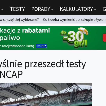
TESTY
PORADY
KALKULATORY
G
 są częściej wybierane?
Co trzeba wymienić po zakupie używan
nie przeszedł testy
 NCAP