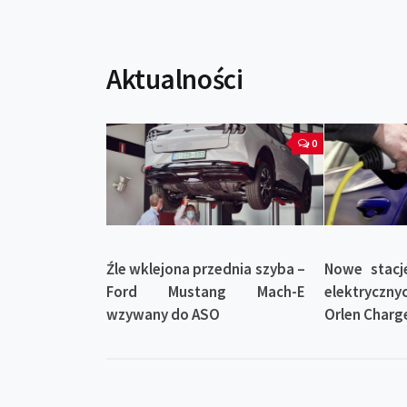
Aktualności
0
Źle wklejona przednia szyba –
Nowe stacj
Ford Mustang Mach-E
elektryczn
wzywany do ASO
Orlen Charg