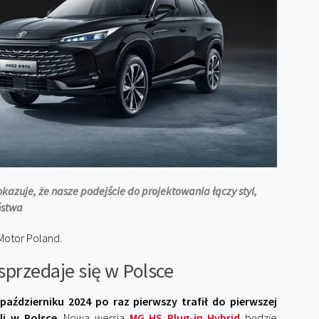
azuje, że nasze podejście do projektowania łączy styl,
ństwa
 Motor Poland.
sprzedaje się w Polsce
październiku 2024 po raz pierwszy trafił do pierwszej
li w Polsce
. Nowa wersja
MG HS Plug-in Hybrid
będzie