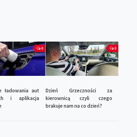
0
0
e ładowania aut
Dzień Grzeczności za
ych i aplikacja
kierownicą czyli czego
e
brakuje nam na co dzień?