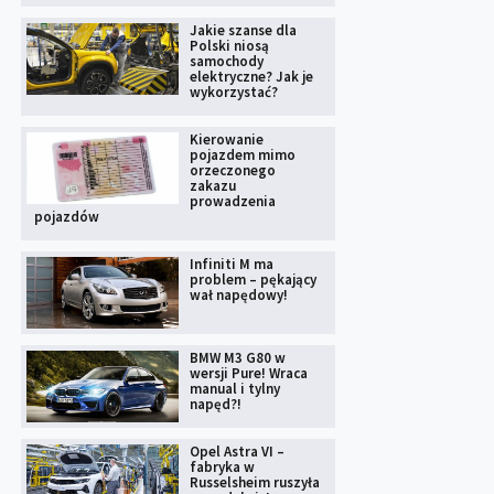
Jakie szanse dla
Polski niosą
samochody
elektryczne? Jak je
wykorzystać?
Kierowanie
pojazdem mimo
orzeczonego
zakazu
prowadzenia
pojazdów
Infiniti M ma
problem – pękający
wał napędowy!
BMW M3 G80 w
wersji Pure! Wraca
manual i tylny
napęd?!
Opel Astra VI –
fabryka w
Russelsheim ruszyła