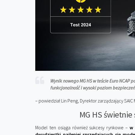
Wynik nowego MG HS w teście Euro NCAP pok
funkcjonalność i wysoki poziom bezpiecze
– powiedział Lin Peng, Dyrektor zarządzający SAIC
MG HS świetnie 
Model ten osiąga również sukcesy rynkowe –
w 
dwudziestki najlepiej sprzedających się mode