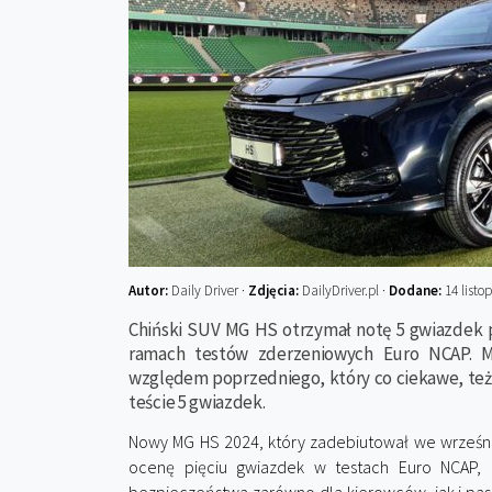
Autor:
Daily Driver ·
Zdjęcia:
DailyDriver.pl ·
Dodane:
14 listo
Chiński SUV MG HS otrzymał notę 5 gwiazdek
ramach testów zderzeniowych Euro NCAP. M
względem poprzedniego, który co ciekawe, też
teście 5 gwiazdek.
Nowy MG HS 2024, który zadebiutował we wrześni
ocenę pięciu gwiazdek w testach Euro NCAP,