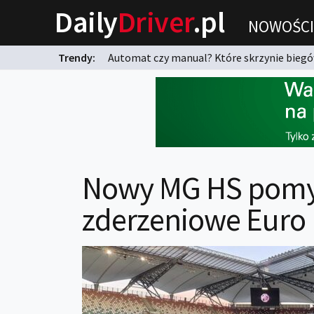
Daily
Driver
.pl
NOWOŚCI
Trendy:
Automat czy manual? Które skrzynie biegów
karnych?
Nowy MG HS pomyśl
zderzeniowe Euro