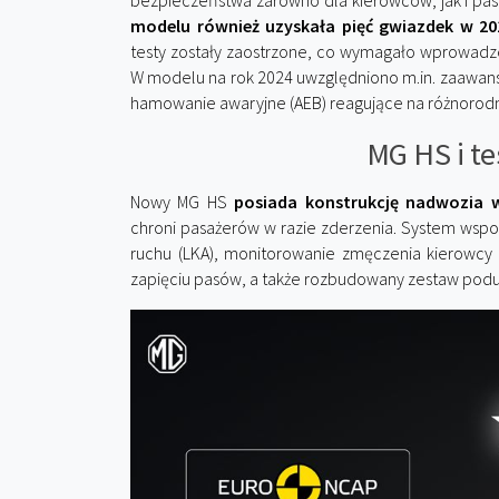
bezpieczeństwa zarówno dla kierowców, jak i pa
modelu również uzyskała pięć gwiazdek w 20
testy zostały zaostrzone, co wymagało wprowadz
W modelu na rok 2024 uwzględniono m.in. zaawan
hamowanie awaryjne (AEB) reagujące na różnorodn
MG HS i te
Nowy MG HS
posiada konstrukcję nadwozia 
chroni pasażerów w razie zderzenia. System wspom
ruchu (LKA), monitorowanie zmęczenia kierowcy (
zapięciu pasów, a także rozbudowany zestaw podu