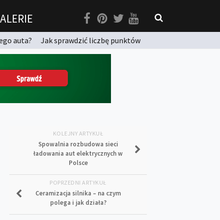
ALERIE
ego auta?
Jak sprawdzić liczbę punktów
KOLEJNY ARTYKUŁ
Spowalnia rozbudowa sieci
ładowania aut elektrycznych w
Polsce
POPRZEDNI ARTYKUŁ
Ceramizacja silnika – na czym
polega i jak działa?