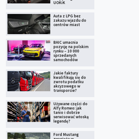
UOKiK
Auta z LPG bez
zakazu wjazdu do
centrów miast
BAIC umacnia
pozycję na polskim
rynku – 10 000
sprzedanych
samochodów
Jakie faktury
kwalifikują się do
zwrotu podatku
akcyzowego w
transporcie?
Używane części do
Alfy Romeo: jak
tanio i dobrze
serwisować włoską
legendę?
Ford Mustang
zwycięża w