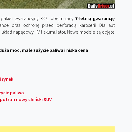
 pakiet gwarancyjny 3×7, obejmujący
7-letnią gwarancję
ance oraz ochronę przed perforacją karoserii. Dla aut
na układ napędowy HV i akumulator. Nowe modele są objęte
duża moc, małe zużycie paliwa i niska cena
i rynek
życie paliwa…
 potrafi nowy chiński SUV