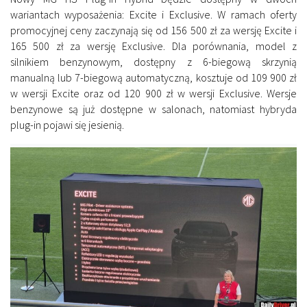
wariantach wyposażenia: Excite i Exclusive. W ramach oferty
promocyjnej ceny zaczynają się od 156 500 zł za wersję Excite i
165 500 zł za wersję Exclusive. Dla porównania, model z
silnikiem benzynowym, dostępny z 6-biegową skrzynią
manualną lub 7-biegową automatyczną, kosztuje od 109 900 zł
w wersji Excite oraz od 120 900 zł w wersji Exclusive. Wersje
benzynowe są już dostępne w salonach, natomiast hybryda
plug-in pojawi się jesienią.