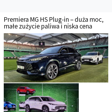
Technika
Prawo
Premiera MG HS Plug-in – duża moc,
Technika jazdy
małe zużycie paliwa i niska cena
Oświetlenie
Kalkulatory
Przelicznik mocy
Auto z niemiec
Galerie