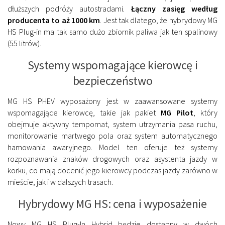
dłuższych podróży autostradami.
Łączny zasięg według
producenta to aż 1000 km
. Jest tak dlatego, że hybrydowy MG
HS Plug-in ma tak samo dużo zbiornik paliwa jak ten spalinowy
(55 litrów).
Systemy wspomagające kierowcę i
bezpieczeństwo
MG HS PHEV wyposażony jest w zaawansowane systemy
wspomagające kierowcę, takie jak pakiet
MG Pilot
, który
obejmuje aktywny tempomat, system utrzymania pasa ruchu,
monitorowanie martwego pola oraz system automatycznego
hamowania awaryjnego. Model ten oferuje też systemy
rozpoznawania znaków drogowych oraz asystenta jazdy w
korku, co mają docenić jego kierowcy podczas jazdy zarówno w
mieście, jak i w dalszych trasach.
Hybrydowy MG HS: cena i wyposażenie
Nowy MG HS Plug-In Hybrid będzie dostępny w dwóch