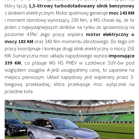
który łączy
1,5-litrowy turbodoładowany silnik benzynowy
z silnikiem elektrycznym. Motor spalinowy generuje
moc 143 KM
i moment obrotowy wynoszący 230 Nm, a MG chwali się, że to
jeden z najwydajniejszych silników na rynku ze sprawnością na
poziomie 43%! Jego pracę wspiera
motor elektryczny o
mocy 183 KM
oraz 340 Nm momentu obrotowego. Do tego ich
pracę koordynuje i koreluje drugi silnik elektryczny o mocy 150
KM. Sumaryczna moc układu napędowego wynosi
imponujące
339 KM
, co plasuje MG HS PHEV w czołówce SUV-ów pod
względem osiągów. A jeśli uwzględnimy cenę, to zapewne na
miejscu pierwszym. Układ napędowy jest wspierany przez 3-
biegową przekładnię, która przekazuje moc wyłącznie na
przednie koła.