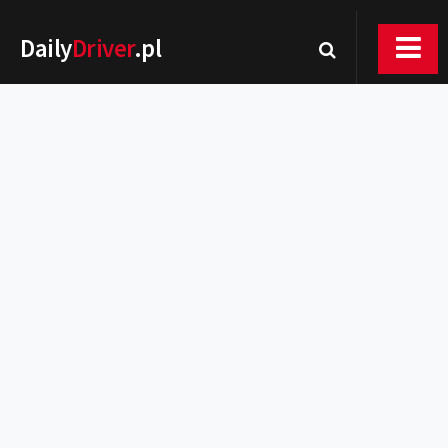
Daily
Driver
.pl
Nowości
Premiery
Rynek
Drogi
Zmiany w prawie
Wydarzenia
MOTORsport
Testy
Porady
Zakup i eksploatacja