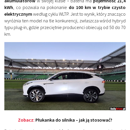
akumulatorów
w swojej klasie – bateria ma
pojemność 21,4
kWh
, co pozwala na pokonanie
do 100 km w trybie czysto
elektrycznym
według cyklu WLTP. Jest to wynik, który znacząco
wyróżnia ten model na tle konkurencji, zwłaszcza wśród hybryd
typu plug-in, gdzie przeciętnie producenci obiecują od 50 do 70
km.
Zobacz:
Płukanka do silnika – jak ją stosować?