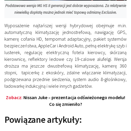
Podstawowa wersja MG HS II generacji jest dobrze wyposażona. Za relatywnie
niewielką dopłatę można jednak mieć topową odmianę Exclusive.
Wyposażenie najtańszej wersji hybrydowej obejmuje m.in.
automatyczną klimatyzację jednostrefową, nawigację GPS,
kamerę cofania HD, tempomat adaptacyjny, pakiet systemów
bezpieczeństwa, AppleCar i Android Auto, pełną elektrykę szyb i
lusterek, regulację elektryczną fotela kierowcy, skórzaną
kierownicę, reflektory ledowe czy 19-calowe alufelgi. Wersja
droższa ma jeszcze dwustrefową klimatyzację, kamerę 360
stopni, tapicerkę z ekoskóry, zdalne włączanie klimatyzacji,
podgrzewana przednie siedzenia, system audio 8-głośnikowy,
ładowarkę indukcyjną i wiele innych gadżetów.
Zobacz:
Nissan Juke – prezentacja odświeżonego modelu!
Co się zmieniło?
Powiązane artykuły: