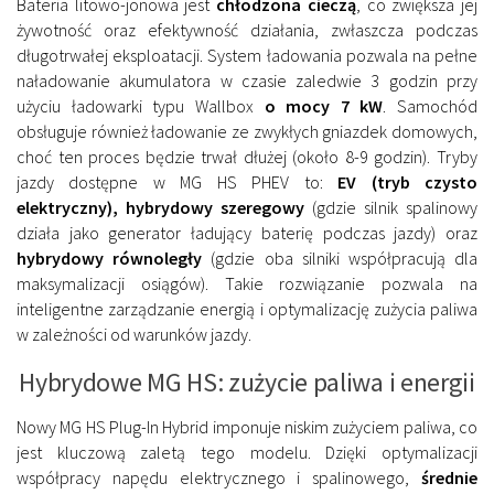
Bateria litowo-jonowa jest
chłodzona cieczą
, co zwiększa jej
żywotność oraz efektywność działania, zwłaszcza podczas
długotrwałej eksploatacji. System ładowania pozwala na pełne
naładowanie akumulatora w czasie zaledwie 3 godzin przy
użyciu ładowarki typu Wallbox
o mocy 7 kW
. Samochód
obsługuje również ładowanie ze zwykłych gniazdek domowych,
choć ten proces będzie trwał dłużej (około 8-9 godzin). Tryby
jazdy dostępne w MG HS PHEV to:
EV (tryb czysto
elektryczny), hybrydowy szeregowy
(gdzie silnik spalinowy
działa jako generator ładujący baterię podczas jazdy) oraz
hybrydowy równoległy
(gdzie oba silniki współpracują dla
maksymalizacji osiągów). Takie rozwiązanie pozwala na
inteligentne zarządzanie energią i optymalizację zużycia paliwa
w zależności od warunków jazdy.
Hybrydowe MG HS: zużycie paliwa i energii
Nowy MG HS Plug-In Hybrid imponuje niskim zużyciem paliwa, co
jest kluczową zaletą tego modelu. Dzięki optymalizacji
współpracy napędu elektrycznego i spalinowego,
średnie