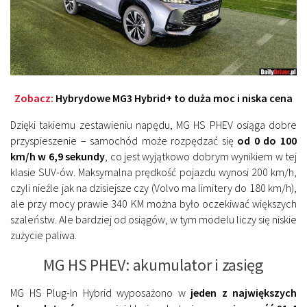
Zobacz:
Hybrydowe MG3 Hybrid+ to duża moc i niska cena
Dzięki takiemu zestawieniu napędu, MG HS PHEV osiąga dobre
przyspieszenie – samochód może rozpędzać się
od 0 do 100
km/h w 6,9 sekundy
, co jest wyjątkowo dobrym wynikiem w tej
klasie SUV-ów. Maksymalna prędkość pojazdu wynosi 200 km/h,
czyli nieźle jak na dzisiejsze czy (Volvo ma limitery do 180 km/h),
ale przy mocy prawie 340 KM można było oczekiwać większych
szaleństw. Ale bardziej od osiągów, w tym modelu liczy się niskie
zużycie paliwa.
MG HS PHEV: akumulator i zasięg
MG HS Plug-In Hybrid wyposażono w
jeden z największych