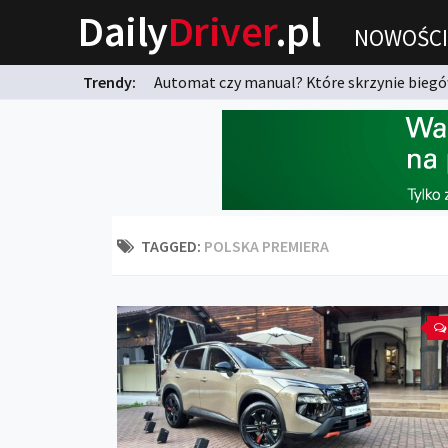
Daily
Driver
.pl
NOWOŚCI
Trendy:
Automat czy manual? Które skrzynie biegów
karnych?
TAGGED:
POLSKA PREMIERA