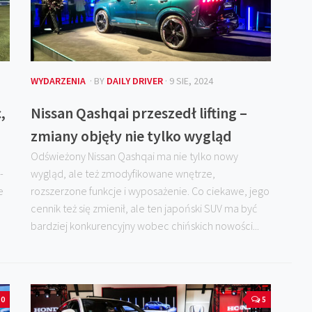
WYDARZENIA
· BY
DAILY DRIVER
· 9 SIE, 2024
,
Nissan Qashqai przeszedł lifting –
zmiany objęły nie tylko wygląd
Odświeżony Nissan Qashqai ma nie tylko nowy
-
wygląd, ale też zmodyfikowane wnętrze,
e
rozszerzone funkcje i wyposażenie. Co ciekawe, jego
cennik też się zmienił, ale ten japoński SUV ma być
bardziej konkurencyjny wobec chińskich nowości...
0
5