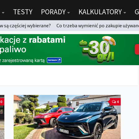
TESTY
PORADY
KALKULATORY
G
 są częściej wybierane?
Co trzeba wymienić po zakupie używan
0
4