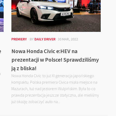
PREMIERY
· BY
DAILY DRIVER
· 30 MAR, 2022
e
Nowa Honda Civic e:HEV na
prezentacji w Polsce! Sprawdziliśmy
ją z bliska!
o
Nowa Honda Civic to już XI generacja japońskiego
kompaktu. Polska premiera Civica miała miejsce na
Mazurach, tuż nad jeziorem Wulpińskim. Była to co
prawda prezentacja jeszcze statyczna, ale mieliśmy
już okazję zobaczyć auto na...