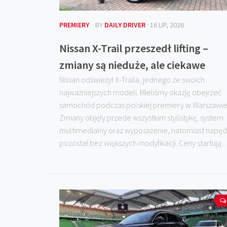
PREMIERY
· BY
DAILY DRIVER
· 16 LIP, 2026
Nissan X-Trail przeszedł lifting –
zmiany są nieduże, ale ciekawe
Nissan odświeżył X-Traila, jednego ze swoich
najważniejszych modeli. Mieliśmy okazję obejrzeć
samochód podczas polskiej premiery w Warszawie
Zmiany objęły przede wszystkim stylistykę, system
multimedialny oraz wyposażenie, natomiast napęd
pozostał bez większych modyfikacji. Ceny startują...