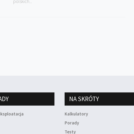
polskich...
ADY
NA SKRÓTY
eksploatacja
Kalkulatory
a
Porady
Testy