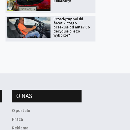
pokazany!
Przeciętny polski
facet – czego
oczekuje od auta? Co
decyduje o jego
wyborze?
O NAS
O portalu
Praca
Reklama