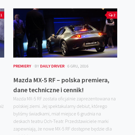
1
2
PREMIERY
· BY
DAILY DRIVER
· 6 GRU, 2016
Mazda MX-5 RF – polska premiera,
dane techniczne i cennik!
Mazda MX-5 RF została oficjalnie zaprezentowana na
iż
polskiej ziemi. Jej spektakularny debiut, którego
byliśmy świadkami, miał miejsce 6 grudnia na
deskach teatru Och-Teatr. Przedstawiciele marki
zapewniają, że nowe MX-5 RF dostępne będzie dla