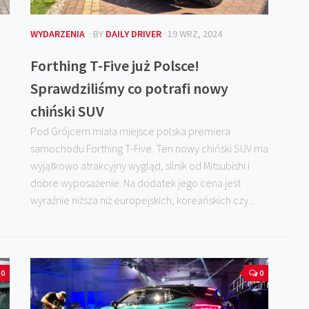
WYDARZENIA
· BY
DAILY DRIVER
· 19 WRZ, 2024
Forthing T-Five już Polsce!
Sprawdziliśmy co potrafi nowy
chiński SUV
Pod Grójcem miała miejsce polska premiera
.
samochodu Forthing T-Five. Ten nowy chiński SUV ma
wyjątkowo atrakcyjny wygląd, silnik od Mitsubishi i
dobre wyposażenie. Na dodatek jego cena jest
wyraźnie niższa niż europejskich, koreańskich czy...
0
0