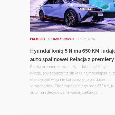
PREMIERY
· BY
DAILY DRIVER
· 11 STY, 2024
Hyundai Ioniq 5 N ma 650 KM i udaj
auto spalinowe! Relacja z premiery
Polska premiera modelu Hyundai Ioniq 5 N była
okazją, aby zobaczyć z bliska to najmocniejsze aut
elektryczne w gamie koreańskiego producenta
samochodów. Choć imponuje jego moc 650 KM, to
auto ma zdecydowanie więcej ciekawych...