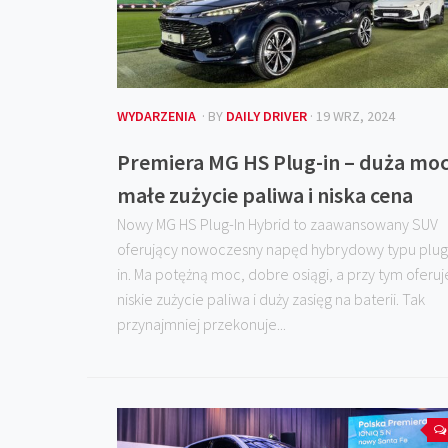
WYDARZENIA
· BY
DAILY DRIVER
· 19 WRZ, 2024
Premiera MG HS Plug-in – duża moc
małe zużycie paliwa i niska cena
Nowy MG HS Plug-In Hybrid to zaawansowany SUV
oferujący nowoczesny napęd hybrydowy typu plug
in. Ma potężną moc, dobre osiągi, a przy tym oferuj
niskie zużycie paliwa i duży zasięg na baterii. Tak
przynajmniej przekonuje...