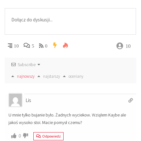
10
10
5
0
Subscribe
najnowszy
najstarszy
oceniany
Lis
U mnie tylko bujanie było. Żadnych wyciekow. Wziąłem Kaybe ale
jakoś wysoko stoi. Macie pomysł czemu?
0
Odpowiedz