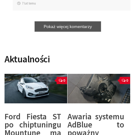
7 lat temu
Pokaż więcej komentarzy
Aktualności
0
0
Ford Fiesta ST
Awaria systemu
po chiptuningu
AdBlue to
Mountune ma
poważny