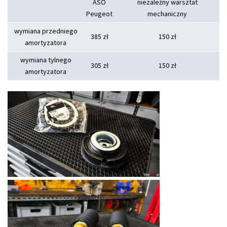
ASO
niezależny warsztat
Peugeot
mechaniczny
wymiana przedniego
385 zł
150 zł
amortyzatora
wymiana tylnego
305 zł
150 zł
amortyzatora