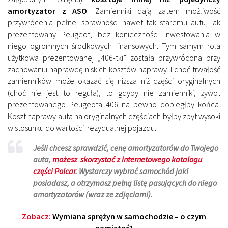
amortyzator z ASO
. Zamienniki dają zatem możliwość
przywrócenia pełnej sprawności nawet tak staremu autu, jak
prezentowany Peugeot, bez konieczności inwestowania w
niego ogromnych środkowych finansowych. Tym samym rola
użytkowa prezentowanej „406-tki” została przywrócona przy
zachowaniu naprawdę niskich kosztów naprawy. I choć trwałość
zamienników może okazać się niższa niż części oryginalnych
(choć nie jest to reguła), to gdyby nie zamienniki, żywot
prezentowanego Peugeota 406 na pewno dobiegłby końca.
Koszt naprawy auta na oryginalnych częściach byłby zbyt wysoki
w stosunku do wartości rezydualnej pojazdu.
Jeśli chcesz sprawdzić, cenę amortyzatorów do Twojego
auta,
możesz skorzystać z internetowego katalogu
części Polcar
. Wystarczy wybrać samochód jaki
posiadasz, a otrzymasz pełną listę pasujących do niego
amortyzatorów (wraz ze zdjęciami).
Zobacz:
Wymiana sprężyn w samochodzie – o czym