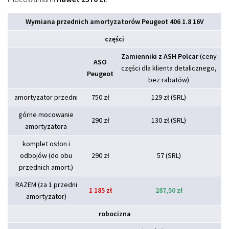
Wymiana przednich amortyzatorów Peugeot 406 1.8 16V
części
Zamienniki z ASH Polcar
(ceny
ASO
części dla klienta detalicznego,
Peugeot
bez rabatów)
amortyzator przedni
750 zł
129 zł (SRL)
górne mocowanie
290 zł
130 zł (SRL)
amortyzatora
komplet osłon i
odbojów (do obu
290 zł
57 (SRL)
przednich amort.)
RAZEM (za 1 przedni
1 185 zł
287,50 zł
amortyzator)
robocizna