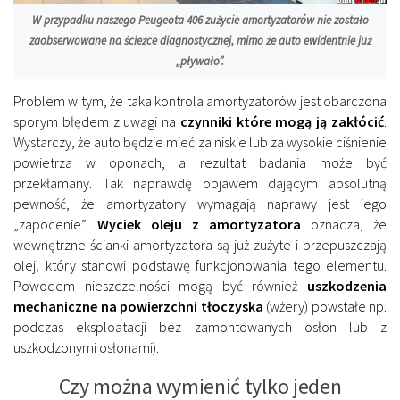
W przypadku naszego Peugeota 406 zużycie amortyzatorów nie zostało
zaobserwowane na ścieżce diagnostycznej, mimo że auto ewidentnie już
„pływało”.
Problem w tym, że taka kontrola amortyzatorów jest obarczona
sporym błędem z uwagi na
czynniki które mogą ją zakłócić
.
Wystarczy, że auto będzie mieć za niskie lub za wysokie ciśnienie
powietrza w oponach, a rezultat badania może być
przekłamany. Tak naprawdę objawem dającym absolutną
pewność, że amortyzatory wymagają naprawy jest jego
„zapocenie”.
Wyciek oleju z amortyzatora
oznacza, że
wewnętrzne ścianki amortyzatora są już zużyte i przepuszczają
olej, który stanowi podstawę funkcjonowania tego elementu.
Powodem nieszczelności mogą być również
uszkodzenia
mechaniczne na powierzchni tłoczyska
(wżery) powstałe np.
podczas eksploatacji bez zamontowanych osłon lub z
uszkodzonymi osłonami).
Czy można wymienić tylko jeden