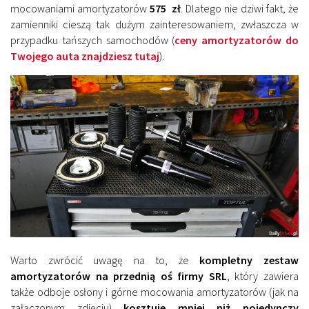
mocowaniami amortyzatorów
575 zł
. Dlatego nie dziwi fakt, że
zamienniki cieszą tak dużym zainteresowaniem, zwłaszcza w
przypadku tańszych samochodów (
ceny amortyzatorów do
Twojego auta znajdziesz tutaj
).
Warto zwrócić uwagę na to, że
kompletny zestaw
amortyzatorów na przednią oś
firmy SRL
, który zawiera
także odboje osłony i górne mocowania amortyzatorów (jak na
załączonym zdjęciu)
kosztuje mniej niż pojedynczy