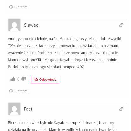
6 lat temu
Slaweq
Amortyzator nie cieknie, na ścieżce u diagnosty też ma dobre wyniki
72% ale strasznie siada przy hamowaniu. Jak wsiadam to też mam
wrażenie że buja. Problem jest taki że nowe amory kosztują krocie.
Mam do wyboru SRL i Maxgear. Kayaba droga i kiepskie ma opinie.
Podobno tylko za logo się płaci. peugeot 407
0
Odpowiedz
6 lat temu
Fact
Bierzcie cokolwiek byle nie Kayabe… zupełnie inaczej te amory
działają na tle oryginału. Mam je w golfie V i auto nagle twarde sie