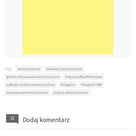
Tagi:
amortyzatory
cieknący amortyzator
górne mocowanie amortyzatora
kolumna MacPhersona
odboje i osłony amortyzatora
Peugeot
Peugeot 406
wymiana amortyzatorów
zużyte amortyzatory
15
Dodaj komentarz