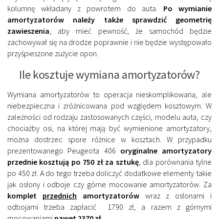
kolumnę wkładany z powrotem do auta.
Po wymianie
amortyzatorów należy także sprawdzić geometrię
zawieszenia
, aby mieć pewność, że samochód będzie
zachowywał się na drodze poprawnie i nie będzie występowało
przyśpieszone zużycie opon.
Ile kosztuje wymiana amortyzatorów?
Wymiana amortyzatorów to operacja nieskomplikowana, ale
niebezpieczna i zróżnicowana pod względem kosztowym. W
zależności od rodzaju zastosowanych części, modelu auta, czy
chociażby osi, na której mają być wymienione amortyzatory,
można dostrzec spore różnice w kosztach. W przypadku
prezentowanego Peugeota 406
oryginalne amortyzatory
przednie kosztują po 750 zł za sztukę
, dla porównania tylne
po 450 zł. A do tego trzeba doliczyć dodatkowe elementy takie
jak osłony i odboje czy górne mocowanie amortyzatorów. Za
komplet
przednich
amortyzatorów
wraz z osłonami i
odbojami trzeba zapłacić 1790 zł, a razem z górnymi
mocowaniami
nawet 2370 zł
.