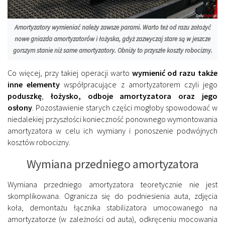
Amortyzatory wymieniać należy zawsze parami. Warto też od razu założyć
nowe gniazda amortyzatorów i łożyska, gdyż zazwyczaj stare są w jeszcze
gorszym stanie niż same amortyzatory. Obniży to przyszłe koszty robocizny.
Co więcej, przy takiej operacji warto
wymienić od razu także
inne elementy
współpracujące z amortyzatorem czyli jego
poduszkę
,
łożysko, odboje amortyzatora oraz jego
osłony
. Pozostawienie starych części mogłoby spowodować w
niedalekiej przyszłości konieczność ponownego wymontowania
amortyzatora w celu ich wymiany i ponoszenie podwójnych
kosztów robocizny.
Wymiana przedniego amortyzatora
Wymiana przedniego amortyzatora teoretycznie nie jest
skomplikowana. Ogranicza się do podniesienia auta, zdjęcia
koła, demontażu łącznika stabilizatora umocowanego na
amortyzatorze (w zależności od auta), odkręceniu mocowania