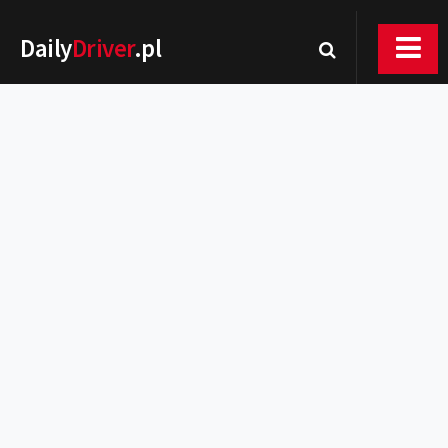
Daily
Driver
.pl
Nowości
Premiery
Rynek
Drogi
Zmiany w prawie
Wydarzenia
MOTORsport
Testy
Porady
Zakup i eksploatacja