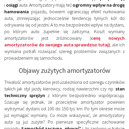
i
osiągi
auta. Amortyzatory mają też
ogromny wpływ na drogę
hamowania
pojazdu, bowiem ograniczają efekt nurkowania
auta, zmniejszając jednocześnie tendencję tylnych kół do
odrywania się od jezdni. A to ma bezpośredni wpływ na dystans,
po którym auto zupełnie się zatrzyma. Koszt wymiany
amortyzatorów jest zróżnicowany (
cenę nowych
amortyzatorów do swojego auta sprawdzisz tutaj)
, ale ich
wymiana potrafi rozwiązać szereg problemów związanych z
prowadzeniem się samochodu.
Objawy zużytych amortyzatorów
Trwałość amortyzatorów jest uzależniona od szeregu czynników
takich jak styl jazdy kierowcy, rodzaj nawierzchni czy np.
stan
techniczny sprężyn
z którymi bezpośrednio współpracują.
Szacuje się jednak, że przeciętnie amortyzator powinien
wytrzymać dystans od 100 do 150 tys. km. Po tym okresie może
już wymagać wymiany. Co może wskazywać, że amortyzatory
auta są już zużyte? Po pierwsze specyficzne zachowanie
pojazdu.
Samochód zaczyna „pływać”
i to zarówno w trakcie