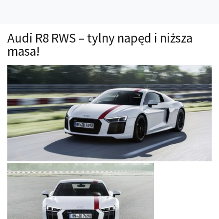
Technika
Prawo
Audi R8 RWS – tylny napęd i niższa
Technika jazdy
masa!
Oświetlenie
Kalkulatory
Przelicznik mocy
Auto z niemiec
Galerie