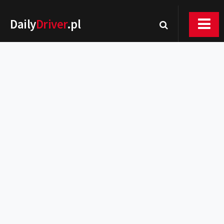
Daily
Driver
.pl
Nowości
Premiery
Rynek
Drogi
Zmiany w prawie
Wydarzenia
MOTORsport
Testy
Porady
Zakup i eksploatacja