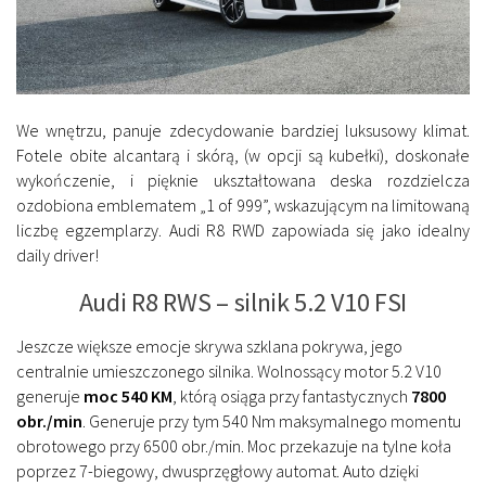
We wnętrzu, panuje zdecydowanie bardziej luksusowy klimat.
Fotele obite alcantarą i skórą, (w opcji są kubełki), doskonałe
wykończenie, i pięknie ukształtowana deska rozdzielcza
ozdobiona emblematem „1 of 999”, wskazującym na limitowaną
liczbę egzemplarzy. Audi R8 RWD zapowiada się jako idealny
daily driver!
Audi R8 RWS – silnik 5.2 V10 FSI
Jeszcze większe emocje skrywa szklana pokrywa, jego
centralnie umieszczonego silnika. Wolnossący motor 5.2 V10
generuje
moc 540 KM
, którą osiąga przy fantastycznych
7800
obr./min
. Generuje przy tym 540 Nm maksymalnego momentu
obrotowego przy 6500 obr./min. Moc przekazuje na tylne koła
poprzez 7-biegowy, dwusprzęgłowy automat. Auto dzięki