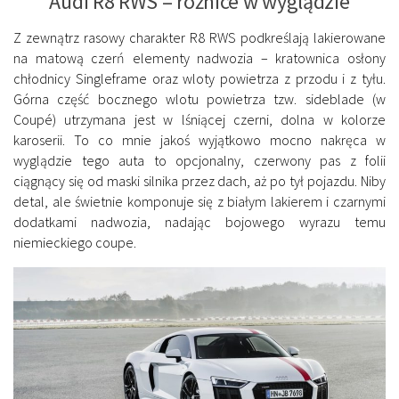
Audi R8 RWS – różnice w wyglądzie
Z zewnątrz rasowy charakter R8 RWS podkreślają lakierowane
na matową czerń elementy nadwozia – kratownica osłony
chłodnicy Singleframe oraz wloty powietrza z przodu i z tyłu.
Górna część bocznego wlotu powietrza tzw. sideblade (w
Coupé) utrzymana jest w lśniącej czerni, dolna w kolorze
karoserii. To co mnie jakoś wyjątkowo mocno nakręca w
wyglądzie tego auta to opcjonalny, czerwony pas z folii
ciągnący się od maski silnika przez dach, aż po tył pojazdu. Niby
detal, ale świetnie komponuje się z białym lakierem i czarnymi
dodatkami nadwozia, nadając bojowego wyrazu temu
niemieckiego coupe.