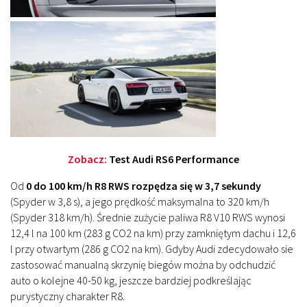
Zobacz:
Test Audi RS6 Performance
Od
0 do 100 km/h R8 RWS rozpędza się w 3,7 sekundy
(Spyder w 3,8 s), a jego prędkość maksymalna to 320 km/h
(Spyder 318 km/h). Średnie zużycie paliwa R8 V10 RWS wynosi
12,4 l na 100 km (283 g CO2 na km) przy zamkniętym dachu i 12,6
l przy otwartym (286 g CO2 na km). Gdyby Audi zdecydowało sie
zastosować manualną skrzynię biegów można by odchudzić
auto o kolejne 40-50 kg, jeszcze bardziej podkreślając
purystyczny charakter R8.