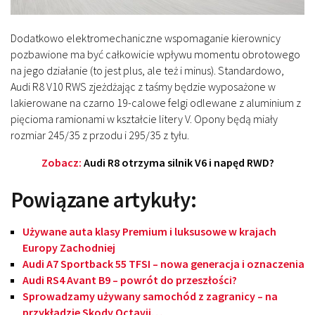
Dodatkowo elektromechaniczne wspomaganie kierownicy
pozbawione ma być całkowicie wpływu momentu obrotowego
na jego działanie (to jest plus, ale też i minus). Standardowo,
Audi R8 V10 RWS zjeżdżając z taśmy będzie wyposażone w
lakierowane na czarno 19-calowe felgi odlewane z aluminium z
pięcioma ramionami w kształcie litery V. Opony będą miały
rozmiar 245/35 z przodu i 295/35 z tyłu.
Zobacz:
Audi R8 otrzyma silnik V6 i napęd RWD?
Powiązane artykuły:
Używane auta klasy Premium i luksusowe w krajach
Europy Zachodniej
Audi A7 Sportback 55 TFSI – nowa generacja i oznaczenia
Audi RS4 Avant B9 – powrót do przeszłości?
Sprowadzamy używany samochód z zagranicy – na
przykładzie Skody Octavii…