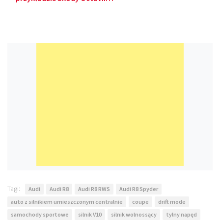
Tagi:
Audi
Audi R8
Audi R8 RWS
Audi R8 Spyder
auto z silnikiem umieszczonym centralnie
coupe
drift mode
samochody sportowe
silnik V10
silnik wolnossący
tylny napęd