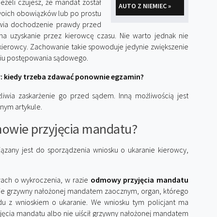
żeli czujesz, że mandat został
AUTO Z NIEMIEC »
swoich obowiązków lub po prostu
iwia dochodzenie prawdy przed
na uzyskanie przez kierowcę czasu. Nie warto jednak nie
kierowcy. Zachowanie takie spowoduje jedynie zwiększenie
niu postępowania sądowego.
: kiedy trzeba zdawać ponownie egzamin?
liwia zaskarżenie go przed sądem. Inną możliwością jest
nym artykule.
mowie przyjęcia mandatu?
ązany jest do sporządzenia wniosku o ukaranie kierowcy,
ach o wykroczenia, w razie
odmowy przyjęcia mandatu
nie grzywny nałożonej mandatem zaocznym, organ, którego
ądu z wnioskiem o ukaranie. We wniosku tym policjant ma
jęcia mandatu albo nie uiścił grzywny nałożonej mandatem