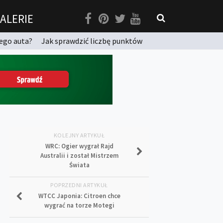
ALERIE
ego auta?
Jak sprawdzić liczbę punktów
KOLEJNY ARTYKUŁ
WRC: Ogier wygrał Rajd
Australii i został Mistrzem
Świata
POPRZEDNI ARTYKUŁ
WTCC Japonia: Citroen chce
wygrać na torze Motegi