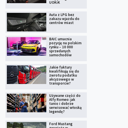
UOKiK
Auta z LPG bez
zakazu wjazdu do
centrów miast
BAIC umacnia
pozycję na polskim
rynku – 10 000
sprzedanych
samochodów
Jakie faktury
kwalifikują się do
zwrotu podatku
akcyzowego w
transporcie?
Używane części do
Alfy Romeo: jak
tanio i dobrze
serwisować włoską
legendę?
Ford Mustang
zwycięża w