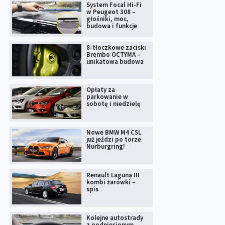
System Focal Hi-Fi
w Peugeot 308 –
głośniki, moc,
budowa i funkcje
8-tłoczkowe zaciski
Brembo OCTYMA –
unikatowa budowa
Opłaty za
parkowanie w
sobotę i niedzielę
Nowe BMW M4 CSL
już jeździ po torze
Nurburgring!
Renault Laguna III
kombi żarówki –
spis
Kolejne autostrady
z podniesionym