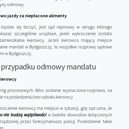
zyny odmowy.
wo jazdy za niepłacone alimenty
ędzie się toczyć, jest sąd rejonowy w okręgu którego
kazać szczególnie uciążliwe, jeżeli wykroczenie zostało
zamieszkania kierowcy. Jeżeli kierowca mający miejsce
tanie mandat w Bydgoszczy, to wszystkie rozprawy sądowe
ym w Bydgoszczy.
w przypadku odmowy mandatu
kierowcy
dróg procesowych. Albo zostanie wyznaczona rozprawa, na
e na posiedzeniu bez udziału kierowcy.
roczenie kierowcy ma miejsce w sytuacji, gdy sąd uzna, że
go nie budzą wątpliwości
w świetle dowodów dołączonych
ządzonej przez funkcjonariusza policji. Posiedzenie takie
go.