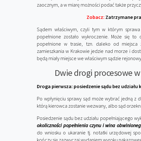
zaocznym, a w miarę możności podać także przyc
Zobacz:
Zatrzymane pra
Sądem właściwym, czyli tym w którym sprawa b
popełnione zostało wykroczenie. Może się to o
popełnione w trasie, tzn. daleko od miejsca 
zamieszkania w Krakowie jedzie nad morze i dos
będą miały miejsce we właściwym sądzie rejonow
Dwie drogi procesowe 
Droga pierwsza: posiedzenie sądu bez udziału 
Po wpłynięciu sprawy sąd może wybrać jedną z 
którą kierowca zostanie wezwany, albo sąd orzekni
Posiedzenie sądu bez udziału popełniającego wyk
okoliczności popełnienia czynu i wina obwinione
do wniosku o ukaranie tj. notatki urzędowej spor
kończy się zazwyczaj wydaniem wyroku nakazowe