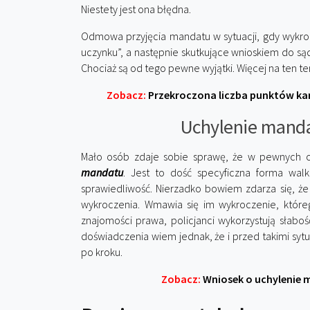
Niestety jest ona błędna.
Odmowa przyjęcia mandatu w sytuacji, gdy wykroc
uczynku”, a następnie skutkujące wnioskiem do są
Chociaż są od tego pewne wyjątki. Więcej na ten t
Zobacz:
Przekroczona liczba punktów kar
Uchylenie manda
Mało osób zdaje sobie sprawę, że w pewnych o
mandatu
. Jest to dość specyficzna forma wal
sprawiedliwość. Nierzadko bowiem zdarza się, ż
wykroczenia. Wmawia się im wykroczenie, któreg
znajomości prawa, policjanci wykorzystują słabo
doświadczenia wiem jednak, że i przed takimi sytua
po kroku.
Zobacz:
Wniosek o uchylenie 