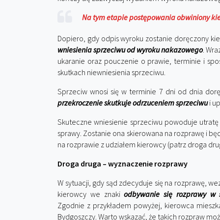
Na tym etapie postępowania obwiniony kie
Dopiero, gdy odpis wyroku zostanie doręczony ki
wniesienia sprzeciwu od wyroku nakazowego
. Wra
ukaranie oraz pouczenie o prawie, terminie i s
skutkach niewniesienia sprzeciwu.
Sprzeciw wnosi się w terminie 7 dni od dnia dor
przekroczenie skutkuje odrzuceniem sprzeciwu
i u
Skuteczne wniesienie sprzeciwu powoduje utrat
sprawy. Zostanie ona skierowana na rozprawę i będ
na rozprawie z udziałem kierowcy (patrz droga dru
Droga druga – wyznaczenie rozprawy
W sytuacji, gdy sąd zdecyduje się na rozprawę, wez
kierowcy we znaki
odbywanie się rozprawy w 
Zgodnie z przykładem powyżej, kierowca mieszka
Bydgoszczy. Warto wskazać, że takich rozpraw może