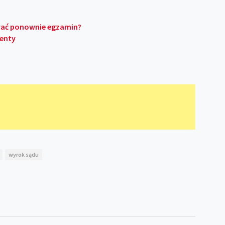
awać ponownie egzamin?
menty
wyrok sądu