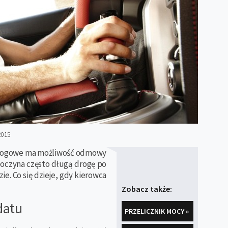
2015
drogowe ma możliwość odmowy
poczyna często długą drogę po
ie. Co się dzieje, gdy kierowca
Zobacz także:
datu
PRZELICZNIK MOCY »