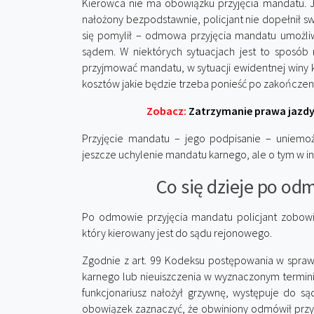
Kierowca nie ma obowiązku przyjęcia mandatu. Je
nałożony bezpodstawnie, policjant nie dopełnił 
się pomylił – odmowa przyjęcia mandatu umożl
sądem. W niektórych sytuacjach jest to sposób 
przyjmować mandatu, w sytuacji ewidentnej winy 
kosztów jakie będzie trzeba ponieść po zakończe
Zobacz:
Zatrzymanie prawa jazdy
Przyjęcie mandatu – jego podpisanie – uniemoż
jeszcze uchylenie mandatu karnego, ale o tym w in
Co się dzieje po od
Po odmowie przyjęcia mandatu policjant zobowi
który kierowany jest do sądu rejonowego.
Zgodnie z art. 99 Kodeksu postępowania w spraw
karnego lub nieuiszczenia w wyznaczonym termi
funkcjonariusz nałożył grzywnę, występuje do s
obowiązek zaznaczyć, że obwiniony odmówił przy