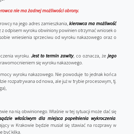
rowca nie ma żadnej możliwości obrony.
erowcy na jego adres zamieszkania,
kierowca ma możliwość
z z odpisem wyroku obwiniony powinien otrzymać wniosek o
posobie wniesienia sprzeciwu od wyroku nakazowego oraz o
ęczenia wyroku.
Jest to termin zawity
, co oznacza, że
j
ego
prawomocnieniem się wyroku nakazowego.
ę mocy wyroku nakazowego. Nie powoduje to jednak końca
zie rozpatrywana od nowa, ale już w trybie procesowym, tj.
ga),
wie na nią obwinionego. Właśnie w tej sytuacji może dać się
sądzie właściwym dla miejsca popełnienia wykroczenia
.
jący w Krakowie będzie musiał się stawiać na rozprawy w
 być kilka.