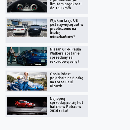
limitem prędkości
do 150 km/h
W jakim kraju UE
jest najwięcej aut w
przeliczeniu na
liczbę
mieszkańców?
Nissan GT-R Paula
Walkera zostanie
sprzedany za
rekordową cenę?
Gosia Rdest
pojechała na 6-stkę
na torze Paul
Ricard!
Najlepiej
sprzedające się hot
hatche w Polsce w
2016 roku!