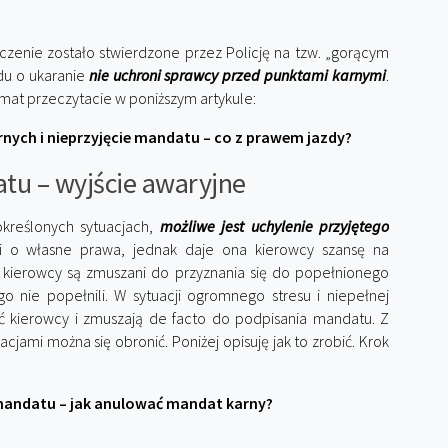
zenie zostało stwierdzone przez Policję na tzw. „gorącym
du o ukaranie
nie uchroni sprawcy przed punktami karnymi
.
emat przeczytacie w poniższym artykule:
nych i nieprzyjęcie mandatu – co z prawem jazdy?
tu – wyjście awaryjne
kreślonych sytuacjach,
możliwe jest uchylenie przyjętego
ki o własne prawa, jednak daje ona kierowcy szansę na
e kierowcy są zmuszani do przyznania się do popełnionego
o nie popełnili. W sytuacji ogromnego stresu i niepełnej
ść kierowcy i zmuszają de facto do podpisania mandatu. Z
cjami można się obronić. Poniżej opisuję jak to zrobić. Krok
mandatu – jak anulować mandat karny?