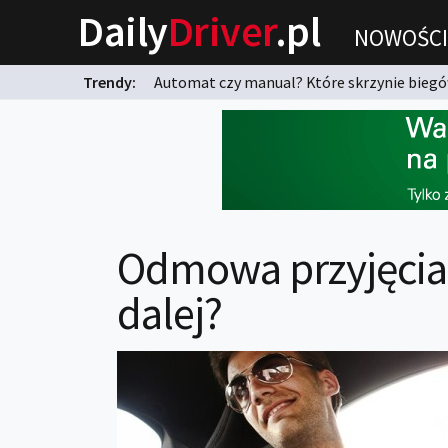
Daily
Driver
.pl
NOWOŚCI
Trendy:
Automat czy manual? Które skrzynie biegów
karnych?
Odmowa przyjęcia 
dalej?