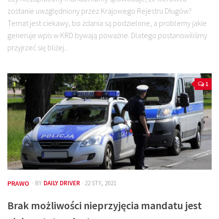
zostanie uwzględniony przez Krajowego Rejestru Długów?
Temat jest ciekawy, bo zdania są podzielone, a problemy jakie
generuje wpis w KRD bywają poważne. Dlatego postanowiliśmy
przyjrzeć się bliżej...
1
PRAWO
· BY
DAILY DRIVER
· 22 STY, 2021
Brak możliwości nieprzyjęcia mandatu jest