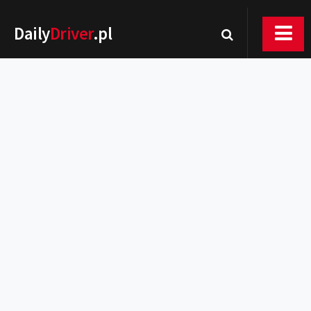
Daily
Driver
.pl
Nowości
Premiery
Rynek
Drogi
Zmiany w prawie
Wydarzenia
MOTORsport
Testy
Porady
Zakup i eksploatacja