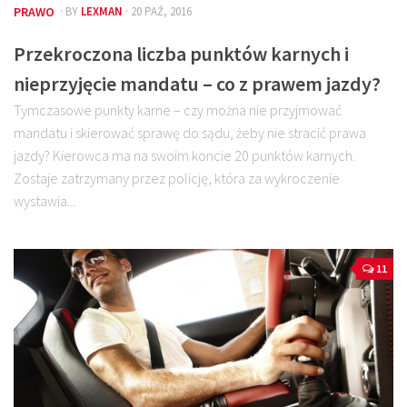
PRAWO
· BY
LEXMAN
· 20 PAŹ, 2016
Przekroczona liczba punktów karnych i
nieprzyjęcie mandatu – co z prawem jazdy?
Tymczasowe punkty karne – czy można nie przyjmować
mandatu i skierować sprawę do sądu, żeby nie stracić prawa
jazdy? Kierowca ma na swoim koncie 20 punktów karnych.
Zostaje zatrzymany przez policję, która za wykroczenie
wystawia...
11