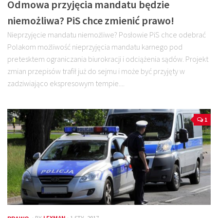
Odmowa przyjęcia mandatu będzie
niemożliwa? PiS chce zmienić prawo!
Nieprzyjęcie mandatu niemożliwe? Posłowie PiS chce odebrać
Polakom możliwość nieprzyjęcia mandatu karnego pod
pretesktem ograniczania biurokracji i odciążenia sądów. Projekt
zmian przepisów trafił już do sejmu i może być przyjęty w
zadziwiająco ekspresowym tempie....
1