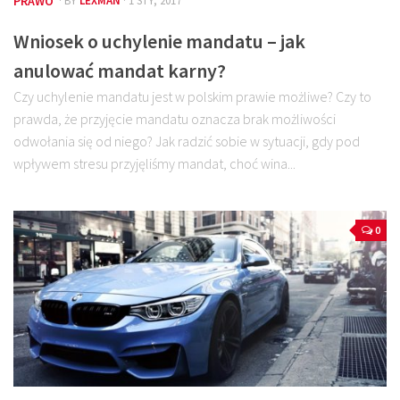
PRAWO
· BY
LEXMAN
· 1 STY, 2017
Wniosek o uchylenie mandatu – jak
anulować mandat karny?
Czy uchylenie mandatu jest w polskim prawie możliwe? Czy to
prawda, że przyjęcie mandatu oznacza brak możliwości
odwołania się od niego? Jak radzić sobie w sytuacji, gdy pod
wpływem stresu przyjęliśmy mandat, choć wina...
0