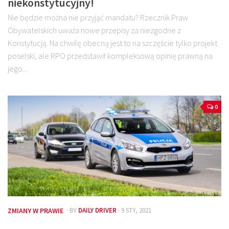
niekonstytucyjny!
Nie będzie można nie przyjąć mandatu? Rzecznik Praw
Obywatelskich uważa nowe przepisy za niezgodne z
Konstytucją. Na chwilę obecną jest to na szczęście tylko projekt
poselski, ale RPO przedstawił kompleksową opinię prawną na
jego...
0
ZMIANY W PRAWIE
· BY
DAILY DRIVER
· 9 STY, 2021