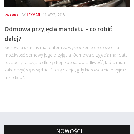
PRAWO
· BY
LEXMAN
· 11 WRZ, 2015
Odmowa przyjęcia mandatu – co robić
dalej?
Kierowca ukarany mandatem za wykroczenie drogowe ma
możliwość odmowy jego przyjęcia. Odmowa przyjęcia mandatu
rozpoczyna często długą drogę po sprawiedliwość, która musi
zakończyć się w sądzie. Co się dzieje, gdy kierowca nie przyjmie
mandatu?...
NOWOŚCI