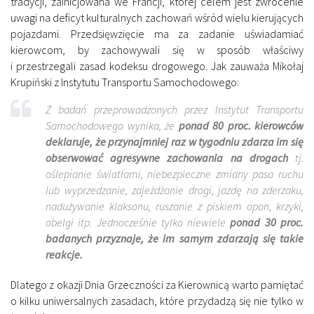
tradycji, zainicjowana we Francji, której celem jest zwrócenie
uwagi na deficyt kulturalnych zachowań wśród wielu kierujących
pojazdami. Przedsięwzięcie ma za zadanie uświadamiać
kierowcom, by zachowywali się w sposób właściwy
i przestrzegali zasad kodeksu drogowego. Jak zauważa Mikołaj
Krupiński z Instytutu Transportu Samochodowego:
Z badań przeprowadzonych przez Instytut Transportu
Samochodowego wynika, że
ponad 80 proc. kierowców
deklaruje, że przynajmniej raz w tygodniu zdarza im się
obserwować agresywne zachowania na drogach
tj.
oślepianie światłami, niebezpieczne zmiany pasa ruchu
lub wyprzedzanie, zajeżdżanie drogi, jazdę na zderzaku,
nadużywanie klaksonu, ruszanie z piskiem opon, krzyki,
obelgi itp. Jednocześnie tylko niewiele
ponad 30 proc.
badanych przyznaje, że im samym zdarzają się takie
reakcje.
Dlatego z okazji Dnia Grzeczności za Kierownicą warto pamiętać
o kilku uniwersalnych zasadach, które przydadzą się nie tylko w