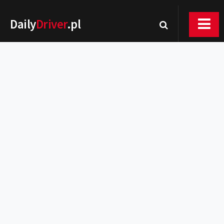
Daily
Driver
.pl
Nowości
Premiery
Rynek
Drogi
Zmiany w prawie
Wydarzenia
MOTORsport
Testy
Porady
Zakup i eksploatacja