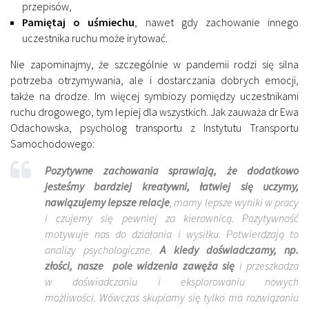
przepisów,
Pamiętaj o uśmiechu
, nawet gdy zachowanie innego
uczestnika ruchu może irytować.
Nie zapominajmy, że szczególnie w pandemii rodzi się silna
potrzeba otrzymywania, ale i dostarczania dobrych emocji,
także na drodze. Im więcej symbiozy pomiędzy uczestnikami
ruchu drogowego, tym lepiej dla wszystkich. Jak zauważa dr Ewa
Odachowska, psycholog transportu z Instytutu Transportu
Samochodowego:
Pozytywne zachowania sprawiają, że dodatkowo
jesteśmy bardziej kreatywni, łatwiej się uczymy,
nawiązujemy lepsze relacje
, mamy lepsze wyniki w pracy
i czujemy się pewniej za kierownicą. Pozytywność
motywuje nas do działania i wysiłku. Potwierdzają to
analizy psychologiczne.
A kiedy doświadczamy, np.
złości, nasze
pole widzenia zawęża się
i przeszkadza
w doświadczaniu i eksplorowaniu nowych
możliwości. Wówczas skupiamy się tylko ma rozwiązaniu