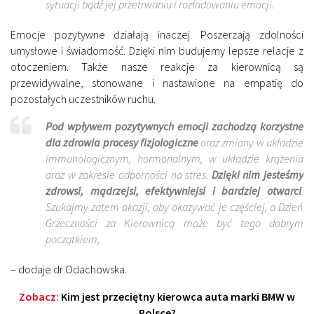
sytuacji bądź jej przetrwaniu i rozładowaniu emocji.
Emocje pozytywne działają inaczej. Poszerzają zdolności
umysłowe i świadomość. Dzięki nim budujemy lepsze relacje z
otoczeniem. Także nasze reakcje za kierownicą są
przewidywalne, stonowane i nastawione na empatię do
pozostałych uczestników ruchu.
Pod wpływem pozytywnych emocji zachodzą korzystne
dla zdrowia procesy fizjologiczne
oraz zmiany w układzie
immunologicznym, hormonalnym, w układzie krążenia
oraz w zakresie odporności na stres.
Dzięki nim jesteśmy
zdrowsi, mądrzejsi, efektywniejsi i bardziej otwarci
.
Szukajmy zatem okazji, aby okazywać je częściej, a Dzień
Grzeczności za Kierownicą może być tego dobrym
początkiem,
– dodaje dr Odachowska.
Zobacz:
Kim jest przeciętny kierowca auta marki BMW w
Polsce?