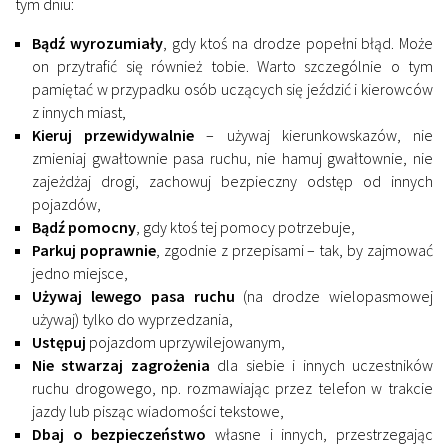
tym dniu:
Bądź
wyrozumiały
, gdy ktoś na drodze popełni błąd. Może
on przytrafić się również tobie. Warto szczególnie o tym
pamiętać w przypadku osób uczących się jeździć i kierowców
z innych miast,
Kieruj przewidywalnie
– używaj kierunkowskazów, nie
zmieniaj gwałtownie pasa ruchu, nie hamuj gwałtownie, nie
zajeżdżaj drogi, zachowuj bezpieczny odstęp od innych
pojazdów,
Bądź pomocny
, gdy ktoś tej pomocy potrzebuje,
Parkuj poprawnie
, zgodnie z przepisami – tak, by zajmować
jedno miejsce,
Używaj lewego pasa ruchu
(na drodze wielopasmowej
używaj) tylko do wyprzedzania,
Ustępuj
pojazdom uprzywilejowanym,
Nie stwarzaj zagrożenia
dla siebie i innych uczestników
ruchu drogowego, np. rozmawiając przez telefon w trakcie
jazdy lub pisząc wiadomości tekstowe,
Dbaj o bezpieczeństwo
własne i innych, przestrzegając