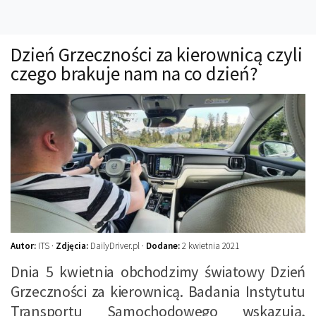
Technika
Prawo
Dzień Grzeczności za kierownicą czyli
Technika jazdy
czego brakuje nam na co dzień?
Oświetlenie
Kalkulatory
Przelicznik mocy
Auto z niemiec
Galerie
Autor:
ITS ·
Zdjęcia:
DailyDriver.pl ·
Dodane:
2 kwietnia 2021
Dnia 5 kwietnia obchodzimy światowy Dzień
Grzeczności za kierownicą. Badania Instytutu
Transportu Samochodowego wskazują,