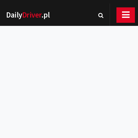
Daily
Driver
.pl
Nowości
Premiery
Rynek
Drogi
Zmiany w prawie
Wydarzenia
MOTORsport
Testy
Porady
Zakup i eksploatacja