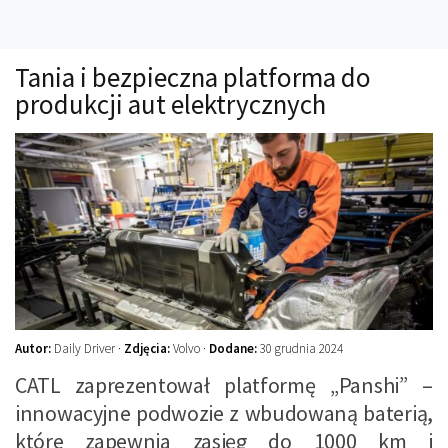
Technika
Prawo
Tania i bezpieczna platforma do
Technika jazdy
produkcji aut elektrycznych
Oświetlenie
Kalkulatory
Przelicznik mocy
Auto z niemiec
Galerie
Autor:
Daily Driver ·
Zdjęcia:
Volvo ·
Dodane:
30 grudnia 2024
CATL zaprezentował platformę „Panshi” –
innowacyjne podwozie z wbudowaną baterią,
które zapewnia zasięg do 1000 km i