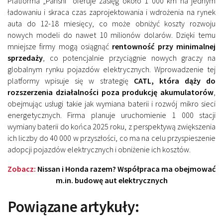
Platforma „Panshi” oferuje zasięg około 1 000 km na jednym
ładowaniu i skraca czas zaprojektowania i wdrożenia na rynek
auta do 12-18 miesięcy, co może obniżyć koszty rozwoju
nowych modeli do nawet 10 milionów dolarów. Dzięki temu
mniejsze firmy mogą osiągnąć
rentowność przy minimalnej
sprzedaży
, co potencjalnie przyciągnie nowych graczy na
globalnym rynku pojazdów elektrycznych. Wprowadzenie tej
platformy wpisuje się w strategię
CATL, która dąży do
rozszerzenia działalności poza produkcję akumulatorów
,
obejmując usługi takie jak wymiana baterii i rozwój mikro sieci
energetycznych. Firma planuje uruchomienie 1 000 stacji
wymiany baterii do końca 2025 roku, z perspektywą zwiększenia
ich liczby do 40 000 w przyszłości, co ma na celu przyspieszenie
adopcji pojazdów elektrycznych i obniżenie ich kosztów.
Zobacz:
Nissan i Honda razem? Współpraca ma obejmować
m.in. budowę aut elektrycznych
Powiązane artykuły: