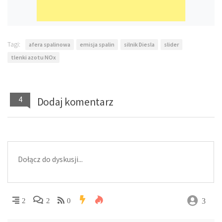
Tagi:
afera spalinowa
emisja spalin
silnik Diesla
slider
tlenki azotu NOx
4
Dodaj komentarz
3
2
2
0