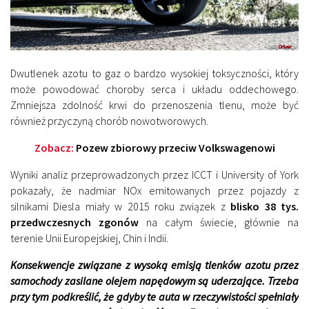
Dwutlenek azotu to gaz o bardzo wysokiej toksyczności, który
może powodować choroby serca i układu oddechowego.
Zmniejsza zdolność krwi do przenoszenia tlenu, może być
również przyczyną chorób nowotworowych.
Zobacz:
Pozew zbiorowy przeciw Volkswagenowi
Wyniki analiz przeprowadzonych przez ICCT i University of York
pokazały, że nadmiar NOx emitowanych przez pojazdy z
silnikami Diesla miały w 2015 roku związek z
blisko 38 tys.
przedwczesnych zgonów
na całym świecie, głównie na
terenie Unii Europejskiej, Chin i Indii.
Konsekwencje związane z wysoką emisją tlenków azotu przez
samochody zasilane olejem napędowym są uderzające. Trzeba
przy tym podkreślić, że gdyby te auta w rzeczywistości spełniały