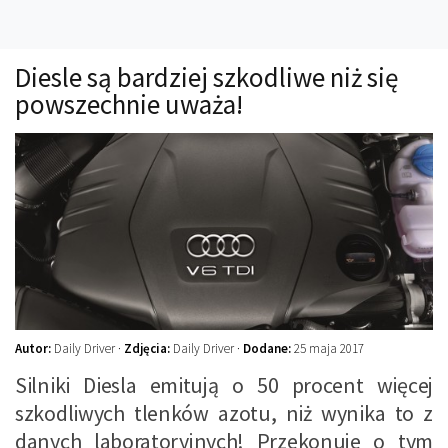
Technika
Prawo
Diesle są bardziej szkodliwe niż się
Technika jazdy
powszechnie uważa!
Oświetlenie
Kalkulatory
Przelicznik mocy
Auto z niemiec
Galerie
Autor:
Daily Driver ·
Zdjęcia:
Daily Driver ·
Dodane:
25 maja 2017
Silniki Diesla emitują o 50 procent więcej
szkodliwych tlenków azotu, niż wynika to z
danych laboratoryjnych! Przekonuje o tym