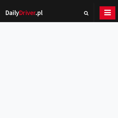
Daily
Driver
.pl
Nowości
Premiery
Rynek
Drogi
Zmiany w prawie
Wydarzenia
MOTORsport
Testy
Porady
Zakup i eksploatacja