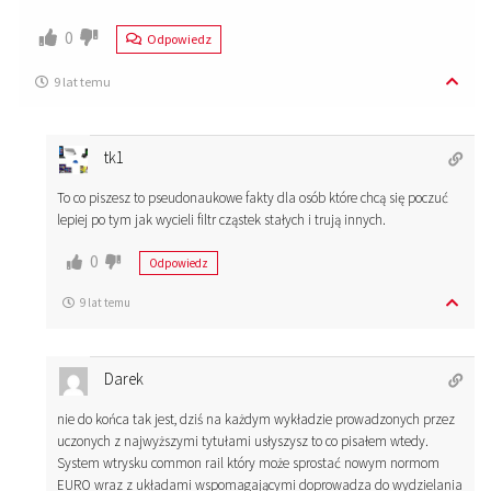
0
Odpowiedz
9 lat temu
tk1
To co piszesz to pseudonaukowe fakty dla osób które chcą się poczuć
lepiej po tym jak wycieli filtr cząstek stałych i trują innych.
0
Odpowiedz
9 lat temu
Darek
nie do końca tak jest, dziś na każdym wykładzie prowadzonych przez
uczonych z najwyższymi tytułami usłyszysz to co pisałem wtedy.
System wtrysku common rail który może sprostać nowym normom
EURO wraz z układami wspomagającymi doprowadza do wydzielania