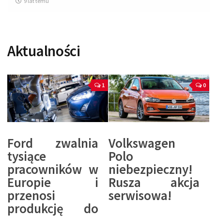
9 lat temu
Aktualności
1
0
Ford zwalnia
Volkswagen
tysiące
Polo
pracowników w
niebezpieczny!
Europie i
Rusza akcja
przenosi
serwisowa!
produkcję do