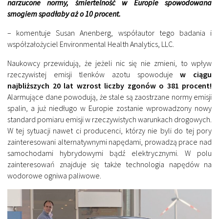
narzucone normy, śmiertelność w Europie spowodowana
smogiem spadłaby aż o 10 procent.
– komentuje Susan Anenberg, współautor tego badania i
współzałożyciel Environmental Health Analytics, LLC.
Naukowcy przewidują, że jeżeli nic się nie zmieni, to wpływ
rzeczywistej emisji tlenków azotu spowoduje
w ciągu
najbliższych 20 lat wzrost liczby zgonów o 381 procent!
Alarmujące dane powodują, że stale są zaostrzane normy emisji
spalin, a już niedługo w Europie zostanie wprowadzony nowy
standard pomiaru emisji w rzeczywistych warunkach drogowych.
W tej sytuacji nawet ci producenci, którzy nie byli do tej pory
zainteresowani alternatywnymi napędami, prowadzą prace nad
samochodami hybrydowymi bądź elektrycznymi. W polu
zainteresowań znajduje się także technologia napędów na
wodorowe ogniwa paliwowe.