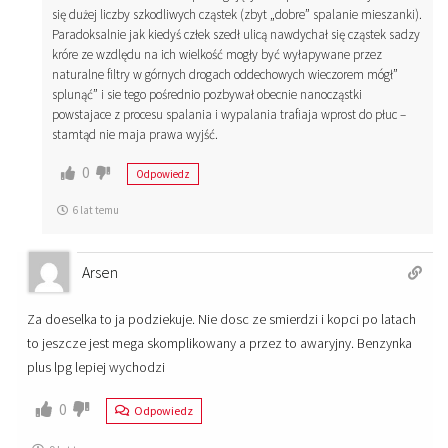
się dużej liczby szkodliwych cząstek (zbyt „dobre” spalanie mieszanki).
Paradoksalnie jak kiedyś człek szedł ulicą nawdychał się cząstek sadzy
króre ze wzdlędu na ich wielkość mogły być wyłapywane przez
naturalne filtry w górnych drogach oddechowych wieczorem mógł”
splunąć” i sie tego pośrednio pozbywał obecnie nanocząstki
powstajace z procesu spalania i wypalania trafiaja wprost do płuc –
stamtąd nie maja prawa wyjść.
0
Odpowiedz
6 lat temu
Arsen
Za doeselka to ja podziekuje. Nie dosc ze smierdzi i kopci po latach
to jeszcze jest mega skomplikowany a przez to awaryjny. Benzynka
plus lpg lepiej wychodzi
0
Odpowiedz