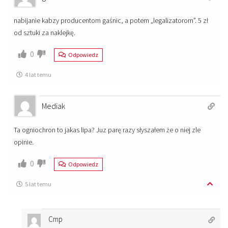
nabijanie kabzy producentom gaśnic, a potem „legalizatorom”. 5 zł
od sztuki za naklejkę.
0
Odpowiedz
4 lat temu
Mediak
Ta ogniochron to jakas lipa? Juz parę razy słyszałem że o niej zle
opinie.
0
Odpowiedz
5 lat temu
Cmp