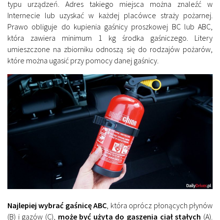
typu urządzeń. Adres takiego miejsca można znaleźć w
Internecie lub uzyskać w każdej placówce straży pożarnej.
Prawo obliguje do kupienia gaśnicy proszkowej BC lub ABC,
która zawiera minimum 1 kg środka gaśniczego. Litery
umieszczone na zbiorniku odnoszą się do rodzajów pożarów,
które można ugasić przy pomocy danej gaśnicy.
Najlepiej wybrać gaśnicę ABC
, która oprócz płonących płynów
(B) i gazów (C),
może być użyta do gaszenia ciał stałych
(A).