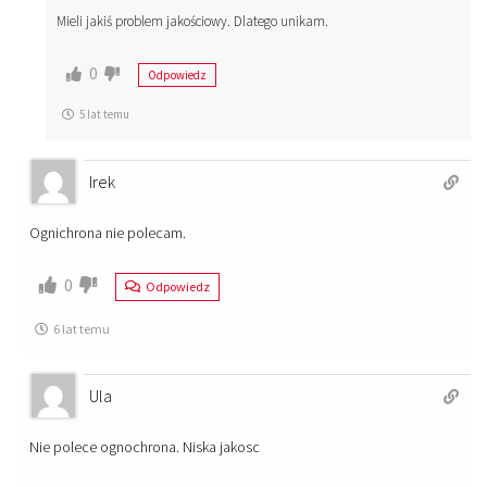
Mieli jakiś problem jakościowy. Dlatego unikam.
0
Odpowiedz
5 lat temu
Irek
Ognichrona nie polecam.
0
Odpowiedz
6 lat temu
Ula
Nie polece ognochrona. Niska jakosc