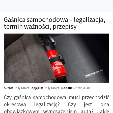
Technika
Prawo
Gaśnica samochodowa – legalizacja,
Technika jazdy
termin ważności, przepisy
Oświetlenie
Kalkulatory
Przelicznik mocy
Auto z niemiec
Galerie
Autor:
Daily Driver ·
Zdjęcia:
Daily Driver ·
Dodane:
25 maja 2017
Czy gaśnica samochodowa musi przechodzić
okresową legalizację? Czy jest ona
obowiązkowym wyposażeniem auta? Jakie