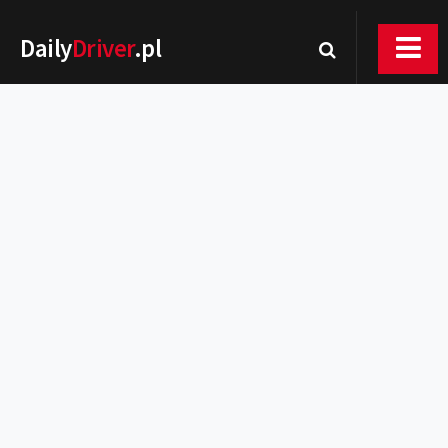
Daily
Driver
.pl
Nowości
Premiery
Rynek
Drogi
Zmiany w prawie
Wydarzenia
MOTORsport
Testy
Porady
Zakup i eksploatacja