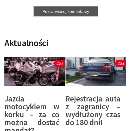
Pokaż więcej komentarzy
Aktualności
8
3
Jazda
Rejestracja auta
motocyklem w
z zagranicy –
korku – za co
wydłużony czas
można dostać
do 180 dni!
mandat?