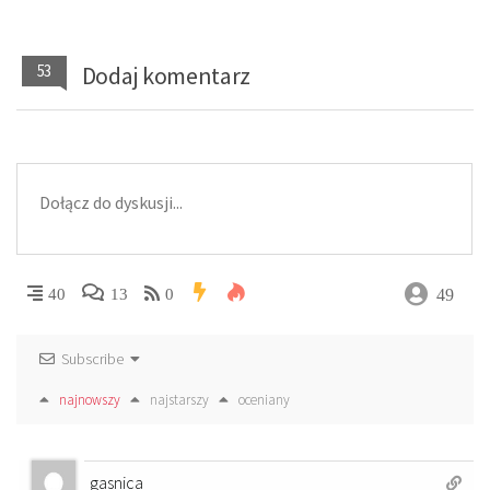
53
Dodaj komentarz
49
40
13
0
Subscribe
najnowszy
najstarszy
oceniany
gasnica