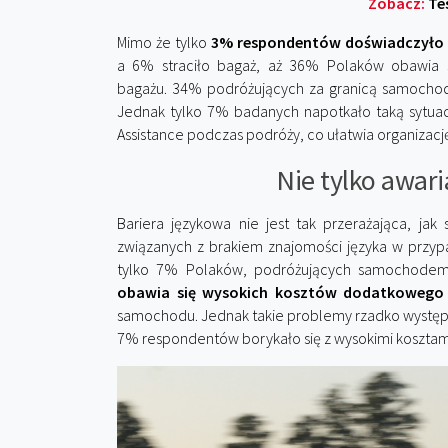
Zobacz:
Te
Mimo że tylko
3% respondentów doświadczyło 
a 6% straciło bagaż, aż 36% Polaków obawia s
bagażu. 34% podróżujących za granicą samocho
Jednak tylko 7% badanych napotkało taką sytuac
Assistance podczas podróży, co ułatwia organizacj
Nie tylko awari
Bariera językowa nie jest tak przerażająca, ja
związanych z brakiem znajomości języka w przy
tylko 7% Polaków, podróżujących samochodem 
obawia się wysokich kosztów dodatkowego
samochodu. Jednak takie problemy rzadko występu
7% respondentów borykało się z wysokimi kosztami,