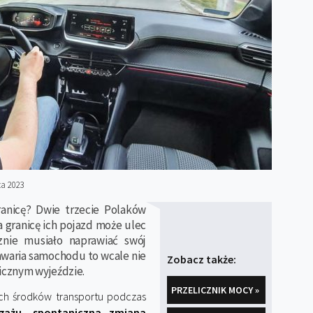
ca 2023
anicę? Dwie trzecie Polaków
 granicę ich pojazd może ulec
znie musiało naprawiać swój
awaria samochodu to wcale nie
Zobacz także:
icznym wyjeździe.
PRZELICZNIK MOCY »
ch środków transportu podczas
gażu, spontaniczna zmiana