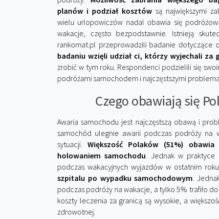
planów i podział kosztów
są największymi za
wielu urlopowiczów nadal obawia się podróż
wakacje, często bezpodstawnie. Istnieją skute
rankomat.pl przeprowadzili badanie dotyczące
badaniu wzięli udział ci, którzy wyjechali za 
zrobić w tym roku. Respondenci podzielili się sw
podróżami samochodem i najczęstszymi problemami
Czego obawiają się Po
Awaria samochodu jest najczęstszą obawą i pro
samochód ulegnie awarii podczas podróży na w
sytuacji.
Większość Polaków (51%) obawia 
holowaniem samochodu
. Jednak w praktyce
podczas wakacyjnych wyjazdów w ostatnim roku
szpitalu po wypadku samochodowym
. Jedna
podczas podróży na wakacje, a tylko 5% trafiło d
koszty leczenia za granicą są wysokie, a większo
zdrowotnej.