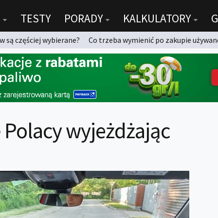
TESTY
PORADY
KALKULATORY
G
 są częściej wybierane?
Co trzeba wymienić po zakupie używan
 Polacy wyjeżdżając