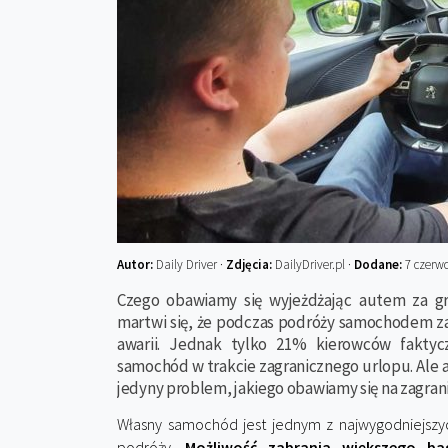
Autor:
Daily Driver ·
Zdjęcia:
DailyDriver.pl ·
Dodane:
7 czerw
Czego obawiamy się wyjeżdżając autem za gr
martwi się, że podczas podróży samochodem za
awarii. Jednak tylko 21% kierowców faktyc
samochód w trakcie zagranicznego urlopu. Ale 
jedyny problem, jakiego obawiamy się na zagran
Własny samochód jest jednym z najwygodniejszy
podróży.
Możliwość zabrania większego ba