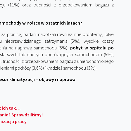
ju (11%) oraz trudności z przepakowaniem bagażu z
samochody w Polsce w ostatnich latach?
a granicę, badani napotkali również inne problemy, takie
nieprzewidzianego zatrzymania (5%), wysokie koszty
ania na naprawę samochodu (5%),
pobyt w szpitalu po
 starszych lub chorych podróżujących samochodem (5%),
), trudności z przepakowaniem bagażu z unieruchomionego
eniami podróży (3,6%) i kradzież samochodu (3%).
or klimatyzacji – objawy i naprawa
t ich tak…
ania? Sprawdziliśmy!
nizacja pracy