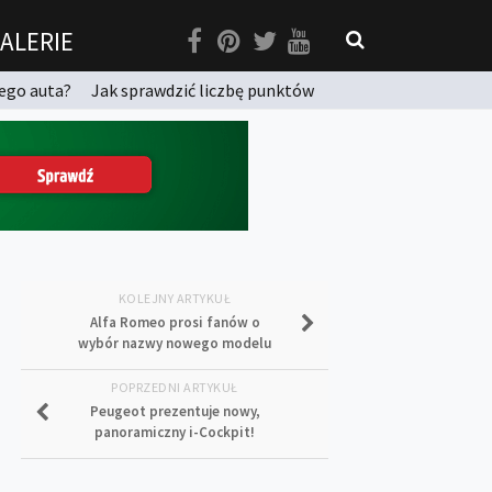
ALERIE
ego auta?
Jak sprawdzić liczbę punktów
KOLEJNY ARTYKUŁ
Alfa Romeo prosi fanów o
wybór nazwy nowego modelu
POPRZEDNI ARTYKUŁ
Peugeot prezentuje nowy,
panoramiczny i-Cockpit!