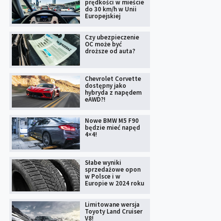
prędkości w mieście
do 30 km/h w Unii
Europejskiej
Czy ubezpieczenie
OC może być
droższe od auta?
Chevrolet Corvette
dostępny jako
hybryda z napędem
eAWD?!
Nowe BMW M5 F90
będzie mieć napęd
4×4!
Słabe wyniki
sprzedażowe opon
w Polsce i w
Europie w 2024 roku
Limitowane wersja
Toyoty Land Cruiser
V8!