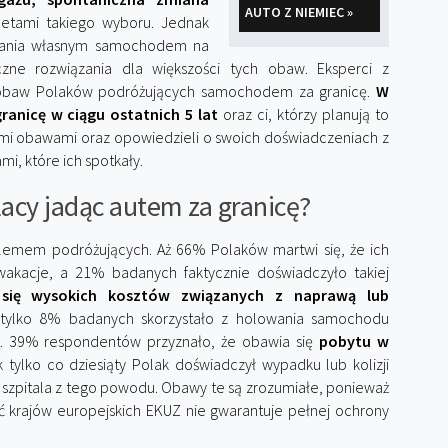
AUTO Z NIEMIEC »
letami takiego wyboru. Jednak
owania własnym samochodem na
czne rozwiązania dla większości tych obaw. Eksperci z
 obaw Polaków podróżujących samochodem za granicę.
W
granicę w ciągu ostatnich 5 lat
oraz ci, którzy planują to
oimi obawami oraz opowiedzieli o swoich doświadczeniach z
, które ich spotkały.
lacy jadąc autem za granicę?
blemem podróżujących. Aż 66% Polaków martwi się, że ich
akacje, a 21% badanych faktycznie doświadczyło takiej
się wysokich kosztów związanych z naprawą lub
 tylko 8% badanych skorzystało z holowania samochodu
. 39% respondentów przyznało, że obawia się
pobytu w
k tylko co dziesiąty Polak doświadczył wypadku lub kolizji
o szpitala z tego powodu. Obawy te są zrozumiałe, ponieważ
ść krajów europejskich EKUZ nie gwarantuje pełnej ochrony