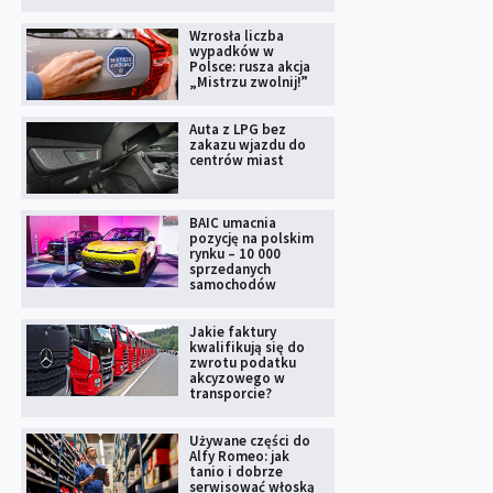
Wzrosła liczba
wypadków w
Polsce: rusza akcja
„Mistrzu zwolnij!”
Auta z LPG bez
zakazu wjazdu do
centrów miast
BAIC umacnia
pozycję na polskim
rynku – 10 000
sprzedanych
samochodów
Jakie faktury
kwalifikują się do
zwrotu podatku
akcyzowego w
transporcie?
Używane części do
Alfy Romeo: jak
tanio i dobrze
serwisować włoską