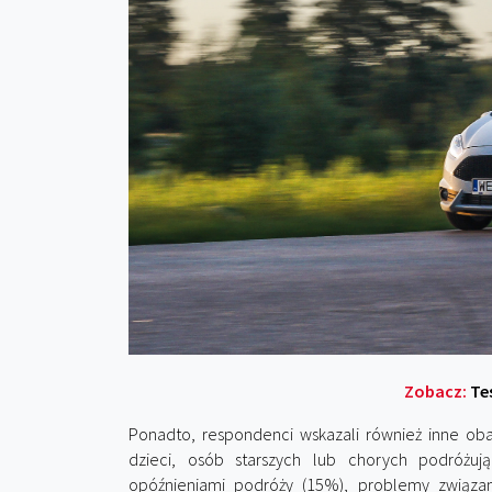
Zobacz:
Te
Ponadto, respondenci wskazali również inne oba
dzieci, osób starszych lub chorych podróżu
opóźnieniami podróży (15%), problemy związan