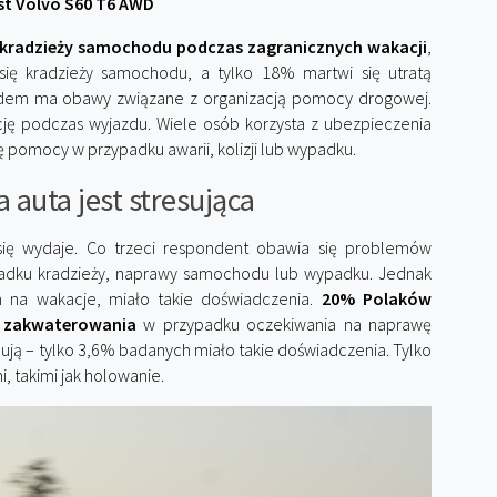
st Volvo S60 T6 AWD
kradzieży samochodu podczas zagranicznych wakacji
,
ię kradzieży samochodu, a tylko 18% martwi się utratą
dem ma obawy związane z organizacją pomocy drogowej.
ję podczas wyjazdu. Wiele osób korzysta z ubezpieczenia
ę pomocy w przypadku awarii, kolizji lub wypadku.
a auta jest stresująca
k się wydaje. Co trzeci respondent obawia się problemów
padku kradzieży, naprawy samochodu lub wypadku. Jednak
na wakacje, miało takie doświadczenia.
20% Polaków
 zakwaterowania
w przypadku oczekiwania na naprawę
ją – tylko 3,6% badanych miało takie doświadczenia. Tylko
 takimi jak holowanie.