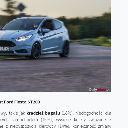
st Ford Fiesta ST200
wy, takie jak
kradzież bagażu
(18%), niedogodności dla
jących samochodem (15%), wysokie koszty związane z
e z niedyspozycją kierowcy (14%), konieczność zmiany