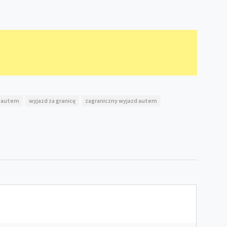
ż autem
wyjazd za granicę
zagraniczny wyjazd autem