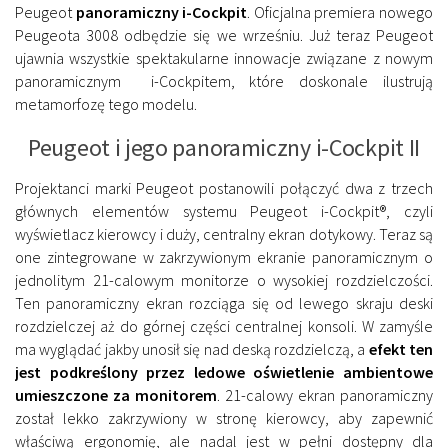
Peugeot
panoramiczny i-Cockpit
. Oficjalna premiera nowego
Peugeota 3008 odbędzie się we wrześniu. Już teraz Peugeot
ujawnia wszystkie spektakularne innowacje związane z nowym
panoramicznym i-Cockpitem, które doskonale ilustrują
metamorfozę tego modelu.
Peugeot i jego panoramiczny i-Cockpit II
Projektanci marki Peugeot postanowili połączyć dwa z trzech
głównych elementów systemu Peugeot i-Cockpit®, czyli
wyświetlacz kierowcy i duży, centralny ekran dotykowy. Teraz są
one zintegrowane w zakrzywionym ekranie panoramicznym o
jednolitym 21-calowym monitorze o wysokiej rozdzielczości.
Ten panoramiczny ekran rozciąga się od lewego skraju deski
rozdzielczej aż do górnej części centralnej konsoli. W zamyśle
ma wyglądać jakby unosił się nad deską rozdzielczą, a
efekt ten
jest podkreślony przez ledowe oświetlenie ambientowe
umieszczone za monitorem
. 21-calowy ekran panoramiczny
został lekko zakrzywiony w stronę kierowcy, aby zapewnić
właściwą ergonomię, ale nadal jest w pełni dostępny dla