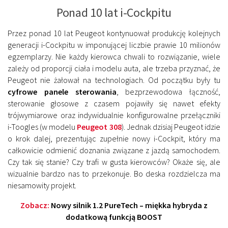
Ponad 10 lat i-Cockpitu
Przez ponad 10 lat Peugeot kontynuował produkcję kolejnych
generacji i-Cockpitu w imponującej liczbie prawie 10 milionów
egzemplarzy. Nie każdy kierowca chwali to rozwiązanie, wiele
zależy od proporcji ciała i modelu auta, ale trzeba przyznać, że
Peugeot nie żałował na technologiach. Od początku były tu
cyfrowe panele sterowania
, bezprzewodowa łączność,
sterowanie głosowe z czasem pojawiły się nawet efekty
trójwymiarowe oraz indywidualnie konfigurowalne przełączniki
i-Toogles (w modelu
Peugeot 308
). Jednak dzisiaj Peugeot idzie
o krok dalej, prezentując zupełnie nowy i-Cockpit, który ma
całkowicie odmienić doznania związane z jazdą samochodem.
Czy tak się stanie? Czy trafi w gusta kierowców? Okaże się, ale
wizualnie bardzo nas to przekonuje. Bo deska rozdzielcza ma
niesamowity projekt.
Zobacz:
Nowy silnik 1.2 PureTech – miękka hybryda z
dodatkową funkcją BOOST