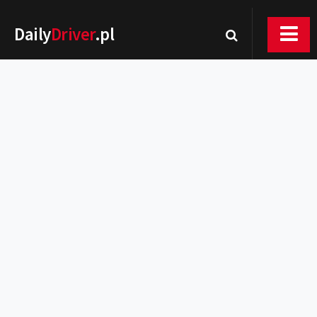
Daily
Driver
.pl
Nowości
Premiery
Rynek
Drogi
Zmiany w prawie
Wydarzenia
MOTORsport
Testy
Porady
Zakup i eksploatacja