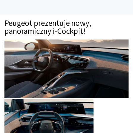
Technika
Prawo
Peugeot prezentuje nowy,
Technika jazdy
panoramiczny i-Cockpit!
Oświetlenie
Kalkulatory
Przelicznik mocy
Auto z niemiec
Galerie