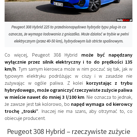
Peugeot 308 Hybrid 225 to przednionapędowa hybryda typu plug-in co
oznacza, że wymaga ładowania z gniazdka. Może działać w trybie w pełni
elektrycznym (przez 40-50 km), hybrydowym lub stricte spalinowym.
Co więcej, Peugeot 308 Hybrid
może być napędzany
wyłącznie przez silnik elektryczny i to do prędkości 135
km/h
. Tym samym kierowca może w nim poczuć się tak, jak w
typowym elektryku podróżując w ciszy i w zasadzie nie
zużywając w ogóle paliwa. Z kolei
korzystając z trybu
hybrydowego, może ograniczyć rzeczywiste zużycie paliwa
w mieście nawet do mniej 3 l/100 km
. Nie oznacza to jednak,
że zawsze jest tak kolorowo, bo
napęd wymaga od kierowcy
trochę „troski”
. Inaczej nie ma szans, aby otrzymać to, co
obiecuje producent.
Peugeot 308 Hybrid – rzeczywiste zużycie