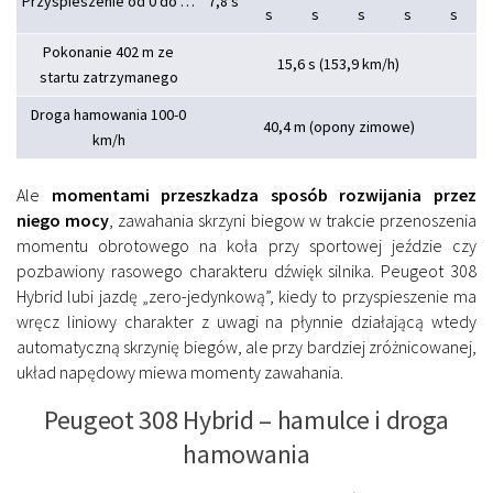
Przyspieszenie od 0 do …
7,8 s
s
s
s
s
s
Pokonanie 402 m ze
15,6 s (153,9 km/h)
startu zatrzymanego
Droga hamowania 100-0
40,4 m (opony zimowe)
km/h
Ale
momentami przeszkadza sposób rozwijania przez
niego mocy
, zawahania skrzyni biegow w trakcie przenoszenia
momentu obrotowego na koła przy sportowej jeździe czy
pozbawiony rasowego charakteru dźwięk silnika. Peugeot 308
Hybrid lubi jazdę „zero-jedynkową”, kiedy to przyspieszenie ma
wręcz liniowy charakter z uwagi na płynnie działającą wtedy
automatyczną skrzynię biegów, ale przy bardziej zróżnicowanej,
układ napędowy miewa momenty zawahania.
Peugeot 308 Hybrid – hamulce i droga
hamowania