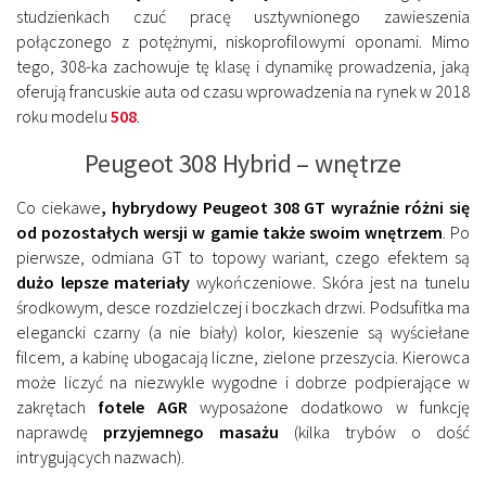
studzienkach czuć pracę usztywnionego zawieszenia
połączonego z potężnymi, niskoprofilowymi oponami. Mimo
tego, 308-ka zachowuje tę klasę i dynamikę prowadzenia, jaką
oferują francuskie auta od czasu wprowadzenia na rynek w 2018
roku modelu
508
.
Peugeot 308 Hybrid – wnętrze
Co ciekawe
, hybrydowy Peugeot 308 GT wyraźnie różni się
od pozostałych wersji w gamie także swoim wnętrzem
. Po
pierwsze, odmiana GT to topowy wariant, czego efektem są
dużo lepsze materiały
wykończeniowe. Skóra jest na tunelu
środkowym, desce rozdzielczej i boczkach drzwi. Podsufitka ma
elegancki czarny (a nie biały) kolor, kieszenie są wyściełane
filcem, a kabinę ubogacają liczne, zielone przeszycia. Kierowca
może liczyć na niezwykle wygodne i dobrze podpierające w
zakrętach
fotele AGR
wyposażone dodatkowo w funkcję
naprawdę
przyjemnego masażu
(kilka trybów o dość
intrygujących nazwach).