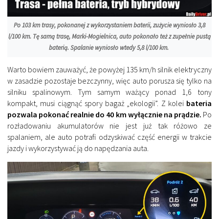
Po 103 km trasy, pokonanej z wykorzystaniem baterii, zużycie wyniosło 3,8
l/100 km. Tę samą trasę, Marki-Mogielnica, auto pokonało też z zupełnie pustą
baterią. Spalanie wyniosło wtedy 5,8 l/100 km.
Warto bowiem zauważyć, że powyżej 135 km/h silnik elektryczny
w zasadzie pozostaje bezczynny, więc auto porusza się tylko na
silniku spalinowym. Tym samym ważący ponad 1,6 tony
kompakt, musi ciągnąć spory bagaż „ekologii”. Z kolei
bateria
pozwala pokonać realnie do 40 km wyłącznie na prądzie.
Po
rozładowaniu akumulatorów nie jest już tak różowo ze
spalaniem, ale auto potrafi odzyskiwać część energii w trakcie
jazdy i wykorzystywać ją do napędzania auta.