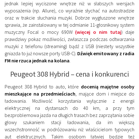
jednak
lepiej wyciszone wnętrze niż w słabszych wersjach
wyposażenia (np. Allure)
, co wyraźnie słychać na autostradzie
oraz w trakcie słuchania muzyki. Dobrze wygłuszone wnętrze
sprawia, że zainstalowany w tej odmianie 11-głosnikowy system
muzyczny Focal o mocy 690W
(więcej o nim tutaj
) daje
prawdziwy pokaz możliwości, zwłaszcza podczas odtwarzania
muzyki z telefonu (streaming) bądź z USB (niestety wszystkie
gniazda to już nowsze porty USB-C).
Dźwięk emitowany z radia
FM nie rzuca jednak na kolana
.
Peugeot 308 Hybrid – cena i konkurenci
Peugeot 308 Hybrid to auto, które
docenią majętne osoby
mieszkające na przedmieściach
, mające dom i miejsce do
ładowania. Możliwość korzystania wyłącznie z energii
elektrycznej na dystansach do 40 km, a przy tym
bezproblemowa jazda na długich trasach bez zaprzątania sobie
głowy szukaniem stacji ładowania, da im większą
wszechstronność w podróżowaniu niż właścicielom typowych
aut elektrycznych. Takim osobom łatwiej będzie też