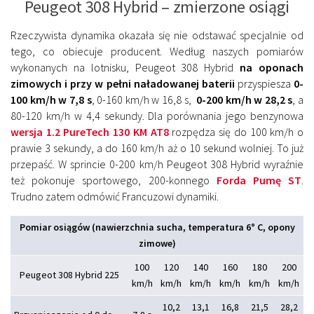
Peugeot 308 Hybrid – zmierzone osiągi
Rzeczywista dynamika okazała się nie odstawać specjalnie od
tego, co obiecuje producent. Według naszych pomiarów
wykonanych na lotnisku, Peugeot 308 Hybrid
na oponach
zimowych i przy w pełni naładowanej baterii
przyspiesza
0-
100 km/h w 7,8 s
, 0-160 km/h w 16,8 s,
0-200 km/h w 28,2 s
, a
80-120 km/h w 4,4 sekundy. Dla porównania jego benzynowa
wersja 1.2 PureTech 130 KM AT8
rozpędza się do 100 km/h o
prawie 3 sekundy, a do 160 km/h aż o 10 sekund wolniej. To już
przepaść. W sprincie 0-200 km/h Peugeot 308 Hybrid wyraźnie
też pokonuje sportowego, 200-konnego
Forda Pumę ST
.
Trudno zatem odmówić Francuzowi dynamiki.
Pomiar osiągów (nawierzchnia sucha, temperatura 6° C, opony
zimowe)
100
120
140
160
180
200
Peugeot 308 Hybrid 225
km/h
km/h
km/h
km/h
km/h
km/h
10,2
13,1
16,8
21,5
28,2