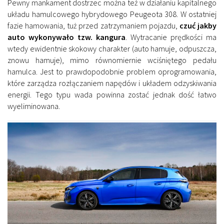
Pewny mankament dostrzec można też w działaniu kapitalnego
układu hamulcowego hybrydowego Peugeota 308. W ostatniej
fazie hamowania, tuż przed zatrzymaniem pojazdu,
czuć jakby
auto wykonywało tzw. kangura
. Wytracanie prędkości ma
wtedy ewidentnie skokowy charakter (auto hamuje, odpuszcza,
znowu hamuje), mimo równomiernie wciśniętego pedału
hamulca. Jest to prawdopodobnie problem oprogramowania,
które zarządza rozłączaniem napędów i układem odzyskiwania
energii. Tego typu wada powinna zostać jednak dość łatwo
wyeliminowana.