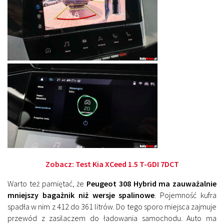
Zobacz:
Test Kia XCeed 1.5 T-GDI 7DCT
Warto też pamiętać, że
Peugeot 308 Hybrid ma zauważalnie
mniejszy bagażnik niż wersje spalinowe
. Pojemność kufra
spadła w nim z 412 do 361 litrów. Do tego sporo miejsca zajmuje
przewód z zasilaczem do ładowania samochodu. Auto ma