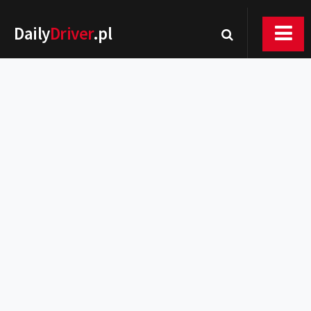
Daily
Driver
.pl
Nowości
Premiery
Rynek
Drogi
Zmiany w prawie
Wydarzenia
MOTORsport
Testy
Porady
Zakup i eksploatacja