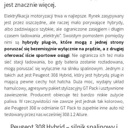
jest znacznie więcej.
Elektryfikacja motoryzacji trwa w najlepsze. Rynek zasypywany
jest przez oszczędne, ale raczej mało porywające hybrydy,
albo zadziwiająco szybkie, ale ograniczone zasięgiem i długim
czasem ładowania „elektryki”. Swoistym pomostem pomiędzy
nimi są
hybrydy plug-in, które mogą z jednej strony
poruszać się bezemisyjnie wyłącznie na prądzie, a z drugiej
oferować iście sportowe osiągi
. Nie ogranicza ich też mała
sieć stacji ładowania, bo gdy bateria zostanie rozładowana,
mogą poruszać się wyłącznie na silniku spalinowym. Jednym z
takich aut jest Peugeot 308 Hybrid, który jest hybrydą plug-in
mającą pewne cechy hot hatcha. Duża moc, wydajny układ
hamulcowy, agresywny pakiet stylizacyjny GT Pack i usztywnione
zawieszenie. Producent obiecuje też bardzo niskie zużycie
paliwa. W rzeczywistości nie zawsze jest jednak tak kolorowo,
ale Peugeot 308 w odmianie GT Pack to zupełnie inne auto niż
testowany przez nas wcześniej 308 1.2 Allure.
Peugeot 308 Hybrid – silnik spalinowy i