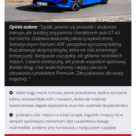
Opinia autora:
"Szybki, pewnie się prowadzi i doskonale
hamuje, ale bardziej przypomina charakterem auto GT niż
hot hatcha. Zadziwia doskonałą jakością wykończenia,
fantastycznymi fotelami AGR i porządnie wyciszoną kabiną.
Rozczarowuje skrzynią biegów, która nie lubi zmiennego
tempa jazdy. Niebywale oszczędny, ale głównie na krótkich
trasach. Czasem elektryczny, ale przede wszystkim spalinowy.
Bardzo drogi, choć wszechstronny i dający poczucie
obcowania z produktem Premium. Zdecydowanie dla osoby
majętnej. "
dobre osiągi, mocne hamulce, pewne prowadzenie, świetne wyciszenie
kabiny, wzorowe fotele AGR z masażem, doskonałe materiały
wykończeniowe, bogate wyposażenie, duża lista systemów bezpieczeństwa
przeciętna ilość miejsca na tylnej kanapie, bagażnik mniejszy niż w
wersjach spalinowych, momentami zbyt czasochłonna obsługa
multimediów, problemy przy hamowaniu z rozłączaniem napędów