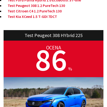
Test Ford Puma Hybrid 1.0 EcoBoost ST-line
Test Peugeot 308 1.2 PureTech 130
Test Citroen C4 1.2 PureTech 130
Test Kia XCeed 1.5 T-GDI 7DCT
Test Peugeot 308 HYbrid 225
86
OCENA
%