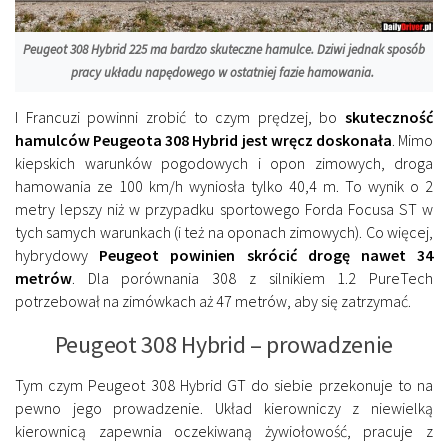
Peugeot 308 Hybrid 225 ma bardzo skuteczne hamulce. Dziwi jednak sposób
pracy układu napędowego w ostatniej fazie hamowania.
I Francuzi powinni zrobić to czym prędzej, bo
skuteczność
hamulców Peugeota 308 Hybrid jest wręcz doskonała
. Mimo
kiepskich warunków pogodowych i opon zimowych, droga
hamowania ze 100 km/h wyniosła tylko 40,4 m. To wynik o 2
metry lepszy niż w przypadku sportowego Forda Focusa ST w
tych samych warunkach (i też na oponach zimowych). Co więcej,
hybrydowy
Peugeot powinien skrócić drogę nawet 34
metrów
. Dla porównania 308 z silnikiem 1.2 PureTech
potrzebował na zimówkach aż 47 metrów, aby się zatrzymać.
Peugeot 308 Hybrid – prowadzenie
Tym czym Peugeot 308 Hybrid GT do siebie przekonuje to na
pewno jego prowadzenie. Układ kierowniczy z niewielką
kierownicą zapewnia oczekiwaną żywiołowość, pracuje z