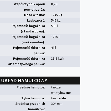
Współczynnik oporu
0,29
powietrza Cx:
Masa własna:
1745 kg
Ładowność:
545 kg
Pojemność bagażnika
530 l
(standardowa):
Pojemność bagażnika
1780 l
(maksymalna):
Pojemność zbiornika
43 l
paliwa:
Pojemność zbiornika
11,8 kWh
alternatywnego paliwa:
UKŁAD HAMULCOWY
Przednie hamulce:
tarcze
wentylowane
Tylne hamulce:
tarcze lite
Średnica przednich
304 mm
hamulców: