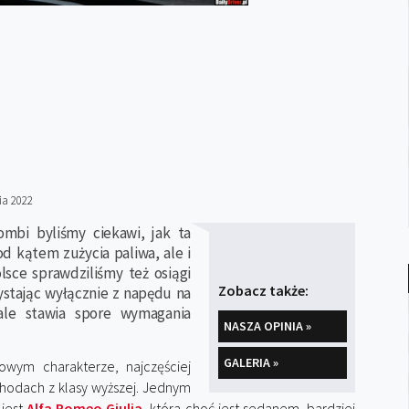
ia 2022
mbi byliśmy ciekawi, jak ta
od kątem zużycia paliwa, ale i
lsce sprawdziliśmy też osiągi
Zobacz także:
zystając wyłącznie z napędu na
le stawia spore wymagania
NASZA OPINIA »
GALERIA »
owym charakterze, najczęściej
hodach z klasy wyższej. Jednym
jest
Alfa Romeo Giulia
, która choć jest sedanem, bardziej