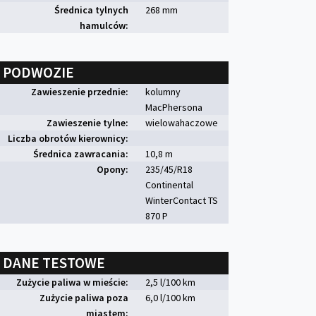
Średnica tylnych
268 mm
hamulców:
PODWOZIE
Zawieszenie przednie:
kolumny
MacPhersona
Zawieszenie tylne:
wielowahaczowe
Liczba obrotów kierownicy:
Średnica zawracania:
10,8 m
Opony:
235/45/R18
Continental
WinterContact TS
870 P
DANE TESTOWE
Zużycie paliwa w mieście:
2,5 l/100 km
Zużycie paliwa poza
6,0 l/100 km
miastem: