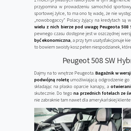
przypomina w prowadzeniu samochód sportowy. I
sportowej żyłce, to ma ono tę wadę, że nie występu
„nowobogaccy” Polacy żyjący na kredytach są w 
wielu z nich bierze pod uwagę Peugeota 508
pewnego czasu dostępne jest w oszczędnej wersj
być ekonomiczna
, a przy tym usatysfakcjonuje k
to bowiem swoisty kosz pełen niespodzianek, któr
Peugeot 508 SW Hybr
Dajmy na to wnętrze Peugeota.
Bagażnik w wersji
podwójną roletę
umożliwiającą odgrodzenie go o
składając na płasko oparcie kanapy, a
otwierani
skutecznie. Do tego
na przednich fotelach ze 
nie zabraknie tam nawet dla amerykańskiej klientel