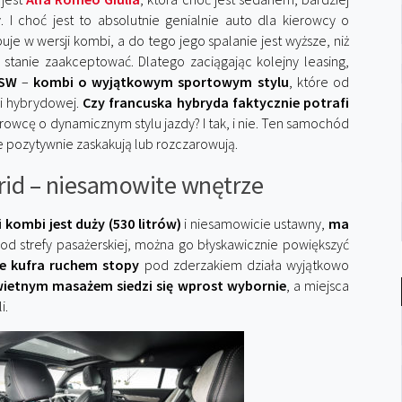
 choć jest to absolutnie genialnie auto dla kierowcy o
je w wersji kombi, a do tego jego spalanie jest wyższe, niż
stanie zaakceptować. Dlatego zaciągając kolejny leasing,
 SW
–
kombi o wyjątkowym sportowym stylu
, które od
i hybrydowej.
Czy francuska hybryda faktycznie potrafi
ierowcę o dynamicznym stylu jazdy? I tak, i nie. Ten samochód
e pozytywnie zaskakują lub rozczarowują.
id – niesamowite wnętrze
 kombi jest duży (530 litrów)
i niesamowicie ustawny,
ma
d strefy pasażerskiej, można go błyskawicznie powiększyć
e kufra ruchem stopy
pod zderzakiem działa wyjątkowo
świetnym masażem siedzi się wprost wybornie
, a miejsca
i.