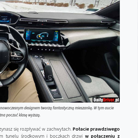
 z nowoczesnym designem tworzą fantastyczną mieszankę. W tym aucie
na poczuć klasę wyższą.
czynasz się rozpływać w zachwytach.
Połacie prawdziwego
kim tunelu środkowym i boczkach drzwi
w połączeniu z