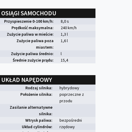
OSIĄGI SAMOCHODU
Przyspieszenie 0-100 km/h:
8,0 s
Prędkość maksymalna:
240 km/h
Zużycie paliwa w mieście:
1,3 l
Zużycie paliwa poza
1,6 l
miastem:
Zużycie paliwa średnio:
l
Średnie zużycie prądu:
15,4
UKŁAD NAPĘDOWY
Rodzaj silnika:
hybrydowy
Położenie silnika:
poprzeczne z
przodu
Zasilanie alternatywne
silnika:
Wtrysk paliwa:
bezpośredni
Układ cylindrów:
rzędowy