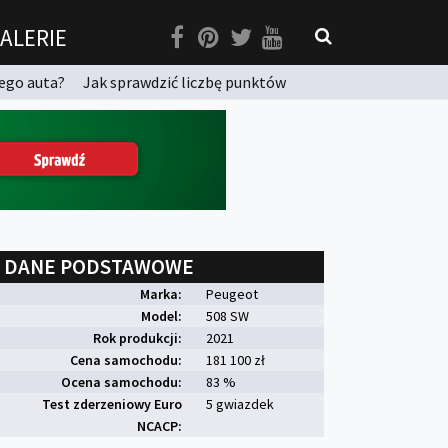
ALERIE
ego auta?
Jak sprawdzić liczbę punktów
DANE PODSTAWOWE
Marka:
Peugeot
Model:
508 SW
Rok produkcji:
2021
Cena samochodu:
181 100 zł
Ocena samochodu:
83 %
Test zderzeniowy Euro
5 gwiazdek
NCACP: