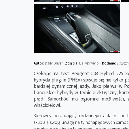
Autor:
Daily Driver ·
Zdjęcia:
DailyDriver.pl ·
Dodane:
3 styczn
Czekając na test Peugeot 508 Hybrid 225 ko
hybryda plug-in (PHEV) spisuje się nie tylko p
bardziej dynamicznej jazdy. Jako pierwsi w Po
francuskiej hybrydy w trybie elektryczny, kor
prąd. Samochód ma ogromne możliwości, a
właścicielowi.
Kierowcy poszukujący rodzinnego auta o sport
skupiają swoją uwagę na tylnonapędowych samoc
z moich prywatnych faworytów w tym segmencie 