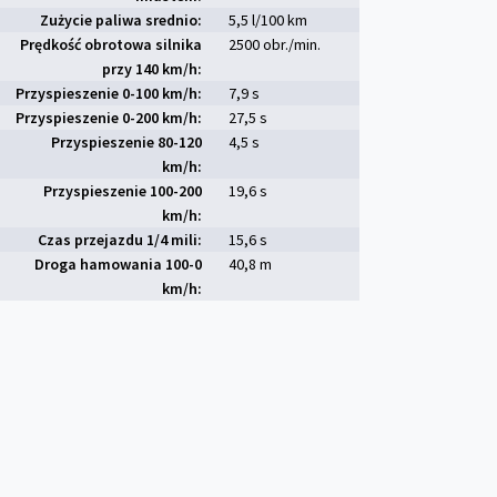
Zużycie paliwa srednio:
5,5 l/100 km
Prędkość obrotowa silnika
2500 obr./min.
przy 140 km/h:
Przyspieszenie 0-100 km/h:
7,9 s
Przyspieszenie 0-200 km/h:
27,5 s
Przyspieszenie 80-120
4,5 s
km/h:
Przyspieszenie 100-200
19,6 s
km/h:
Czas przejazdu 1/4 mili:
15,6 s
Droga hamowania 100-0
40,8 m
km/h: