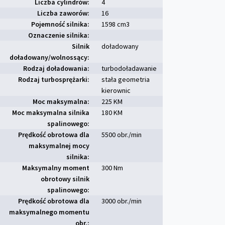
Liczba cylindrów:
4
Liczba zaworów:
16
Pojemność silnika:
1598 cm
3
Oznaczenie silnika:
Silnik
doładowany
doładowany/wolnossący:
Rodzaj doładowania:
turbodoładawanie
Rodzaj turbosprężarki:
stała geometria
kierownic
Moc maksymalna:
225 KM
Moc maksymalna silnika
180 KM
spalinowego:
Prędkość obrotowa dla
5500 obr./min
maksymalnej mocy
silnika:
Maksymalny moment
300 Nm
obrotowy silnik
spalinowego:
Prędkość obrotowa dla
3000 obr./min
maksymalnego momentu
obr.: