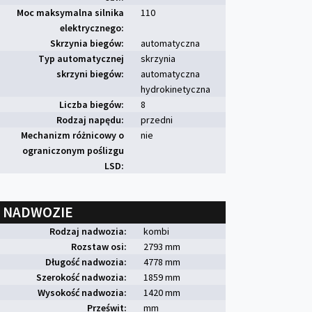
Moc maksymalna silnika
110
elektrycznego:
Skrzynia biegów:
automatyczna
Typ automatycznej
skrzynia
skrzyni biegów:
automatyczna
hydrokinetyczna
Liczba biegów:
8
Rodzaj napędu:
przedni
Mechanizm różnicowy o
nie
ograniczonym poślizgu
LSD:
NADWOZIE
Rodzaj nadwozia:
kombi
Rozstaw osi:
2793 mm
Długość nadwozia:
4778 mm
Szerokość nadwozia:
1859 mm
Wysokość nadwozia:
1420 mm
Prześwit:
mm