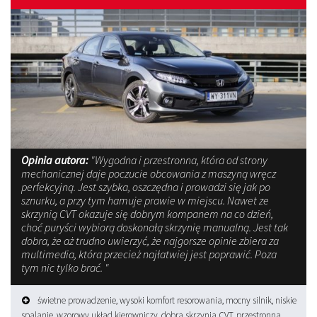
Opinia autora:
"Wygodna i przestronna, która od strony
mechanicznej daje poczucie obcowania z maszyną wręcz
perfekcyjną. Jest szybka, oszczędna i prowadzi się jak po
sznurku, a przy tym hamuje prawie w miejscu. Nawet ze
skrzynią CVT okazuje się dobrym kompanem na co dzień,
choć puryści wybiorą doskonałą skrzynię manualną. Jest tak
dobra, że aż trudno uwierzyć, że najgorsze opinie zbiera za
multimedia, która przecież najłatwiej jest poprawić. Poza
tym nic tylko brać. "
świetne prowadzenie, wysoki komfort resorowania, mocny silnik, niskie
spalanie, wzorowy układ kierowniczy, dobra skrzynia CVT, przestronna