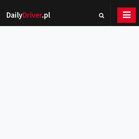
Daily
Driver
.pl
Nowości
Premiery
Rynek
Drogi
Zmiany w prawie
Wydarzenia
MOTORsport
Testy
Porady
Zakup i eksploatacja