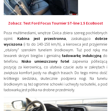
Zobacz:
Test Ford Focus Tournier ST-line 1.5 EcoBoost
Poza multimediami, wnętrze Civica zbiera szereg pochlebnych
opinii.
Kabina jest przestronna
, zaskakująco
dobrze
wyciszona
(i to do 140-150 km/h), a kierowca jest przyjemnie
„otulony” szerokim tunelem środkowym. Tuż pod ręką ma
lewarek skrzyni biegów i genialną
ładowarkę indukcyjną
do
telefonu.
Nisko umieszczony fotel
zapewnia półleżącą
pozycję za kierownicą, co ułatwia czucie auta w zakrętach i
zwiększa komfort jazdy na długich trasach. Do tego mimo dość
krótkiego siedziska, skutecznie podpiera nogi. Na tunelu
środkowym są też ogromne schowki i uchwyty na butelki, a pod
ładowarką jest półka na drobne przedmioty.