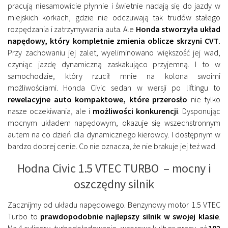
pracują niesamowicie płynnie i świetnie nadają się do jazdy w
miejskich korkach, gdzie nie odczuwają tak trudów stałego
rozpędzania i zatrzymywania auta. Ale
Honda stworzyła układ
napędowy, który kompletnie zmienia oblicze skrzyni CVT
.
Przy zachowaniu jej zalet, wyeliminowano większość jej wad,
czyniąc jazdę dynamiczną zaskakująco przyjemną. I to w
samochodzie, który rzucił mnie na kolona swoimi
możliwościami. Honda Civic sedan w wersji po liftingu to
rewelacyjne
auto kompaktowe, które przerosło
nie tylko
nasze oczekiwania, ale i
możliwości konkurencji
. Dysponując
mocnym układem napędowym, okazuje się wszechstronnym
autem na co dzień dla dynamicznego kierowcy. I dostępnym w
bardzo dobrej cenie. Co nie oznacza, że nie brakuje jej też wad.
Hodna Civic 1.5 VTEC TURBO – mocny i
oszczędny silnik
Zacznijmy od układu napędowego. Benzynowy motor 1.5 VTEC
Turbo to
prawdopodobnie najlepszy silnik w swojej klasie
.
Ma 4 cylindry, turbodoładowanie, wzorową kulturę pracy, aż
182