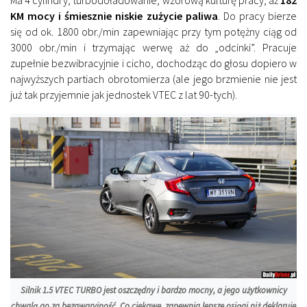
KM mocy i śmiesznie niskie zużycie paliwa
. Do pracy bierze
się od ok. 1800 obr./min zapewniając przy tym potężny ciąg od
3000 obr./min i trzymając werwę aż do „odcinki”. Pracuje
zupełnie bezwibracyjnie i cicho, dochodząc do głosu dopiero w
najwyższych partiach obrotomierza (ale jego brzmienie nie jest
już tak przyjemnie jak jednostek VTEC z lat 90-tych).
Silnik 1.5 VTEC TURBO jest oszczędny i bardzo mocny, a jego użytkownicy
chwalą go za bezawaryjność. Co ciekawe, zapewnia lepsze osiągi niż deklaruje