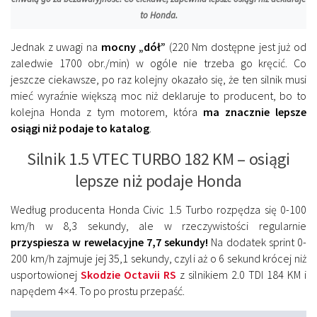
to Honda.
Jednak z uwagi na
mocny „dół”
(220 Nm dostępne jest już od
zaledwie 1700 obr./min) w ogóle nie trzeba go kręcić. Co
jeszcze ciekawsze, po raz kolejny okazało się, że ten silnik musi
mieć wyraźnie większą moc niż deklaruje to producent, bo to
kolejna Honda z tym motorem, która
ma znacznie lepsze
osiągi niż podaje to katalog
.
Silnik 1.5 VTEC TURBO 182 KM – osiągi
lepsze niż podaje Honda
Według producenta Honda Civic 1.5 Turbo rozpędza się 0-100
km/h w 8,3 sekundy, ale w rzeczywistości regularnie
przyspiesza w rewelacyjne 7,7 sekundy!
Na dodatek sprint 0-
200 km/h zajmuje jej 35,1 sekundy, czyli aż o 6 sekund krócej niż
usportowionej
Skodzie Octavii RS
z silnikiem 2.0 TDI 184 KM i
napędem 4×4. To po prostu przepaść.