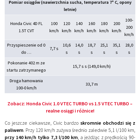
Pomiar osiągów (nawierzchnia sucha, temperatura 7° C, opony
letnie)
100-
Honda Civic 4D FL
100
120
140
160
180
200
200
1.5T CVT
km/h
km/h
km/h
km/h
km/h
km/h
km/h
Przyspieszenie od 0
10,6
14,0
18,7
25,1
35,1
28,0
7,7 s
do …
s
s
s
s
s
s
Pokonanie 402 m ze
15,7 s s (149,0 km/h)
startu zatrzymanego
Droga hamowania
33,7 m
100-0 km/h
Zobacz:
Honda Civic 1.0 VTEC TURBO vs 1.5 VTEC TURBO –
realne osiągi i różnice!
Co jeszcze ciekawsze, Civic bardzo
skromnie obchodzi się z
paliwem
. Przy 120 km/h zużywa średnio zaledwie 5,1 l/100 km,
przy 140 km/h tylko 7,3 l/100 km
, a jeżdżąc z prędkością 90-