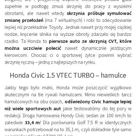
zupełnie w podłogę zmusi skrzynię do pracy z wysokimi
obrotami, ale nawet wtedy
skrzynia próbuje symulować
zmianę przełożeń
(ma 7 wirtualnych) i robi to zdecydowanie
lepiej niż przekładnie Toyoty. Jednak nawet przy mojej ciężkiej
nodze, kręcenie silnika na wyższe obroty zdarzało się bardzo
rzadko. Ta Honda to
pierwsze auto ze skrzynią CVT, które
można uczciwie polecić
nawet dynamicznie jeżdżącym
kierowcom. Chociaż ci o sportowej żyłce powinni wybrać
skrzynię ręczną – jedną z najlepszych na rynku.
Honda Civic 1.5 VTEC TURBO – hamulce
Jakby tego było mało, Honda może poszczycić wyjątkowo
skutecznymi na tle rywali hamulcami. Mimo niewielkich tarcz
hamulcowych na obu osiach,
odświeżony Civic hamuje lepiej
niż wiele sportowych aut
jakie testowaliśmy do tej pory w
redakcji. Droga hamowania Hondy Civic sedan ze 100 km/h to
zaledwie
33,4 m
! Dla porównania Golf 7.5 R w identycznych
warunkach potrzebował na to 35,1 m, czyli dokładnie tyle samo