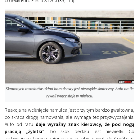
co lekki Ford Fiesta ST200 (35,1 m).
Skromnych rozmiarów układ hamulcowy jest niezwykle skuteczny. Auto na tle
rywali wręcz staje w miejscu.
Reakcja na wciśnięcie hamulca jest przy tym bardzo gwałtowna,
co skraca drogę hamowania, ale wymaga też przyzwyczajenia.
Auto od razu
daje wyraźny znak kierowcy, że pod nogą
pracują „żyletki”
, bo skok pedału jest niewielki. Co
zadziwiające, hamulce Hondy radzą sobie nawet z 5-8 próbami