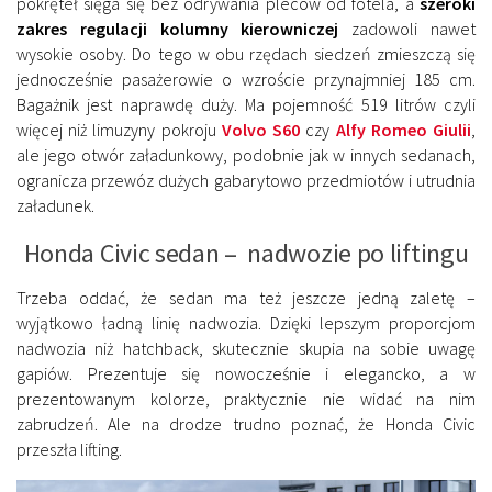
pokręteł sięga się bez odrywania pleców od fotela, a
szeroki
zakres regulacji kolumny kierowniczej
zadowoli nawet
wysokie osoby. Do tego w obu rzędach siedzeń zmieszczą się
jednocześnie pasażerowie o wzroście przynajmniej 185 cm.
Bagażnik jest naprawdę duży. Ma pojemność 519 litrów czyli
więcej niż limuzyny pokroju
Volvo S60
czy
Alfy Romeo Giulii
,
ale jego otwór załadunkowy, podobnie jak w innych sedanach,
ogranicza przewóz dużych gabarytowo przedmiotów i utrudnia
załadunek.
Honda Civic sedan – nadwozie po liftingu
Trzeba oddać, że sedan ma też jeszcze jedną zaletę –
wyjątkowo ładną linię nadwozia. Dzięki lepszym proporcjom
nadwozia niż hatchback, skutecznie skupia na sobie uwagę
gapiów. Prezentuje się nowocześnie i elegancko, a w
prezentowanym kolorze, praktycznie nie widać na nim
zabrudzeń. Ale na drodze trudno poznać, że Honda Civic
przeszła lifting.