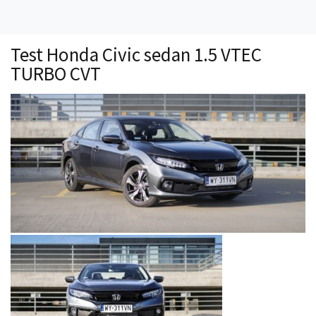
Technika
Prawo
Test Honda Civic sedan 1.5 VTEC
Technika jazdy
TURBO CVT
Oświetlenie
Kalkulatory
Przelicznik mocy
Auto z niemiec
Galerie