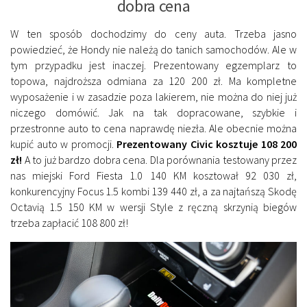
dobra cena
W ten sposób dochodzimy do ceny auta. Trzeba jasno
powiedzieć, że Hondy nie należą do tanich samochodów. Ale w
tym przypadku jest inaczej. Prezentowany egzemplarz to
topowa, najdroższa odmiana za 120 200 zł. Ma kompletne
wyposażenie i w zasadzie poza lakierem, nie można do niej już
niczego domówić. Jak na tak dopracowane, szybkie i
przestronne auto to cena naprawdę niezła. Ale obecnie można
kupić auto w promocji.
Prezentowany Civic kosztuje 108 200
zł!
A to już bardzo dobra cena. Dla porównania testowany przez
nas miejski Ford Fiesta 1.0 140 KM kosztował 92 030 zł,
konkurencyjny Focus 1.5 kombi 139 440 zł, a za najtańszą Skodę
Octavią 1.5 150 KM w wersji Style z ręczną skrzynią biegów
trzeba zapłacić 108 800 zł!