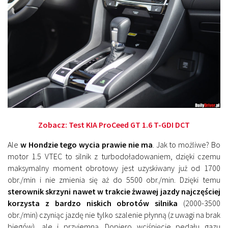
Zobacz:
Test KIA ProCeed GT 1.6 T-GDI DCT
Ale
w Hondzie tego wycia prawie nie ma
. Jak to możliwe? Bo
motor 1.5 VTEC to silnik z turbodoładowaniem, dzięki czemu
maksymalny moment obrotowy jest uzyskiwany już od 1700
obr./min i nie zmienia się aż do 5500 obr./min. Dzięki temu
sterownik skrzyni nawet w trakcie żwawej jazdy najczęściej
korzysta z bardzo niskich obrotów silnika
(2000-3500
obr./min) czyniąc jazdę nie tylko szalenie płynną (z uwagi na brak
biegów), ale i przyjemną. Dopiero wciśnięcie pedału gazu