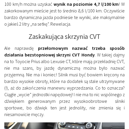
100 km/h można uzyskać
wynik na poziomie 4,7 l/100 km
! W
zakorkowanym mieście jest to średnio 8,6 l/100 km. Oczywiście
bardzo dynamiczna jazda podniesie te wyniki, ale maksymalnie
o jakieś 2 litry „na setkę”. Rewelacja.
Zaskakująca skrzynia CVT
Ale naprawdę
przełomowym nazwać trzeba sposób
działania bezstopniowej skrzyni CVT Hondy
. W takiej dajmy
na to Toyocie Prius albo Lexusie CT, które mają przekładnię CVT,
nie ma szans, by jazdę dynamiczną można było nazwać
przyjemną. Nie ma i koniec! Silnik musi być bowiem kręcony na
bardzo wysokie obroty, które na dodatek są stale utrzymywane
(!), aż do zakończenia manewru wyprzedzania. Co to oznacza?
Ciągłe „wycie” jednostki napędowej! I nie ma to nic wspólnego z
dźwiękiem generowanym przez wysokoobrotowe silniki
sportowe, bo dźwięk ten jest jednolity, nie zmienia się i
niesamowicie męczy.