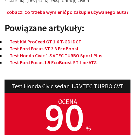
kilkuletnią, „bezpłatną” eksploatację Civica.
Zobacz:
Co trzeba wymienić po zakupie używanego auta?
Powiązane artykuły:
Test KIA ProCeed GT 1.6 T-GDI DCT
Test Ford Focus ST 2.3 EcoBoost
Test Honda Civic 1.5 VTEC TURBO Sport Plus
Test Ford Focus 1.5 EcoBoost ST-line AT8
Test Honda Civic sedan 1.5 VTEC TURBO CVT
90
OCENA
%