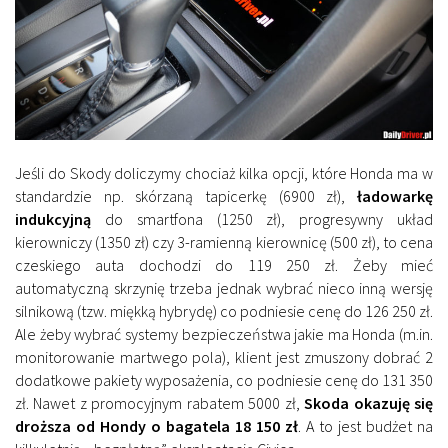
Jeśli do Skody doliczymy chociaż kilka opcji, które Honda ma w
standardzie np. skórzaną tapicerkę (6900 zł),
ładowarkę
indukcyjną
do smartfona (1250 zł), progresywny układ
kierowniczy (1350 zł) czy 3-ramienną kierownicę (500 zł), to cena
czeskiego auta dochodzi do 119 250 zł. Żeby mieć
automatyczną skrzynię trzeba jednak wybrać nieco inną wersję
silnikową (tzw. miękką hybrydę) co podniesie cenę do 126 250 zł.
Ale żeby wybrać systemy bezpieczeństwa jakie ma Honda (m.in.
monitorowanie martwego pola), klient jest zmuszony dobrać 2
dodatkowe pakiety wyposażenia, co podniesie cenę do 131 350
zł. Nawet z promocyjnym rabatem 5000 zł,
Skoda okazuję się
droższa od Hondy o bagatela 18 150 zł
. A to jest budżet na