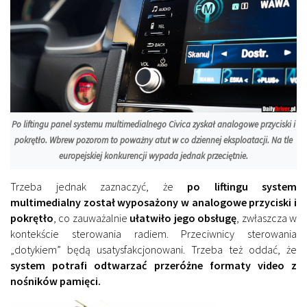
Po liftingu panel systemu multimedialnego Civica zyskał analogowe przyciski i
pokrętło. Wbrew pozorom to poważny atut w co dziennej eksploatacji. Na tle
europejskiej konkurencji wypada jednak przeciętnie.
Trzeba jednak zaznaczyć, że
po liftingu system
multimedialny został wyposażony w analogowe przyciski i
pokrętło
, co zauważalnie
ułatwiło jego obsługę
, zwłaszcza w
kontekście sterowania radiem. Przeciwnicy sterowania
„dotykiem” będą usatysfakcjonowani. Trzeba też oddać, że
system potrafi odtwarzać przeróżne formaty video z
nośników pamięci.