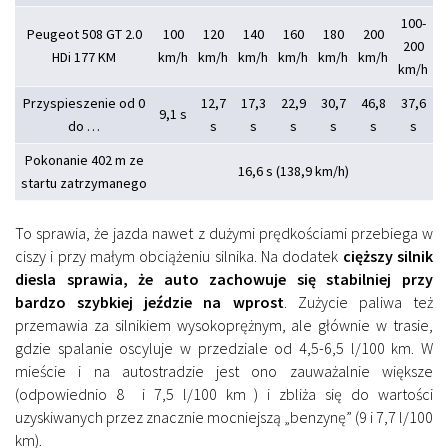
100-
Peugeot 508 GT 2.0
100
120
140
160
180
200
200
HDi 177 KM
km/h
km/h
km/h
km/h
km/h
km/h
km/h
Przyspieszenie od 0
12,7
17,3
22,9
30,7
46,8
37,6
9,1 s
do …
s
s
s
s
s
s
Pokonanie 402 m ze
16,6 s (138,9 km/h)
startu zatrzymanego
To sprawia, że jazda nawet z dużymi prędkościami przebiega w
ciszy i przy małym obciążeniu silnika. Na dodatek
cięższy silnik
diesla sprawia, że auto zachowuje się stabilniej przy
bardzo szybkiej jeździe na wprost
. Zużycie paliwa też
przemawia za silnikiem wysokoprężnym, ale głównie w trasie,
gdzie spalanie oscyluje w przedziale od 4,5-6,5 l/100 km. W
mieście i na autostradzie jest ono zauważalnie większe
(odpowiednio 8 i 7,5 l/100 km ) i zbliża się do wartości
uzyskiwanych przez znacznie mocniejszą „benzynę” (9 i 7,7 l/100
km).