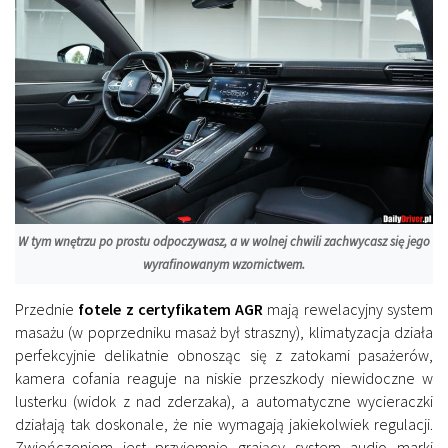
W tym wnętrzu po prostu odpoczywasz, a w wolnej chwili zachwycasz się jego
wyrafinowanym wzornictwem.
Przednie
fotele z certyfikatem AGR
mają rewelacyjny system
masażu (w poprzedniku masaż był straszny), klimatyzacja działa
perfekcyjnie delikatnie obnosząc się z zatokami pasażerów,
kamera cofania reaguje na niskie przeszkody niewidoczne w
lusterku (widok z nad zderzaka), a automatyczne wycieraczki
działają tak doskonale, że nie wymagają jakiekolwiek regulacji.
Zwieńczeniem jest przyjemnie grający system audio marki