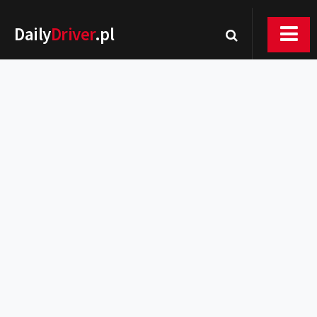
Daily
Driver
.pl
Nowości
Premiery
Rynek
Drogi
Zmiany w prawie
Wydarzenia
MOTORsport
Testy
Porady
Zakup i eksploatacja