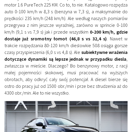
motor 1.6 PureTech 225 KM. Co to, to nie. Katalogowo rozpędza
auto 0-100 km/h w 8,3 s (benzyna w 7,3 s), a maksymalnie do
prędkości 235 km/h (248 km/h). Ale według naszych pomiarów
przegrywa z nim jeszcze wyraźniej, zarówno w sprincie 0-100
km/h (9,1 s vs 7,9 s) jak i przede wszystkim
0-200 km/h, gdzie
dostaje już sromotny łomot (46,8 s vs 32,4 s)
. Nawet w
trakcie rozpędzania 80-120 km/h dieslowkie 508 osiąga gorsze
czasy przyspieszenia (6,0 s vs 4,8 s). Ale
subiektywne wrażenia
dotyczące dynamiki są lepsze jednak w przypadku diesla
,
zwłaszcza w mieście. Dlaczego? Bo benzynowy motor, z racji
małej pojemności skokowej, musi pracować na wyższych
obrotach, aby odkryć cały swój potencjał. A diesel bierze się
ostro do pracy już od 1500 obr./min i prze bez strudzenia aż do
4300 obr./min. Ale to nie wszystko.