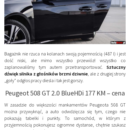
Bagażnik nie rzuca na kolanach swoją pojemnością (487 l) i jest
dość niski, ale mimo wszystko przewiózł wszystko co
zaplanowaliśmy tym autem przetransportować.
Sztuczny
dźwięk silnika z głośników brzmi dziwnie
, ale z drugiej strony
„goły” odgłos pracy diesla i tak jest gorszy.
Peugeot 508 GT 2.0 BlueHDi 177 KM – cena
W zasadzie do większości mankamentów Peugeota 508 GT
można przywyknąć, a auto odwdzięcza się tym, czego nie
pokazują tabelki i punkty. To samochód, w którym z
przyjemnością pokonujesz ogromne dystanse, chętnie szukasz