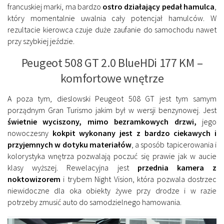
francuskiej marki, ma bardzo
ostro działający pedał hamulca
,
który momentalnie uwalnia cały potencjał hamulców. W
rezultacie kierowca czuje duże zaufanie do samochodu nawet
przy szybkiej jeździe.
Peugeot 508 GT 2.0 BlueHDi 177 KM –
komfortowe wnętrze
A poza tym, dieslowski Peugeot 508 GT jest tym samym
porządnym Gran Turismo jakim był w wersji benzynowej. Jest
świetnie wyciszony, mimo bezramkowych drzwi,
jego
nowoczesny
kokpit wykonany jest z bardzo ciekawych i
przyjemnych w dotyku materiałów
, a sposób tapicerowania i
kolorystyka wnętrza pozwalają poczuć się prawie jak w aucie
klasy wyższej. Rewelacyjna jest
przednia kamera z
noktowizorem
i trybem Night Vision, która pozwala dostrzec
niewidoczne dla oka obiekty żywe przy drodze i w razie
potrzeby zmusić auto do samodzielnego hamowania.