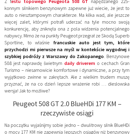
Z t
estu topowego Peugeota 508 GT
napędzanego 225-
konnym silnikiem benzynowym zapewne już wiecie, że jest to
auto o niesztampowym charakterze. Ma kilka wad, ale jeszcze
więcej zalet, którymi potrafi uderzać na tyle mocno swoją
konkurencję, aby zniknęła ona z pola widzenia potencjalnego
nabywcy. Mimo że na punkty Peugeot przegrał ze Skodą Superb
Sportline, to właśnie
francuskie auto jest tym, które
przychodzi mi pierwsze na myśl w kontekście wygodnej i
szybkiej podróży z Warszawy do Zakopanego
. Benzynowe
508 jest naprawdę świetnym
daily driverem
o cechach Gran
Turismo – niesamowicie komfortowe i dynamiczne, a przy tym
wyjątkowo zwinne w zakrętach. Ale z wielkim trudem muszę
przyznać, że na co dzień lepsze wrażenie robi … dieslowska
wersja! Jak to możliwe?
Peugeot 508 GT 2.0 BlueHDi 177 KM –
rzeczywiste osiągi
Na początku wyjaśnijmy sobie jedno – dwulitrowy silnik BlueHDi
o mocy 177 KM nie zapewnia lepszych osiągów niż benzynowy