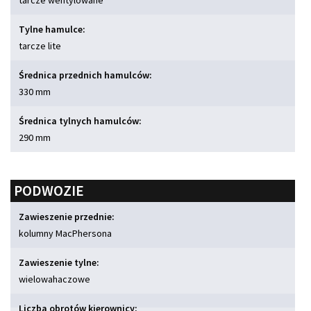
tarcze wentylowane
Tylne hamulce:
tarcze lite
Średnica przednich hamulców:
330 mm
Średnica tylnych hamulców:
290 mm
PODWOZIE
Zawieszenie przednie:
kolumny MacPhersona
Zawieszenie tylne:
wielowahaczowe
Liczba obrotów kierownicy: