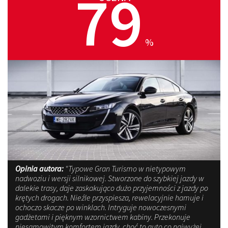
79
%
Opinia autora:
"Typowe Gran Turismo w nietypowym
nadwoziu i wersji silnikowej. Stworzone do szybkiej jazdy w
dalekie trasy, daje zaskakująco dużo przyjemności z jazdy po
krętych drogach. Nieźle przyspiesza, rewelacyjnie hamuje i
ochoczo skacze po winklach. Intryguje nowoczesnymi
gadżetami i pięknym wzornictwem kabiny. Przekonuje
niesamowitym komfortem jazdy, choć to auto co najwyżej