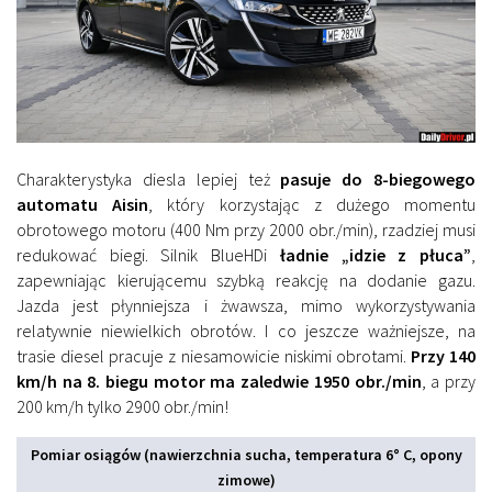
Charakterystyka diesla lepiej też
pasuje do 8-biegowego
automatu Aisin
, który korzystając z dużego momentu
obrotowego motoru (400 Nm przy 2000 obr./min), rzadziej musi
redukować biegi. Silnik BlueHDi
ładnie „idzie z płuca”
,
zapewniając kierującemu szybką reakcję na dodanie gazu.
Jazda jest płynniejsza i żwawsza, mimo wykorzystywania
relatywnie niewielkich obrotów. I co jeszcze ważniejsze, na
trasie diesel pracuje z niesamowicie niskimi obrotami.
Przy 140
km/h na 8. biegu motor ma zaledwie 1950 obr./min
, a przy
200 km/h tylko 2900 obr./min!
Pomiar osiągów (nawierzchnia sucha, temperatura 6° C, opony
zimowe)