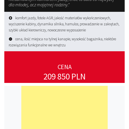
dla młodej, acz majętnej rodziny."
komfort jazdy, fotele AGR, jakość materiałów wykończeniowych,
wyciszenie kabiny, dynamika silnika, hamulce, prowadzenie w zakrętach,
szybki układ kierowniczy, nowoczesne wyposażenie
cena, ilość miejsca na tylnej kanapie, wysokość bagażnika, niektóre
rozwiązania funkcjonalne we wnętrzu
CENA
209 850 PLN