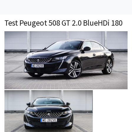
Technika
Prawo
Test Peugeot 508 GT 2.0 BlueHDi 180
Technika jazdy
Oświetlenie
Kalkulatory
Przelicznik mocy
Auto z niemiec
Galerie