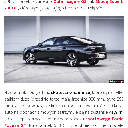
508 GT przebija zarówno
Opla Insignię GSi
jak
Skodę Superb
2.0 TDI
, które wydają się na jego tle po prostu ciężkie.
Na dodatek Peugeot ma
skuteczne hamulce
, które są nie tylko
całkiem duże (przednie tarce mają średnicę 330 mm, tylne 290
mm), ale zapewniają też krótką drogę hamowania. Ze 100 km/h
auto na oponach zimowych zatrzymuje się na dystansie
41,9 m
,
co jest lepszym wynikiem niż w przypadku
sportowego Forda
Focusa ST
. Na dodatek 508 GT, podobnie jak inne modele