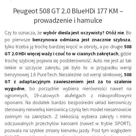
Peugeot 508 GT 2.0 BlueHDi 177 KM –
prowadzenie i hamulce
Czy to oznacza, że
wybór diesla jest oczywisty? Otóż nie
. Bo
po pierwsze
benzynowa odmiana jest znacznie szybsza
,
tylko trzeba ją trochę bardziej kręcić w obroty, a po drugie
508
GT 2.0 HDi więcej waży i czuć to w ciasnych zakrętach
, gdzie
trochę szybciej pojawia się podsterowność. Auto nie jest aż tak
lekkie w szczycie zakrętu, jak było to w przypadku wersji
benzynowej 1.6 PureTech. Niezależnie od wersji silnikowej,
508
GT z adaptacyjnym zawieszeniem jest za to szalenie
wygodne
, bo porządnie wybiera nierówności nawet na
ogromnych, 19-calowych alufelgach z niskoprofilowymi
oponami. Na dodatek bardzo bezpośredni układ kierowniczy
sterowany niewielką kierownicą czynią ten model niesamowicie
zwinnym na zakrętach. Z lekkością wybiera zakręty i mimo
odczuwalnych przechyłów karoserii (nawet w trybie SPORT),
pozwala na szybkie zmiany kierunku jazdy. Pod tym względem