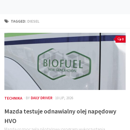
Technika
Prawo
TAGGED:
DIESEL
Technika jazdy
Oświetlenie
0
Kalkulatory
Przelicznik mocy
Auto z niemiec
Galerie
TECHNIKA
· BY
DAILY DRIVER
· 10 LIP, 2026
Mazda testuje odnawialny olej napędowy
HVO
Mazda rozpoczęła pilotażowy program wykorzystania