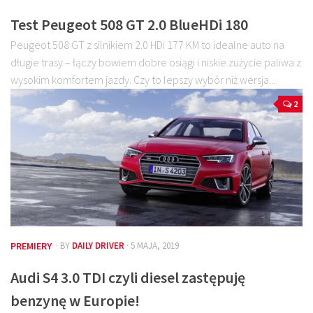
Test Peugeot 508 GT 2.0 BlueHDi 180
Peugeot 508 GT z silnikiem 2.0 HDi 177 KM to idealne auto na
długie trasy – łączy bowiem dobre osiągi i niskie zużycie paliwa z
wysokim komfortem jazdy. Czy to lepszy wybór niż wersja...
2
PREMIERY
· BY
DAILY DRIVER
· 5 MAJA, 2019
Audi S4 3.0 TDI czyli diesel zastępuję
benzynę w Europie!