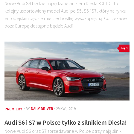
Nowe Audi S4 będzie napędzane sinikiem Diesla 3.0 TDI. To
kolejny usportowiony model Audi po S5, S6 i S7, który na rynku
europejskim będzie mieć jednostkę wysokoprężną. Co ciekawe
poza Europą dostępne będzie Audi...
0
PREMIERY
· BY
DAILY DRIVER
· 29 KWI, 2019
Audi S6 i S7 w Polsce tylko z silnikiem Diesla!
Nowe Audi S6 oraz S7 sprzedawane w Polce otrzymają silniki