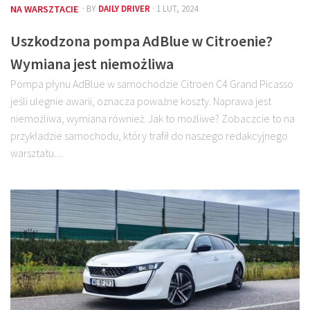
NA WARSZTACIE
· BY
DAILY DRIVER
· 1 LUT, 2024
Uszkodzona pompa AdBlue w Citroenie?
Wymiana jest niemożliwa
Pompa płynu AdBlue w samochodzie Citroen C4 Grand Picasso
jeśli ulegnie awarii, oznacza poważne koszty. Naprawa jest
niemożliwa, wymiana również. Jak to możliwe? Zobaczcie to na
przykładzie samochodu, który trafił do naszego redakcyjnego
warsztatu....