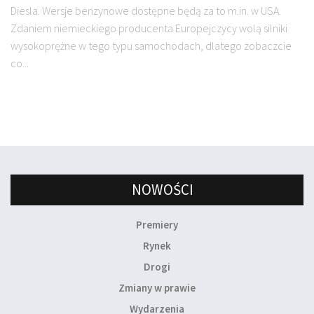
Diesla. Wersje benzynowe dostępne będą za to m.in. w USA.
Zdaniem niemieckiego producenta Europejczycy wolą silniki
wysokoprężne w tego typu samochodach, dlatego zobaczcie
co...
NOWOŚCI
Premiery
Rynek
Drogi
Zmiany w prawie
Wydarzenia