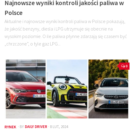
Najnowsze wyniki kontroli jakości paliwa w
Polsce
Aktualne i najnowsze wyniki kontroli paliwa w Polsce pokazują,
że jakość benzyny, diesla i LPG utrzymuje się obecnie na
wysokim poziomie. O ile paliwa płynne zdarzają się czasem być
„chrzczone”, o tyle gaz LPG...
0
RYNEK
· BY
DAILY DRIVER
· 8 LUT, 2024