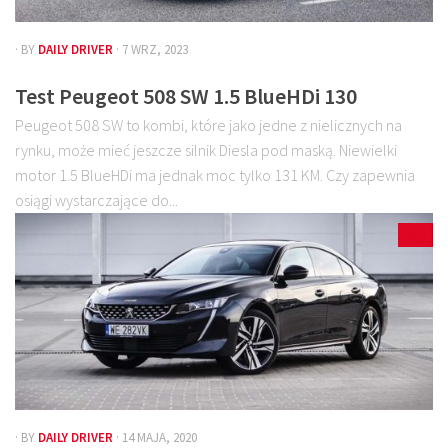
· BY
DAILY DRIVER
· 7 WRZ, 2023
Test Peugeot 508 SW 1.5 BlueHDi 130
Peugeot 508 SW to kombi, które jako jedne z nielicznych na
rynku, może mieć jeszcze silnik Diesla pod maską. Niewielki
motor 1.5 BlueHDi ma jednak moc tylko 131 KM. Czy zapewnia
osiągi wystarczające do...
2
· BY
DAILY DRIVER
· 14 MAJA, 2020