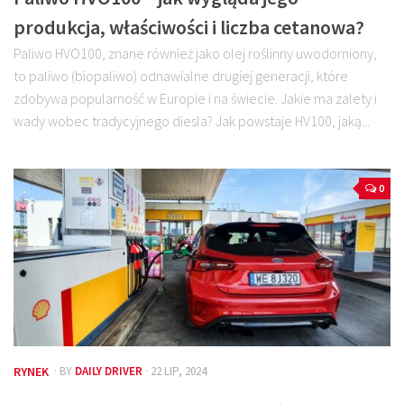
produkcja, właściwości i liczba cetanowa?
Paliwo HVO100, znane również jako olej roślinny uwodorniony,
to paliwo (biopaliwo) odnawialne drugiej generacji, które
zdobywa popularność w Europie i na świecie. Jakie ma zalety i
wady wobec tradycyjnego diesla? Jak powstaje HV100, jaką...
0
RYNEK
· BY
DAILY DRIVER
· 22 LIP, 2024