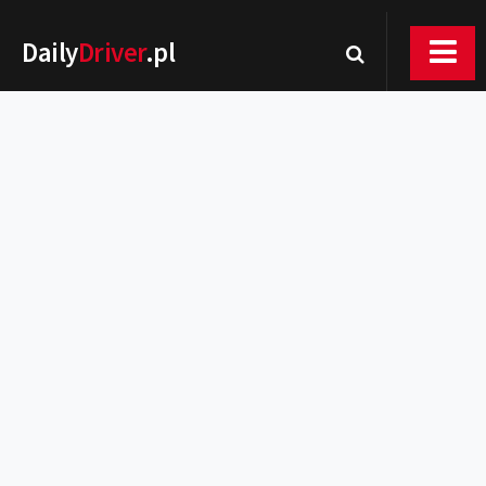
Daily
Driver
.pl
Nowości
Premiery
Rynek
Drogi
Zmiany w prawie
Wydarzenia
MOTORsport
Testy
Porady
Zakup i eksploatacja