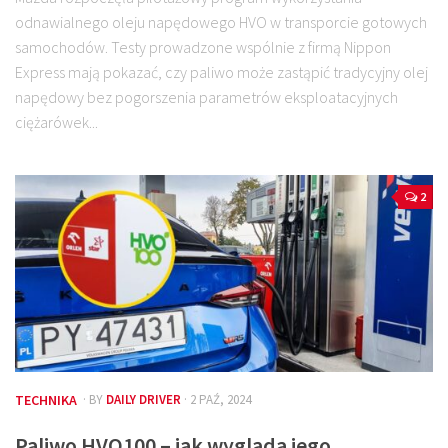
odnawialnego oleju napędowego HVO w transporcie gotowych
samochodów. Testy prowadzone wspólnie z firmą Nippon
Express mają pokazać, czy paliwo może zastąpić tradycyjny olej
napędowy bez pogorszenia parametrów eksploatacyjnych
ciężarówek...
2
TECHNIKA
· BY
DAILY DRIVER
· 2 PAŹ, 2024
Paliwo HVO100 – jak wygląda jego