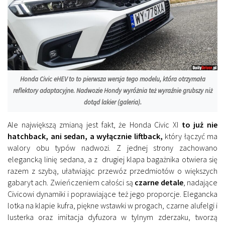
Honda Civic eHEV to to pierwsza wersja tego modelu, która otrzymała
reflektory adaptacyjne. Nadwozie Hondy wyróżnia też wyraźnie grubszy niż
dotąd lakier (galeria).
Ale największą zmianą jest fakt, że Honda Civic XI
to już nie
hatchback, ani sedan, a wyłącznie liftback,
który łączyć ma
walory obu typów nadwozi. Z jednej strony zachowano
elegancką linię sedana, a z drugiej klapa bagażnika otwiera się
razem z szybą, ułatwiając przewóz przedmiotów o większych
gabaryt ach. Zwieńczeniem całości są
czarne detale
, nadające
Civicowi dynamiki i poprawiające też jego proporcje. Elegancka
lotka na klapie kufra, piękne wstawki w progach, czarne alufelgi i
lusterka oraz imitacja dyfuzora w tylnym zderzaku, tworzą