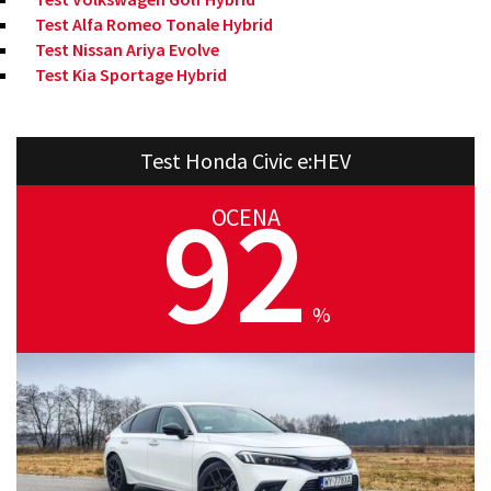
Test Alfa Romeo Tonale Hybrid
Test Nissan Ariya Evolve
Test Kia Sportage Hybrid
Test Honda Civic e:HEV
92
OCENA
%