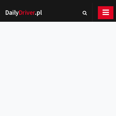
Daily
Driver
.pl
Nowości
Premiery
Rynek
Drogi
Zmiany w prawie
Wydarzenia
MOTORsport
Testy
Porady
Zakup i eksploatacja