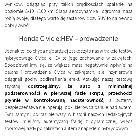
wyników, osiągając przy takich prędkościach spalanie na
poziomie 8-10 l/100 km. Słaba aerodynamika i ogromna masa
robią swoje, dlatego warto się zastanowić czy SUV to na pewno
dobry wybór.
Honda Civic e:HEV – prowadzenie
Jednak to, co chyba najbardziej zaskoczyło nas w trakcie testów
hybrydowego Civica e:HEV to jego zachowanie w zakrętach.
Spodziewaliśmy się, że większa masa negatywnie wpłynie na
balans i prowadzenia Civica w zakrętach, ale inżynierowie
osiągnęli godny podkreślenia efekt. Atakując naszą testową
szykanę
dostrzegliśmy, że auto z minimalnej
podsterowności w pierwszej fazie skrętu, przechodzi
płynnie w kontrolowaną nadsterowność
, a systemy
bezpieczeństwa nie ingerują, póki kierowca panuje nad autem.
Tym samym, po raz pierwszy w historii naszych redakcyjnych
testów, mieliśmy autentyczną frajdę z dynamicznej, wręcz
sportowej jazdy po zakrętach autem z napędem hybrydowym.