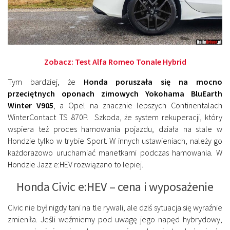
Zobacz:
Test Alfa Romeo Tonale Hybrid
Tym bardziej, że
Honda poruszała się na mocno
przeciętnych oponach zimowych Yokohama BluEarth
Winter V905
, a Opel na znacznie lepszych Continentalach
WinterContact TS 870P. Szkoda, że system rekuperacji, który
wspiera też proces hamowania pojazdu, działa na stale w
Hondzie tylko w trybie Sport. W innych ustawieniach, należy go
każdorazowo uruchamiać manetkami podczas hamowania. W
Hondzie Jazz e:HEV rozwiązano to lepiej.
Honda Civic e:HEV – cena i wyposażenie
Civic nie był nigdy tani na tle rywali, ale dziś sytuacja się wyraźnie
zmieniła. Jeśli weźmiemy pod uwagę jego napęd hybrydowy,