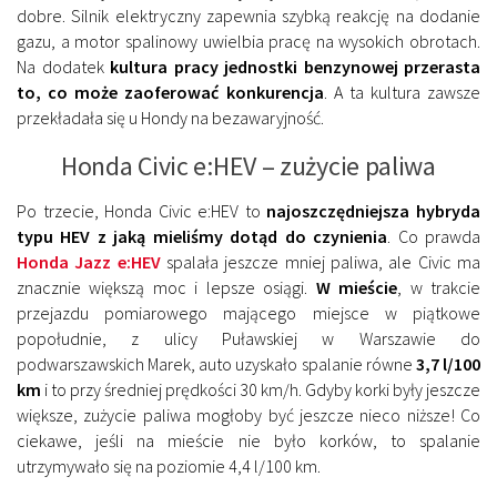
dobre. Silnik elektryczny zapewnia szybką reakcję na dodanie
gazu, a motor spalinowy uwielbia pracę na wysokich obrotach.
Na dodatek
kultura pracy jednostki benzynowej przerasta
to, co może zaoferować konkurencja
. A ta kultura zawsze
przekładała się u Hondy na bezawaryjność.
Honda Civic e:HEV – zużycie paliwa
Po trzecie, Honda Civic e:HEV to
najoszczędniejsza hybryda
typu HEV z jaką mieliśmy dotąd do czynienia
. Co prawda
Honda Jazz e:HEV
spalała jeszcze mniej paliwa, ale Civic ma
znacznie większą moc i lepsze osiągi.
W mieście
, w trakcie
przejazdu pomiarowego mającego miejsce w piątkowe
popołudnie, z ulicy Puławskiej w Warszawie do
podwarszawskich Marek, auto uzyskało spalanie równe
3,7 l/100
km
i to przy średniej prędkości 30 km/h. Gdyby korki były jeszcze
większe, zużycie paliwa mogłoby być jeszcze nieco niższe! Co
ciekawe, jeśli na mieście nie było korków, to spalanie
utrzymywało się na poziomie 4,4 l/100 km.