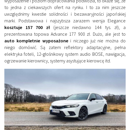
wyposażenie i poziom dopracowania podwozia, to okaże się, że
to jedna z ciekawszych ofert na rynku. I to za nim jeszcze
uwzględnimy kwestie solidności i bezawaryjności japońskiej
marki. Podstawowa i najszybsza zarazem wersja Elegance
kosztuje 157 700 zł
(jeszcze niedawno 144 tys. zł), a
prezentowana topowa Advance 177 900 zł. Dużo, ale jest to
auto kompletnie wyposażone
i niczego już nie można do
niego domówić. Są zatem reflektory adaptacyjne, pełna
elektryka foteli, 12-głośnikowy system audio BOSE, nawigacja,
ogrzewanie kierownicy, systemy asystujące kierowcę itd.