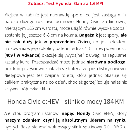
Zobacz:
Test Hyundai Elantra 1.6 MPI
Miejsca w kabinie jest naprawdę sporo, co jest zasługą m.in.
bardzo dużego rozstawu osi nowej Hondy Civic. Za kierowcą
mierzącym 185 cm wzrostu, może usiąść równie wysoka osoba i
zostanie jej jeszcze 6-8 cm na kolana.
Bagażnik
jest spory,
ale
nie tak duży jak w poprzednim Civicu
, co jest efektem
ulokowania w jego okolicy baterii. Jednak 415 litrów pojemności
(
409 l w Advance
) okazuje się „wydajne” z uwagi na regularne
kształty kufra. Przeszkadzać może jednak
nierówna podłoga
,
pod którą częściowo znalazła się bateria zespołu hybrydowego.
Nietypowa jest też zwijana roleta, która jednak okazuje się
całkiem praktyczna na co dzień, chociaż gorzej izoluje hałas niż
sztywna półeczka z filcu.
Honda Civic e:HEV – silnik o mocy 184 KM
Ale clou programu stanowi
napęd Hondy
Civic eHEV, który
naszym zdaniem czyni ją absolutnym liderem
na rynku
hybryd. Bazę stanowi wolnossący silnik spalinowy 2.0 i-MMD o