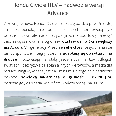
Honda Civic e:HEV – nadwozie wersji
Advance
Z zewnątrz nowa Honda Civic zmieniła się bardzo poważnie. Jej
linia złagodniała, nie budzi już takich kontrowersji jak
poprzedniczka, ale nadal przyciąga wzrok sportową „kreską”.
Jest niska, szeroka i ma ogromny
rozstaw osi, o 6 cm większy
niż Accord VII
generacji. Przednie
reflektory
, przypominające
lampy sportowej Integry, obecnie
adaptują się do sytuacji na
drodze
i pozwalają na stałą jazdę nocą na tzw. „długich
światłach” bez ryzyka oślepiania innych kierowców, a maska dla
redukcji wagi wykonana jest z aluminium. Do tego całe nadwozie
pokryto
powłoką lakierniczą o grubości 110-120 µm
,
podczas gdy dziś nadal wiele firm „kończy pracę” na 90 µm.