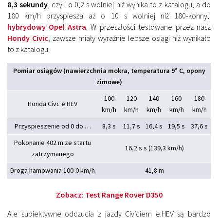
8,3 sekundy
, czyli o 0,2 s wolniej niż wynika to z katalogu, a do
180 km/h przyspiesza aż o 10 s wolniej niż 180-konny,
hybrydowy Opel Astra
. W przeszłości testowane przez nasz
Hondy Civic
, zawsze miały wyraźnie lepsze osiągi niż wynikało
to z katalogu.
Pomiar osiągów (nawierzchnia mokra, temperatura 9° C, opony
zimowe)
100
120
140
160
180
Honda Civc e:HEV
km/h
km/h
km/h
km/h
km/h
Przyspieszenie od 0 do …
8,3 s
11,7 s
16,4 s
19,5 s
37,6 s
Pokonanie 402 m ze startu
16,2 s s (139,3 km/h)
zatrzymanego
Droga hamowania 100-0 km/h
41,8 m
Zobacz:
Test Range Rover D350
Ale subiektywne odczucia z jazdy Civiciem e:HEV są bardzo