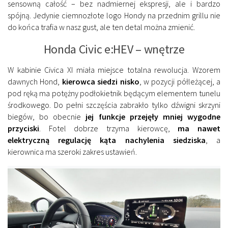
sensowną całość – bez nadmiernej ekspresji, ale i bardzo
spójną. Jedynie ciemnozłote logo Hondy na przednim grillu nie
do końca trafia w nasz gust, ale ten detal można zmienić.
Honda Civic e:HEV – wnętrze
W kabinie Civica XI miała miejsce totalna rewolucja. Wzorem
dawnych Hond,
kierowca siedzi nisko
, w pozycji półleżącej, a
pod ręką ma potężny podłokietnik będącym elementem tunelu
środkowego. Do pełni szczęścia zabrakło tylko dźwigni skrzyni
biegów, bo obecnie
jej funkcje przejęły mniej wygodne
przyciski
. Fotel dobrze trzyma kierowcę,
ma nawet
elektryczną regulację kąta nachylenia siedziska
, a
kierownica ma szeroki zakres ustawień.