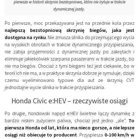
pierwsza w historii skrzynia bezstopniowa, która nie irytuje w trakcie
dynamicznej jazdy.
Po pierwsze, moc przekazywana jest na przednie koła przez
najlepszą bezstopniową skrzynię biegów, jaka jest
dostępna na rynku
. Nie zmusza silnika do przejmującego wycia
na wysokich obrotach w trakcie dynamicznego przyspieszania,
nie zabija przyjemności z dynamicznej jazdy po zakrętach i
eliminuje jakiekolwiek szarpania pasażerami w trakcie jazdy, bo
nie ma biegów. Chociaż z tymi biegami też jest ciekawie, bo w
teorii ich nie ma, a w praktyce skrzynia dobrze je symuluje, dzięki
czemu wyeliminowano typowe dla aut ze skrzynią CVT
jednostajne wycie silnika w trakcie przyspieszania.
Honda Civic e:HEV – rzeczywiste osiągi
Po drugie, hondowski napęd e:HEV świetnie łączy dynamikę z
bardzo niskim zużyciem paliwa, chociaż jest jedno „ale”.
To
pierwsza Honda od lat, która ma nieco gorsze, a nie lepsze
osiągi niż obiecuje to producent
. Przyspiesza
0-100 km/h w