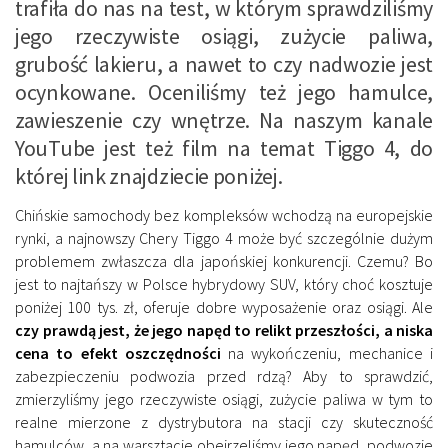
trafiła do nas na test, w którym sprawdziliśmy
jego rzeczywiste osiągi, zużycie paliwa,
grubość lakieru, a nawet to czy nadwozie jest
ocynkowane. Oceniliśmy też jego hamulce,
zawieszenie czy wnętrze. Na naszym kanale
YouTube jest też film na temat Tiggo 4, do
której link znajdziecie poniżej.
Chińskie samochody bez kompleksów wchodzą na europejskie
rynki, a najnowszy Chery Tiggo 4 może być szczególnie dużym
problemem zwłaszcza dla japońskiej konkurencji. Czemu? Bo
jest to najtańszy w Polsce hybrydowy SUV, który choć kosztuje
poniżej 100 tys. zł, oferuje dobre wyposażenie oraz osiągi. Ale
czy prawdą jest, że jego napęd to relikt przeszłości, a niska
cena to efekt oszczędności
na wykończeniu, mechanice i
zabezpieczeniu podwozia przed rdzą? Aby to sprawdzić,
zmierzyliśmy jego rzeczywiste osiągi, zużycie paliwa w tym to
realne mierzone z dystrybutora na stacji czy skuteczność
hamulców, a na warsztacie obejrzeliśmy jego napęd, podwozie