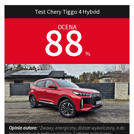
Test Chery Tiggo 4 Hybrid
88
OCENA
%
Opinia autora:
"Żwawy, energiczny, dobrze wykończony, a do
tego bardzo oszczędny w mieście. Całkiem przestronny,