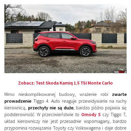
Zobacz:
Test Skoda Kamiq 1.5 TSI Monte Carlo
Mimo nieskomplikowanej budowy, wrażenie robi
zwarte
prowadzenie
Tiggo 4. Auto reaguje przewidywanie na ruchy
kierownicą,
przechyły nie są duże
, bardzo późno pojawia się
podsterowność. W przeciwieństwie to
Omody 5
czy Tiggo 7,
układ kierowniczy nie jest przesadnie wspomagany, bardzo
przypomina rozwiązania Toyoty czy Volkswagena i daje dobre