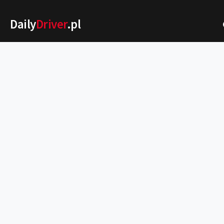
Daily
Driver
.pl
Nowości
Premiery
Rynek
Drogi
Zmiany w prawie
Wydarzenia
MOTORsport
Testy
Porady
Zakup i eksploatacja