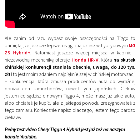
Ale zanim od razu wydasz swoje oszczędności na Tiggo to
pamiętaj, że jeszcze lepsze osiągi znajdziesz w hybrydowym
MG
ZS Hybrid+
. Natomiast jeszcze więcej miejsca w kabinie i
niezawodną mechanikę oferuje
Honda HR-V
, która
na skutek
chińskiej konkurencji staniała obecnie, uwaga, do 120 tys.
zł!
I to jest moim zdaniem najpiękniejszej w chińskiej motoryzacji
– konkurencja, która zmusza producentów auta do wyraźnej
obniżki cen samochodów, nawet tych japońskich. Ciekaw
jestem co sądzisz o nowym Tiggo 4, może masz już takie auto,
albo chciałeś je kupić, ale z jakiegoś powodu zrezygnowałeś z
tego zamiaru. Koniecznie napisz dlaczego, jestem tego bardzo
ciekawy.
Pełny test video Chery Tiggo 4 Hybrid jest już też na naszym
kanale YouTube.