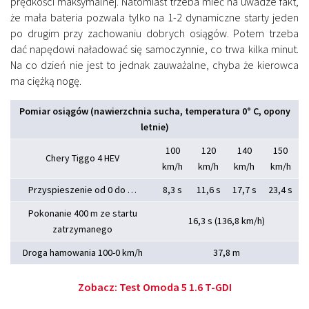
prędkości maksymalnej. Natomiast trzeba mieć na uwadze fakt,
że mała bateria pozwala tylko na 1-2 dynamiczne starty jeden
po drugim przy zachowaniu dobrych osiągów. Potem trzeba
dać napędowi naładować się samoczynnie, co trwa kilka minut.
Na co dzień nie jest to jednak zauważalne, chyba że kierowca
ma ciężką nogę.
Pomiar osiągów (nawierzchnia sucha, temperatura 0° C, opony
letnie)
100
120
140
150
Chery Tiggo 4 HEV
km/h
km/h
km/h
km/h
Przyspieszenie od 0 do …
8,3 s
11,6 s
17,7 s
23,4 s
Pokonanie 400 m ze startu
16,3 s (136,8 km/h)
zatrzymanego
Droga hamowania 100-0 km/h
37,8 m
Zobacz:
Test Omoda 5 1.6 T-GDI