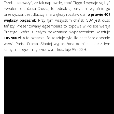
Trzeba zauważyć, że tak naprawdę, choć Tiggo 4 wydaje się być
rywalem dla Yarisa Crossa, to jednak gabarytami, wyraźnie go
przewyższa. Jest dłuższy, ma większy rozstaw osi i
o prawie 40 l
większy bagażnik
. Przy tym wszystkim chiński SUV jest dużo
tańszy. Prezentowany egzemplarz to topowa w Polsce wersja
Prestige, która z całym pokazanym wyposażeniem kosztuje
105 900 zł
. A to oznacza, że kosztuje tyle, ile najtańsza obecnie
wersja Yarisa Crossa. Słabiej wyposażona odmiana, ale z tym
samym napędem hybrydowym, kosztuje 95 900 zł.