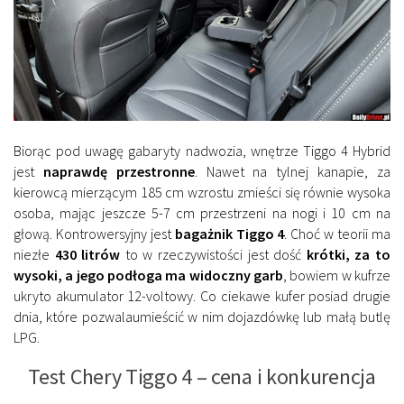
Biorąc pod uwagę gabaryty nadwozia, wnętrze Tiggo 4 Hybrid
jest
naprawdę przestronne
. Nawet na tylnej kanapie, za
kierowcą mierzącym 185 cm wzrostu zmieści się równie wysoka
osoba, mając jeszcze 5-7 cm przestrzeni na nogi i 10 cm na
głową. Kontrowersyjny jest
bagażnik Tiggo 4
. Choć w teorii ma
niezłe
430 litrów
to w rzeczywistości jest dość
krótki, za to
wysoki, a jego podłoga ma widoczny garb
, bowiem w kufrze
ukryto akumulator 12-voltowy. Co ciekawe kufer posiad drugie
dnia, które pozwalaumieścić w nim dojazdówkę lub małą butlę
LPG.
Test Chery Tiggo 4 – cena i konkurencja