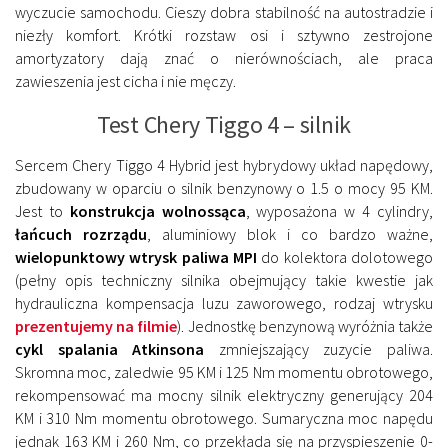
wyczucie samochodu. Cieszy dobra stabilność na autostradzie i
niezły komfort. Krótki rozstaw osi i sztywno zestrojone
amortyzatory dają znać o nierównościach, ale praca
zawieszenia jest cicha i nie męczy.
Test Chery Tiggo 4 – silnik
Sercem Chery Tiggo 4 Hybrid jest hybrydowy układ napędowy,
zbudowany w oparciu o silnik benzynowy o 1.5 o mocy 95 KM.
Jest to
konstrukcja wolnossąca
, wyposażona w 4 cylindry,
łańcuch rozrządu
, aluminiowy blok i co bardzo ważne,
wielopunktowy wtrysk paliwa MPI
do kolektora dolotowego
(pełny opis techniczny silnika obejmujący takie kwestie jak
hydrauliczna kompensacja luzu zaworowego, rodzaj wtrysku
prezentujemy na filmie
). Jednostkę benzynową wyróżnia także
cykl spalania Atkinsona
zmniejszający zuzycie paliwa.
Skromna moc, zaledwie 95 KM i 125 Nm momentu obrotowego,
rekompensować ma mocny silnik elektryczny generujący 204
KM i 310 Nm momentu obrotowego. Sumaryczna moc napędu
jednak 163 KM i 260 Nm, co przekłada się na przyspieszenie 0-