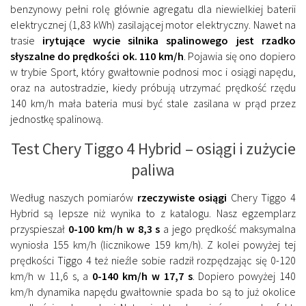
benzynowy pełni rolę głównie agregatu dla niewielkiej baterii
elektrycznej (1,83 kWh) zasilającej motor elektryczny. Nawet na
trasie
irytujące wycie silnika spalinowego jest rzadko
słyszalne do prędkości ok. 110 km/h
. Pojawia się ono dopiero
w trybie Sport, który gwałtownie podnosi moc i osiągi napędu,
oraz na autostradzie, kiedy próbują utrzymać prędkość rzędu
140 km/h mała bateria musi być stale zasilana w prąd przez
jednostkę spalinową.
Test Chery Tiggo 4 Hybrid – osiągi i zużycie
paliwa
Według naszych pomiarów
rzeczywiste osiągi
Chery Tiggo 4
Hybrid są lepsze niż wynika to z katalogu. Nasz egzemplarz
przyspieszał
0-100 km/h w 8,3 s
a jego prędkość maksymalna
wyniosła 155 km/h (licznikowe 159 km/h). Z kolei powyżej tej
prędkości Tiggo 4 też nieźle sobie radził rozpędzając się 0-120
km/h w 11,6 s, a
0-140 km/h w 17,7 s
. Dopiero powyżej 140
km/h dynamika napędu gwałtownie spada bo są to już okolice