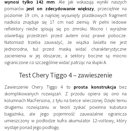
wynosi tylko 142 mm
. Ale jak wskazują wyniki naszych
pomiarów
jest on zdecydowanie większy
, przeciętnie na
poziomie 19 cm, a najniżej wysunięty plastikowych fragment
nadkola znajduje się 17 cm nad ziemią. W pełni ledowe
reflektory nieźle spisują się po zmroku. Mocno i wyraźnie
oświetlają przestrzeń przed autem oraz prawe pobocze.
Natomiast trzeba zauważyć, że wiązka światła nie jest
jednorodna, tuż przed maską widać charakterystyczne
zacienienia w jej obszarze, a sektory boczne są mocno
ograniczone co szczególnie widać patrząc na słupki A.
Test Chery Tiggo 4 – zawieszenie
Zawieszenie Chery Tiggo 4 to
prosta konstrukcja
bez
skomplikowanych rozwiązań. Z przodu opiera się ono na
kolumnach MacFersona, z tyłu na belce wleczonej. Dzięki temu
drugiemu rozwiązaniu w teorii zyskać powinna kubatura
bagażnika, ale jego pojemność zauważalnie ogranicza
umieszczony w podłodze kufra akumulator 12-voltowy, który
wystaje ponad jego podłogę.