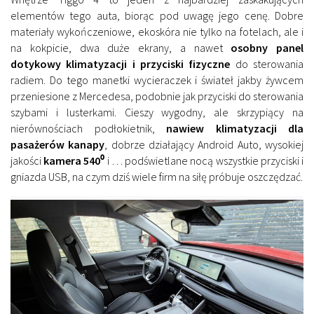
elementów tego auta, biorąc pod uwagę jego cenę. Dobre
materiały wykończeniowe, ekoskóra nie tylko na fotelach, ale i
na kokpicie, dwa duże ekrany, a nawet
osobny panel
dotykowy klimatyzacji i przyciski fizyczne
do sterowania
radiem. Do tego manetki wycieraczek i świateł jakby żywcem
przeniesione z Mercedesa, podobnie jak przyciski do sterowania
szybami i lusterkami. Cieszy wygodny, ale skrzypiący na
nierównościach podłokietnik,
nawiew klimatyzacji dla
pasażerów kanapy
, dobrze działający Android Auto, wysokiej
jakości
kamera 540⁰
i … podświetlane nocą wszystkie przyciski i
gniazda USB, na czym dziś wiele firm na siłę próbuje oszczędzać.