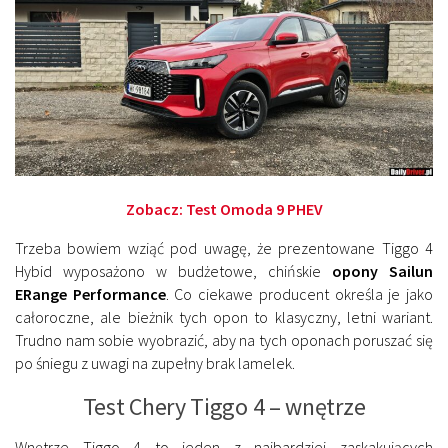
Zobacz:
Test Omoda 9 PHEV
Trzeba bowiem wziąć pod uwagę, że prezentowane Tiggo 4
Hybid wyposażono w budżetowe, chińskie
opony Sailun
ERange Performance
. Co ciekawe producent określa je jako
całoroczne, ale bieżnik tych opon to klasyczny, letni wariant.
Trudno nam sobie wyobrazić, aby na tych oponach poruszać się
po śniegu z uwagi na zupełny brak lamelek.
Test Chery Tiggo 4 – wnętrze
Wnętrze Tiggo 4 to jeden z najbardziej zaskakujących