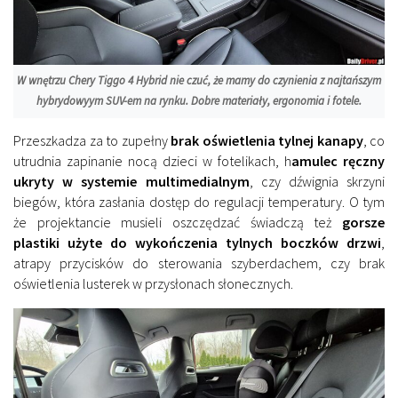
W wnętrzu Chery Tiggo 4 Hybrid nie czuć, że mamy do czynienia z najtańszym
hybrydowyym SUV-em na rynku. Dobre materiały, ergonomia i fotele.
Przeszkadza za to zupełny
brak oświetlenia tylnej kanapy
, co
utrudnia zapinanie nocą dzieci w fotelikach, h
amulec ręczny
ukryty w systemie multimedialnym
, czy dźwignia skrzyni
biegów, która zasłania dostęp do regulacji temperatury. O tym
że projektancie musieli oszczędzać świadczą też
gorsze
plastiki użyte do wykończenia tylnych boczków drzwi
,
atrapy przycisków do sterowania szyberdachem, czy brak
oświetlenia lusterek w przysłonach słonecznych.