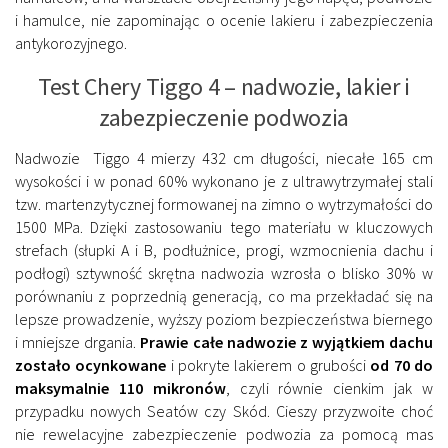
i hamulce, nie zapominając o ocenie lakieru i zabezpieczenia
antykorozyjnego.
Test Chery Tiggo 4 – nadwozie, lakier i
zabezpieczenie podwozia
Nadwozie Tiggo 4 mierzy 432 cm długości, niecałe 165 cm
wysokości i w ponad 60% wykonano je z ultrawytrzymałej stali
tzw. martenzytycznej formowanej na zimno o wytrzymałości do
1500 MPa. Dzięki zastosowaniu tego materiału w kluczowych
strefach (słupki A i B, podłużnice, progi, wzmocnienia dachu i
podłogi) sztywność skrętna nadwozia wzrosła o blisko 30% w
porównaniu z poprzednią generacją, co ma przekładać się na
lepsze prowadzenie, wyższy poziom bezpieczeństwa biernego
i mniejsze drgania.
Prawie całe nadwozie z wyjątkiem dachu
zostało ocynkowane
i pokryte lakierem o grubości
od 70 do
maksymalnie 110 mikronów
, czyli równie cienkim jak w
przypadku nowych Seatów czy Skód. Cieszy przyzwoite choć
nie rewelacyjne zabezpieczenie podwozia za pomocą mas