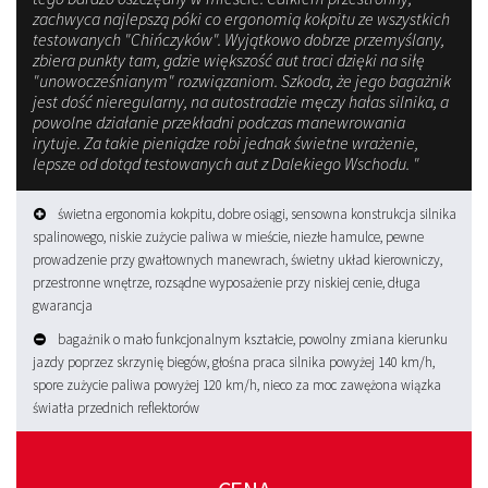
zachwyca najlepszą póki co ergonomią kokpitu ze wszystkich
testowanych "Chińczyków". Wyjątkowo dobrze przemyślany,
zbiera punkty tam, gdzie większość aut traci dzięki na siłę
"unowocześnianym" rozwiązaniom. Szkoda, że jego bagażnik
jest dość nieregularny, na autostradzie męczy hałas silnika, a
powolne działanie przekładni podczas manewrowania
irytuje. Za takie pieniądze robi jednak świetne wrażenie,
lepsze od dotąd testowanych aut z Dalekiego Wschodu. "
świetna ergonomia kokpitu, dobre osiągi, sensowna konstrukcja silnika
spalinowego, niskie zużycie paliwa w mieście, niezłe hamulce, pewne
prowadzenie przy gwałtownych manewrach, świetny układ kierowniczy,
przestronne wnętrze, rozsądne wyposażenie przy niskiej cenie, długa
gwarancja
bagażnik o mało funkcjonalnym kształcie, powolny zmiana kierunku
jazdy poprzez skrzynię biegów, głośna praca silnika powyżej 140 km/h,
spore zużycie paliwa powyżej 120 km/h, nieco za moc zawężona wiązka
światła przednich reflektorów