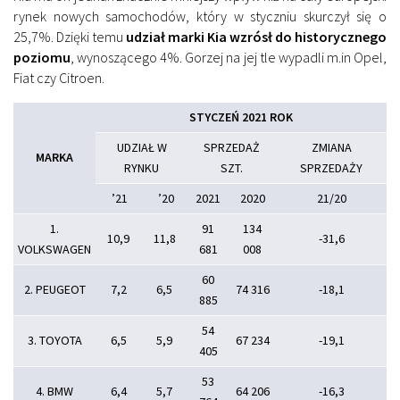
rynek nowych samochodów, który w styczniu skurczył się o
25,7%. Dzięki temu
udział marki Kia wzrósł do historycznego
poziomu
, wynoszącego 4%. Gorzej na jej tle wypadli m.in Opel,
Fiat czy Citroen.
STYCZEŃ 2021 ROK
UDZIAŁ W
SPRZEDAŻ
ZMIANA
MARKA
RYNKU
SZT.
SPRZEDAŻY
’21
’20
2021
2020
21/20
1.
91
134
10,9
11,8
-31,6
VOLKSWAGEN
681
008
60
2. PEUGEOT
7,2
6,5
74 316
-18,1
885
54
3. TOYOTA
6,5
5,9
67 234
-19,1
405
53
4. BMW
6,4
5,7
64 206
-16,3