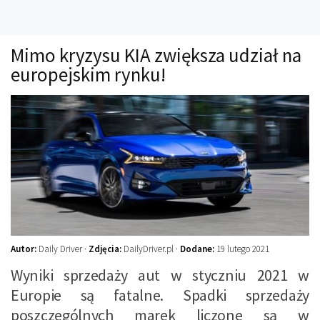
Technika
Prawo
Mimo kryzysu KIA zwiększa udział na
Technika jazdy
europejskim rynku!
Oświetlenie
Kalkulatory
Przelicznik mocy
Auto z niemiec
Galerie
Autor:
Daily Driver ·
Zdjęcia:
DailyDriver.pl ·
Dodane:
19 lutego 2021
Wyniki sprzedaży aut w styczniu 2021 w
Europie są fatalne. Spadki sprzedaży
poszczególnych marek liczone są w