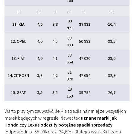
764
…
…
…
…
…
…
33
11. KIA
4,0
3,3
37 931
-10,4
971
33
12. OPEL
4,0
4,5
50 993
-33,5
893
33
13. FIAT
4,0
4,1
47 020
-28,6
554
31
14. CITROEN
3,8
4,2
47 654
-32,9
970
29
15. SEAT
3,5
3,5
39 794
-26,7
153
Warto przy tym zauważyć, że Kia straciła najmniej ze wszystkich
marek będących w regresie. Nawet tak
uznane marki jak
Honda czy Lexus odczuły potężne spadki sprzedaży
(odpowiednio -55,9% oraz -34,6%). Dlatego wynik Kii trzeba