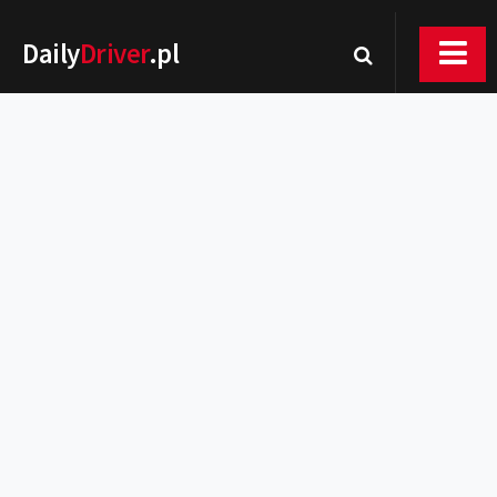
Daily
Driver
.pl
Nowości
Premiery
Rynek
Drogi
Zmiany w prawie
Wydarzenia
MOTORsport
Testy
Porady
Zakup i eksploatacja