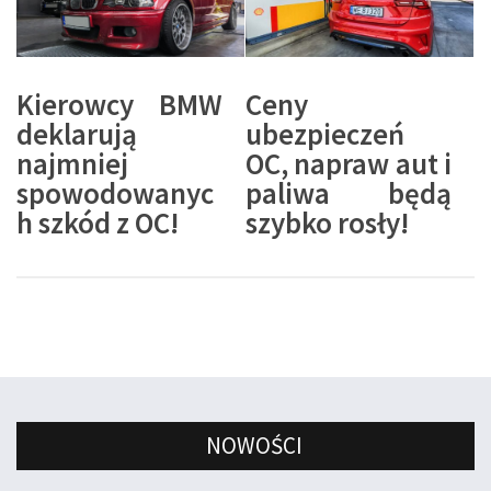
Kierowcy BMW
Ceny
deklarują
ubezpieczeń
najmniej
OC, napraw aut i
spowodowanyc
paliwa będą
h szkód z OC!
szybko rosły!
NOWOŚCI