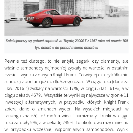
Kolekcjonerzy są gotowi zapłacić za Toyotę 2000GT z 1967 roku od prawie 700
tys. dolarów do ponad miliona dolarów!
Pewnie też dlatego, to nie antyki, zegarki czy diamenty, ale
właśnie samochody najmocniej zyskały na wartości w ostatnim
czasie – wynika z danych Knight Frank. Co więcej cztery kółka nie
schodzą z podium już od dłuższego czasu. W ciągu roku (dane za
I kw. 2016 r.) zyskały na wartości 17%, w ciągu 5 lat 161%, a w
ciągu dekady 467%. Wszystkie te wyniki są najwyższe w gronie 11
inwestycji alternatywnych, w przypadku których Knight Frank
zbiera dane o zmianach wycen. Na wysokich miejscach w
rankingu znaleźć też można wina i numizmaty. Trunki w ciągu
roku zarobiły 9%, a w dekadę 245%. To około dwa razy mniej niż
w przypadku wcześniej wspomnianych samochodów. Wyniki