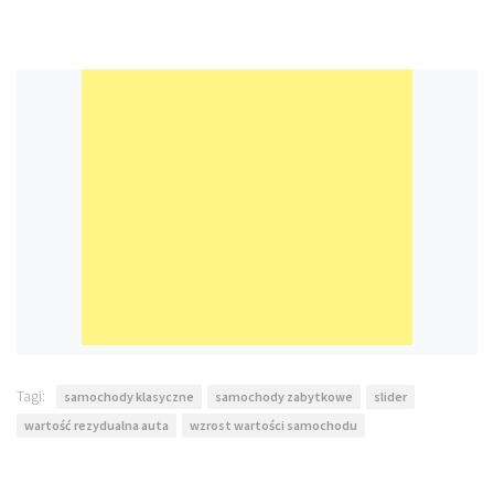
Tagi:
samochody klasyczne
samochody zabytkowe
slider
wartość rezydualna auta
wzrost wartości samochodu