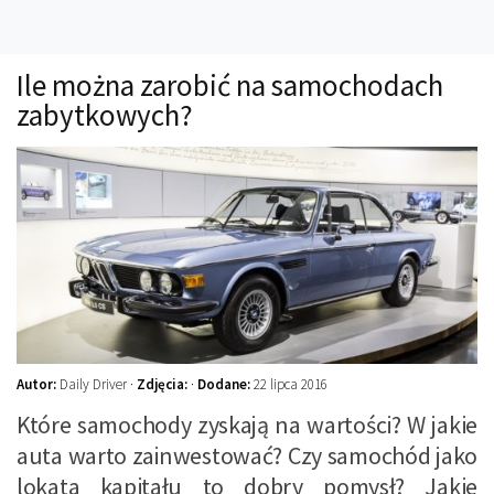
Technika
Prawo
Ile można zarobić na samochodach
Technika jazdy
zabytkowych?
Oświetlenie
Kalkulatory
Przelicznik mocy
Auto z niemiec
Galerie
Autor:
Daily Driver ·
Zdjęcia:
·
Dodane:
22 lipca 2016
Które samochody zyskają na wartości? W jakie
auta warto zainwestować? Czy samochód jako
lokata kapitału to dobry pomysł? Jakie