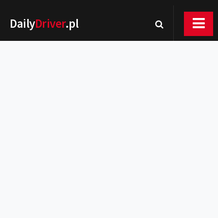
Daily
Driver
.pl
Nowości
Premiery
Rynek
Drogi
Zmiany w prawie
Wydarzenia
MOTORsport
Testy
Porady
Zakup i eksploatacja