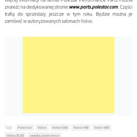
znaleźć na dedykowanej stronie
www.parts.polestar.com
. Części
trafią do sprzedaży jeszcze w tym roku. Będzie można je
zamówić w autoryzowanych salonach Volvo.
Tagi:
Polestar
Volvo
Volvo S60
Volvo V40
Volvo V60
Volvo XC60
zwiększanie mocy