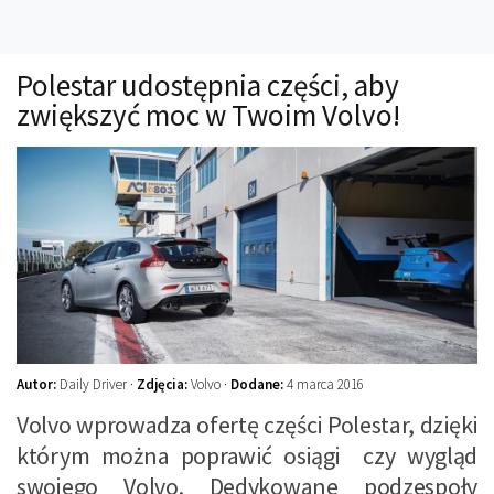
Technika
Prawo
Polestar udostępnia części, aby
Technika jazdy
zwiększyć moc w Twoim Volvo!
Oświetlenie
Kalkulatory
Przelicznik mocy
Auto z niemiec
Galerie
Autor:
Daily Driver ·
Zdjęcia:
Volvo ·
Dodane:
4 marca 2016
Volvo wprowadza ofertę części Polestar, dzięki
którym można poprawić osiągi czy wygląd
swojego Volvo. Dedykowane podzespoły