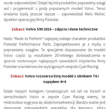
na nie odpowiedzieć. Dzięki tej linii produktów poprawimy osiągi
aut i przyjemność z jazdy popularnych modeli Volvo. Teraz
wrażenia będą jeszcze lepsze
– zapowiedział Niels Möller,
dyrektor operacyjny firmy Polestar.
Zobacz:
Volvo S90 2016 – zdjęcia i dane techniczne
Hasło ”Made to Perform” najlepiej oddaje charakter produktów
Polestar Performance Parts. Zaprojektowano je z myślą o
poprawianiu osiągów. Te specjalnie dopasowane do modeli
Volvo części są rezultatem 20-letniego doświadczenia w
sporcie motorowym najlepszych szwedzkich inżynierów firmy
Polestar oraz kierowców wyścigowych zespołu Cyan Racing.
Zobacz:
Volvo rozszerza listę modeli z silnikiem T6 i
napędem 4×4
Dzięki naszym kolegom rywalizującym od lat na torach w
samochodach Volvo w zepole Cyan Racing wiemy, że
mistrzostwa wygrywa się dzięki konsekwencji. Bardzo ważne jest
stworzenie odpowiednich warunków dla kierowcy, który