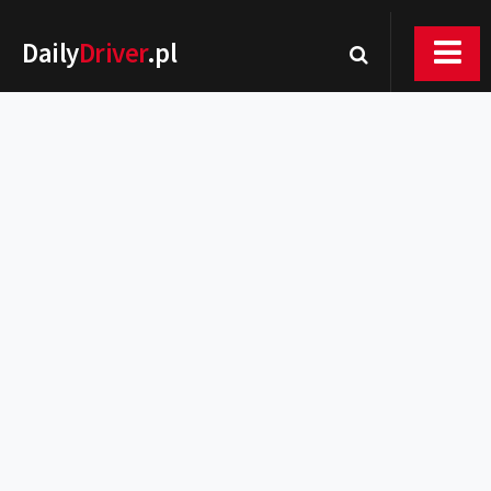
Daily
Driver
.pl
Nowości
Premiery
Rynek
Drogi
Zmiany w prawie
Wydarzenia
MOTORsport
Testy
Porady
Zakup i eksploatacja