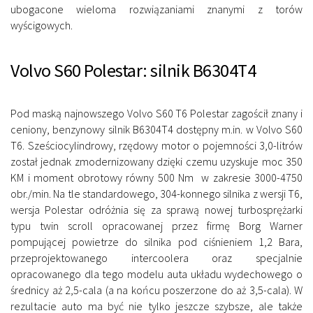
ubogacone wieloma rozwiązaniami znanymi z torów
wyścigowych.
Volvo S60 Polestar: silnik B6304T4
Pod maską najnowszego Volvo S60 T6 Polestar zagościł znany i
ceniony, benzynowy silnik B6304T4 dostępny m.in. w Volvo S60
T6. Sześciocylindrowy, rzędowy motor o pojemności 3,0-litrów
został jednak zmodernizowany dzięki czemu uzyskuje moc 350
KM i moment obrotowy równy 500 Nm w zakresie 3000-4750
obr./min. Na tle standardowego, 304-konnego silnika z wersji T6,
wersja Polestar odróżnia się za sprawą nowej turbosprężarki
typu twin scroll opracowanej przez firmę Borg Warner
pompującej powietrze do silnika pod ciśnieniem 1,2 Bara,
przeprojektowanego intercoolera oraz specjalnie
opracowanego dla tego modelu auta układu wydechowego o
średnicy aż 2,5-cala (a na końcu poszerzone do aż 3,5-cala). W
rezultacie auto ma być nie tylko jeszcze szybsze, ale także