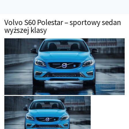
Technika
Prawo
Volvo S60 Polestar – sportowy sedan
Technika jazdy
wyższej klasy
Oświetlenie
Kalkulatory
Przelicznik mocy
Auto z niemiec
Galerie