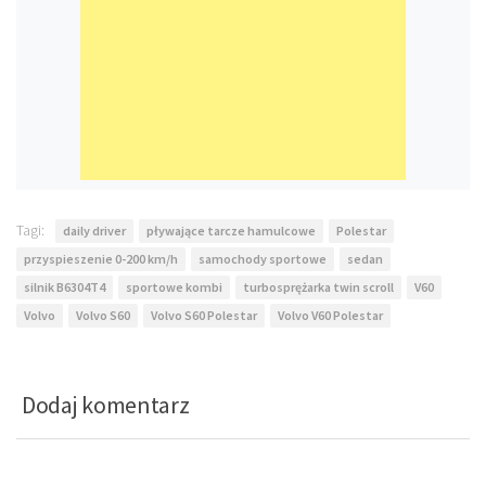
Tagi:
daily driver
pływające tarcze hamulcowe
Polestar
przyspieszenie 0-200 km/h
samochody sportowe
sedan
silnik B6304T4
sportowe kombi
turbosprężarka twin scroll
V60
Volvo
Volvo S60
Volvo S60 Polestar
Volvo V60 Polestar
Dodaj komentarz