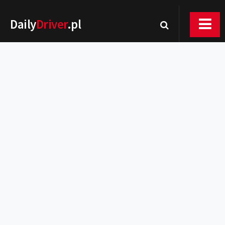
Daily
Driver
.pl
Nowości
Premiery
Rynek
Drogi
Zmiany w prawie
Wydarzenia
MOTORsport
Testy
Porady
Zakup i eksploatacja