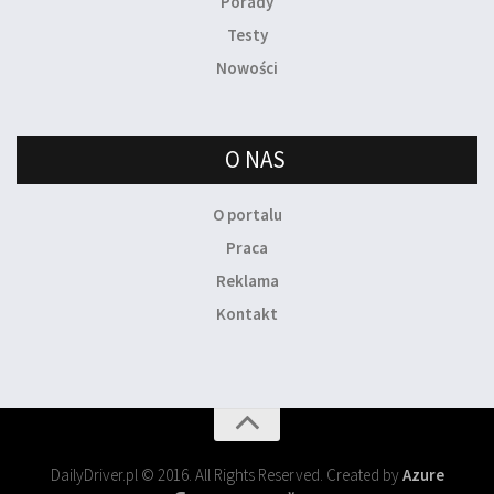
Porady
Testy
Nowości
O NAS
O portalu
Praca
Reklama
Kontakt
DailyDriver.pl © 2016. All Rights Reserved. Created by
Azure