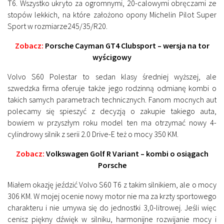
T6. Wszystko ukryto za ogromnymi, 20-calowymi obręczami ze
stopów lekkich, na które założono opony Michelin Pilot Super
Sport w rozmiarze245/35/R20.
Zobacz:
Porsche Cayman GT4 Clubsport – wersja na tor
wyścigowy
Volvo S60 Polestar to sedan klasy średniej wyższej, ale
szwedzka firma oferuje także jego rodzinną odmianę kombi o
takich samych parametrach technicznych. Fanom mocnych aut
polecamy się spieszyć z decyzją o zakupie takiego auta,
bowiem w przyszłym roku model ten ma otrzymać nowy 4-
cylindrowy silnik z serii 2.0 Drive-E też o mocy 350 KM.
Zobacz:
Volkswagen Golf R Variant – kombi o osiągach
Porsche
Miałem okazję jeździć Volvo S60 T6 z takim silnikiem, ale o mocy
306 KM. W mojej ocenie nowy motor nie ma za krzty sportowego
charakteru i nie umywa się do jednostki 3,0-litrowej. Jeśli więc
cenisz piękny dźwięk w silniku, harmonijne rozwijanie mocy i