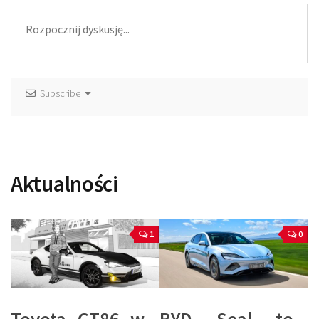
Subscribe
Aktualności
1
0
Toyota GT86 w
BYD Seal to