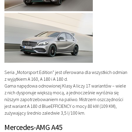
Seria „Motorsport Edition” jest oferowana dla wszystkich odmian
z wyjątkiem A 160, A 180 i A 180 d.
Gama napędowa odnowionej Klasy A liczy 17 wariantów – wiele
z nich dysponuje większą mocą, a jednocześnie wyróżnia się
niższym zapotrzebowaniem na paliwo. Mistrzem oszczędności
jest wariant A 180 d BlueEFFICIENCY o mocy 80 kW (109 KM),
zużywający średnio zaledwie 3,5 l/100 km.
Mercedes-AMG A45