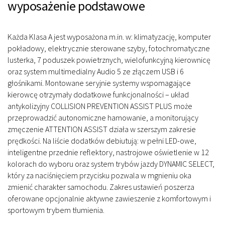
wyposażenie podstawowe
Każda Klasa A jest wyposażona m.in. w: klimatyzację, komputer
pokładowy, elektrycznie sterowane szyby, fotochromatyczne
lusterka, 7 poduszek powietrznych, wielofunkcyjną kierownicę
oraz system multimedialny Audio 5 ze złączem USB i 6
głośnikami. Montowane seryjnie systemy wspomagające
kierowcę otrzymały dodatkowe funkcjonalności – układ
antykolizyjny COLLISION PREVENTION ASSIST PLUS może
przeprowadzić autonomiczne hamowanie, a monitorujący
zmęczenie ATTENTION ASSIST działa w szerszym zakresie
prędkości. Na liście dodatków debiutują: w pełni LED-owe,
inteligentne przednie reflektory, nastrojowe oświetlenie w 12
kolorach do wyboru oraz system trybów jazdy DYNAMIC SELECT,
który za naciśnięciem przycisku pozwala w mgnieniu oka
zmienić charakter samochodu. Zakres ustawień poszerza
oferowane opcjonalnie aktywne zawieszenie z komfortowym i
sportowym trybem tłumienia.