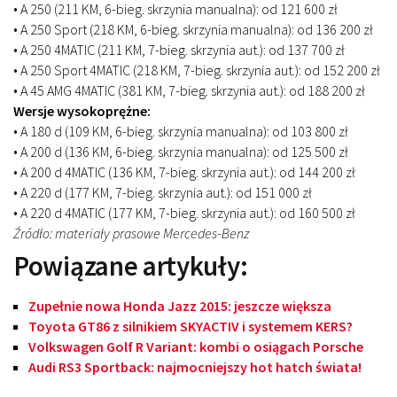
• A 250 (211 KM, 6-bieg. skrzynia manualna): od 121 600 zł
• A 250 Sport (218 KM, 6-bieg. skrzynia manualna): od 136 200 zł
• A 250 4MATIC (211 KM, 7-bieg. skrzynia aut.): od 137 700 zł
• A 250 Sport 4MATIC (218 KM, 7-bieg. skrzynia aut.): od 152 200 zł
• A 45 AMG 4MATIC (381 KM, 7-bieg. skrzynia aut.): od 188 200 zł
Wersje wysokoprężne:
• A 180 d (109 KM, 6-bieg. skrzynia manualna): od 103 800 zł
• A 200 d (136 KM, 6-bieg. skrzynia manualna): od 125 500 zł
• A 200 d 4MATIC (136 KM, 7-bieg. skrzynia aut.): od 144 200 zł
• A 220 d (177 KM, 7-bieg. skrzynia aut.): od 151 000 zł
• A 220 d 4MATIC (177 KM, 7-bieg. skrzynia aut.): od 160 500 zł
Źródło: materiały prasowe Mercedes-Benz
Powiązane artykuły:
Zupełnie nowa Honda Jazz 2015: jeszcze większa
Toyota GT86 z silnikiem SKYACTIV i systemem KERS?
Volkswagen Golf R Variant: kombi o osiągach Porsche
Audi RS3 Sportback: najmocniejszy hot hatch świata!