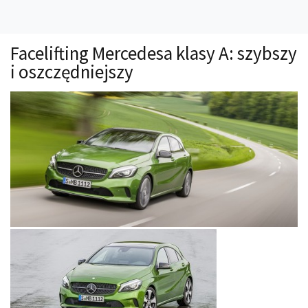
Technika
Prawo
Facelifting Mercedesa klasy A: szybszy
Technika jazdy
i oszczędniejszy
Oświetlenie
Kalkulatory
Przelicznik mocy
Auto z niemiec
Galerie