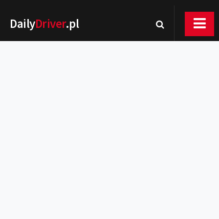
Daily
Driver
.pl
Nowości
Premiery
Rynek
Drogi
Zmiany w prawie
Wydarzenia
MOTORsport
Testy
Porady
Zakup i eksploatacja