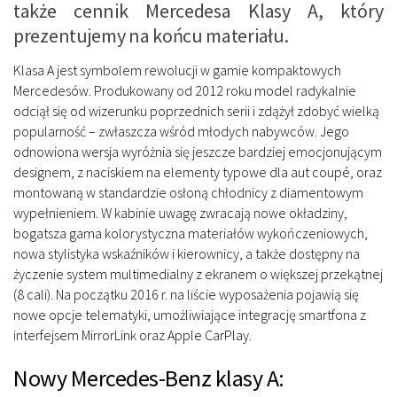
także cennik Mercedesa Klasy A, który
prezentujemy na końcu materiału.
Klasa A jest symbolem rewolucji w gamie kompaktowych
Mercedesów. Produkowany od 2012 roku model radykalnie
odciął się od wizerunku poprzednich serii i zdążył zdobyć wielką
popularność – zwłaszcza wśród młodych nabywców. Jego
odnowiona wersja wyróżnia się jeszcze bardziej emocjonującym
designem, z naciskiem na elementy typowe dla aut coupé, oraz
montowaną w standardzie osłoną chłodnicy z diamentowym
wypełnieniem. W kabinie uwagę zwracają nowe okładziny,
bogatsza gama kolorystyczna materiałów wykończeniowych,
nowa stylistyka wskaźników i kierownicy, a także dostępny na
życzenie system multimedialny z ekranem o większej przekątnej
(8 cali). Na początku 2016 r. na liście wyposażenia pojawią się
nowe opcje telematyki, umożliwiające integrację smartfona z
interfejsem MirrorLink oraz Apple CarPlay.
Nowy Mercedes-Benz klasy A: