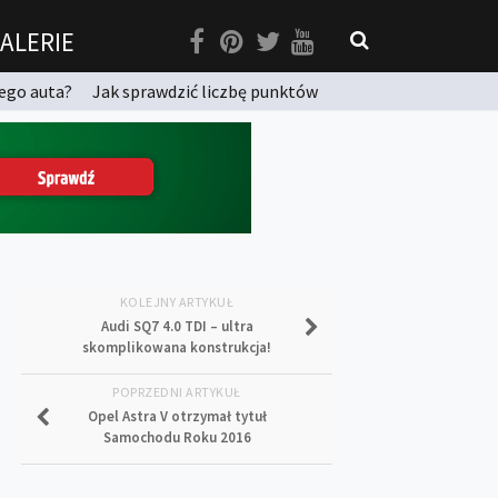
ALERIE
ego auta?
Jak sprawdzić liczbę punktów
KOLEJNY ARTYKUŁ
Audi SQ7 4.0 TDI – ultra
skomplikowana konstrukcja!
POPRZEDNI ARTYKUŁ
Opel Astra V otrzymał tytuł
Samochodu Roku 2016