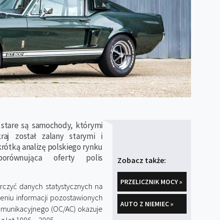
 stare są samochody, którymi
aj został zalany starymi i
rótką analizę polskiego rynku
orównująca oferty polis
Zobacz także:
PRZELICZNIK MOCY »
czyć danych statystycznych na
niu informacji pozostawionych
AUTO Z NIEMIEC »
omunikacyjnego (OC/AC) okazuje