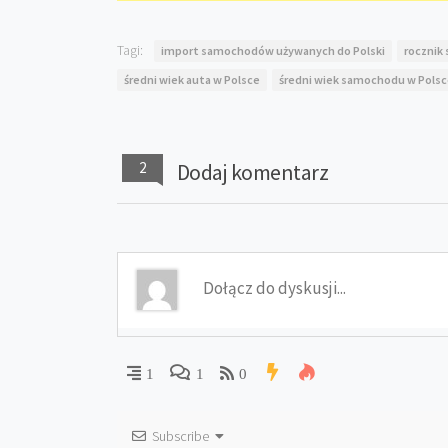
Tagi:
import samochodów używanych do Polski
rocznik
średni wiek auta w Polsce
średni wiek samochodu w Pols
2
Dodaj komentarz
1
1
0
Subscribe