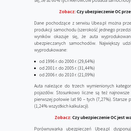
się, że aż 60% tych kierowców posiada samochody z
Zobacz:
Czy ubezpieczenie OC prz
Dane pochodzące z serwisu Ubea.pl można prze
produkcji samochodu (szerokość jednego przedzia
wyników okazuje się, że auta wyprodukowan
ubezpieczanych samochodów. Największy udz
wyprodukowane:
od 1996 r. do 2000 r. (29,64%)
od 2001 r. do 2005 r. (31,44%)
od 2006 r. do 2010 r. (21,09%)
Auta należące do trzech wymienionych kategori
pojazdów. Stosunkowo liczne są też najnowsz
pierwszej połowie lat 90 – tych (7,27%). Starsze 
(1,24% wszystkich kalkulacji).
Zobacz:
Czy ubezpieczenie OC jest wa
Porównywarka ubezpieczeń Ubea.pl dysponuje