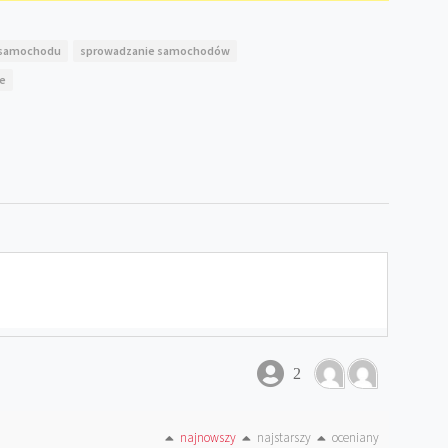
 samochodu
sprowadzanie samochodów
ce
2
najnowszy
najstarszy
oceniany