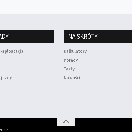
ADY
NA SKRÓTY
eksploatacja
Kalkulatory
a
Porady
Testy
 jazdy
Nowości
zure