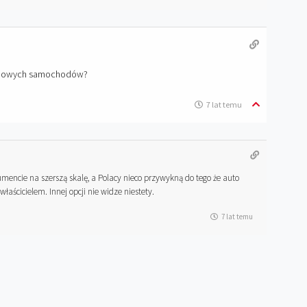
% nowych samochodów?
7 lat temu
mencie na szerszą skalę, a Polacy nieco przywykną do tego że auto
łaścicielem. Innej opcji nie widze niestety.
7 lat temu