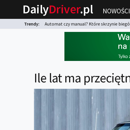
Daily
Driver
.pl
NOWOŚCI
Trendy:
Automat czy manual? Które skrzynie biegów
karnych?
Ile lat ma przecięt