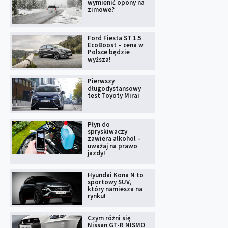
wymienić opony na
zimowe?
Ford Fiesta ST 1.5
EcoBoost – cena w
Polsce będzie
wyższa!
Pierwszy
długodystansowy
test Toyoty Mirai
Płyn do
spryskiwaczy
zawiera alkohol –
uważaj na prawo
jazdy!
Hyundai Kona N to
sportowy SUV,
który namiesza na
rynku!
Czym różni się
Nissan GT-R NISMO