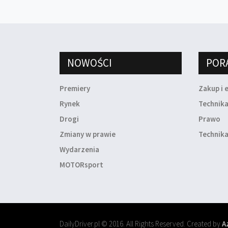
NOWOŚCI
POR
Premiery
Zakup i 
Rynek
Technik
Drogi
Prawo
Zmiany w prawie
Technika
Wydarzenia
MOTORsport
DailyDriver.pl © 2016. All Rights Reserved. Created by
A