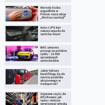
Wzrosła liczba
wypadków w
Polsce: rusza akcja
„Mistrzu zwolnij!”
Auta z LPG bez
zakazu wjazdu do
centrów miast
BAIC umacnia
pozycję na polskim
rynku – 10 000
sprzedanych
samochodów
Jakie faktury
kwalifikują się do
zwrotu podatku
akcyzowego w
transporcie?
Używane części do
Alfy Romeo: jak
tanio i dobrze
serwisować włoską