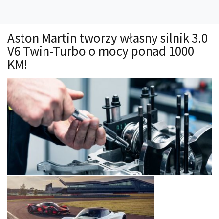
Technika
Prawo
Aston Martin tworzy własny silnik 3.0
Technika jazdy
V6 Twin-Turbo o mocy ponad 1000
Oświetlenie
KM!
Kalkulatory
Przelicznik mocy
Auto z niemiec
Galerie