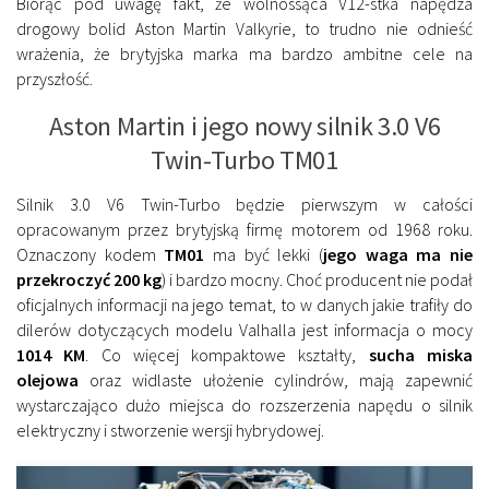
Biorąc pod uwagę fakt, że wolnossąca V12-stka napędza
drogowy bolid Aston Martin Valkyrie, to trudno nie odnieść
wrażenia, że brytyjska marka ma bardzo ambitne cele na
przyszłość.
Aston Martin i jego nowy silnik 3.0 V6
Twin-Turbo TM01
Silnik 3.0 V6 Twin-Turbo będzie pierwszym w całości
opracowanym przez brytyjską firmę motorem od 1968 roku.
Oznaczony kodem
TM01
ma być lekki (
jego waga ma nie
przekroczyć 200 kg
) i bardzo mocny. Choć producent nie podał
oficjalnych informacji na jego temat, to w danych jakie trafiły do
dilerów dotyczących modelu Valhalla jest informacja o mocy
1014 KM
. Co więcej kompaktowe kształty,
sucha miska
olejowa
oraz widlaste ułożenie cylindrów, mają zapewnić
wystarczająco dużo miejsca do rozszerzenia napędu o silnik
elektryczny i stworzenie wersji hybrydowej.