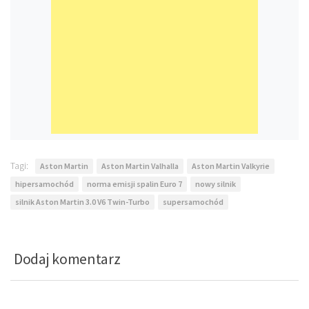
Tagi:
Aston Martin
Aston Martin Valhalla
Aston Martin Valkyrie
hipersamochód
norma emisji spalin Euro 7
nowy silnik
silnik Aston Martin 3.0 V6 Twin-Turbo
supersamochód
Dodaj komentarz