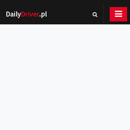
Daily
Driver
.pl
Nowości
Premiery
Rynek
Drogi
Zmiany w prawie
Wydarzenia
MOTORsport
Testy
Porady
Zakup i eksploatacja