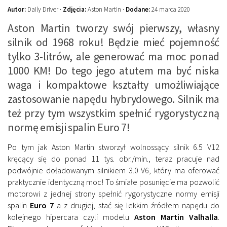
Autor:
Daily Driver ·
Zdjęcia:
Aston Martin ·
Dodane:
24 marca 2020
Aston Martin tworzy swój pierwszy, własny
silnik od 1968 roku! Będzie mieć pojemność
tylko 3-litrów, ale generować ma moc ponad
1000 KM! Do tego jego atutem ma być niska
waga i kompaktowe kształty umożliwiające
zastosowanie napędu hybrydowego. Silnik ma
też przy tym wszystkim spełnić rygorystyczną
normę emisji spalin Euro 7!
Po tym jak Aston Martin stworzył wolnossący silnik 6.5 V12
kręcący się do ponad 11 tys. obr./min., teraz pracuje nad
podwójnie doładowanym silnikiem 3.0 V6, który ma oferować
praktycznie identyczną moc! To śmiałe posunięcie ma pozwolić
motorowi z jednej strony spełnić rygorystyczne normy emisji
spalin
Euro 7
a z drugiej, stać się lekkim źródłem napędu do
kolejnego hipercara czyli modelu
Aston Martin Valhalla
.