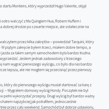
o startu Monteiro, który wyprzedził Hugo Valente, objął
ei ostro walczyć z Ma Quingiem Hua, Robem Huffem i
 dobrej drodze po czwarte miejsce, ale ostatecznie na
alczyłem przez kilka zakrętów – powiedział Tarquini, który
i. – W piątym zakręcie byłem trzeci, miałem dobre tempo, a
le jazda za takim samym samochodem była bardzo trudna.
o wyprzedzić. Jestem jednak zadowolony z trzeciego
ię nam wygrać pierwszego wyścigu, co było dla nas bardzo
zcze lepsza, ale nie mogłem się przecisnąć przez pierwszy
, który do pierwszego wyścigu musiał startować za karę z
ozycji. – Wygrałem domowy wyścig Hondy. Początek nie był
i w pełni wykorzystać przepisy. Drugi wyścig był bardzo ważny
echałem najszybciej jak potrafiłem, jednocześnie
ietnie przez cały weekend. Samochód był dobrze ustawiony,