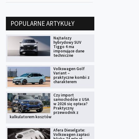
POPULARNE ARTYKUŁY
Najtańszy
hybrydowy SUV
Tiggo 4 ma
imponujące dane
techniczne
Volkswagen Golf
Variant –
praktyczne kombi z
charakterem
Czy import
samochodów z USA
w 2026 się opłaca?
Praktyczny
przewodnik z
kalkulatorem kosztów
Afera Dieselgate:
Volkswagen zapłaci
blisko 74 mln zł