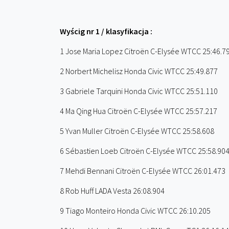
Wyścig nr 1 / klasyfikacja :
1 Jose Maria Lopez Citroën C-Elysée WTCC 25:46.7
2 Norbert Michelisz Honda Civic WTCC 25:49.877
3 Gabriele Tarquini Honda Civic WTCC 25:51.110
4 Ma Qing Hua Citroën C-Elysée WTCC 25:57.217
5 Yvan Muller Citroën C-Elysée WTCC 25:58.608
6 Sébastien Loeb Citroën C-Elysée WTCC 25:58.90
7 Mehdi Bennani Citroën C-Elysée WTCC 26:01.473
8 Rob Huff LADA Vesta 26:08.904
9 Tiago Monteiro Honda Civic WTCC 26:10.205