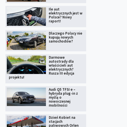
Ile aut
elektrycznych jest w
Polsce? Nowy
raport!
Dlaczego Polacy nie
kupują nowych
samochodów?
Darmowe
autostrady dla
właścicieli aut
elektrycznych?
Rusza III edycja
projektu!
Audi Q5 TFSI e –
hybryda plug-in z
myślą o
nowoczesnej
mobilności
Dzień Kobiet na
stacjach
paliwowych Orlen