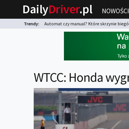
Daily
Driver
.pl
NOWOŚCI
Trendy:
Automat czy manual? Które skrzynie biegów
karnych?
WTCC: Honda wygr