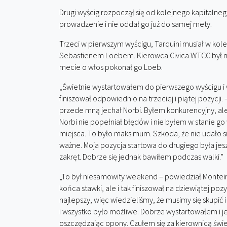
Drugi wyścig rozpoczął się od kolejnego kapitalneg
prowadzenie i nie oddał go już do samej mety.
Trzeci w pierwszym wyścigu, Tarquini musiał w kol
Sebastienem Loebem. Kierowca Civica WTCC był na
mecie o włos pokonał go Loeb.
„Świetnie wystartowałem do pierwszego wyścigu i w
finiszował odpowiednio na trzeciej i piątej pozycj
przede mną jechał Norbi. Byłem konkurencyjny, a
Norbi nie popełniał błędów i nie byłem w stanie g
miejsca. To było maksimum. Szkoda, że nie udało s
ważne. Moja pozycja startowa do drugiego była jes
zakręt. Dobrze się jednak bawiłem podczas walki.”
„To był niesamowity weekend – powiedział Monteiro
końca stawki, ale i tak finiszował na dziewiątej p
najlepszy, więc wiedzieliśmy, że musimy się skupić 
i wszystko było możliwe. Dobrze wystartowałem i j
oszczędzając opony. Czułem się za kierownicą św