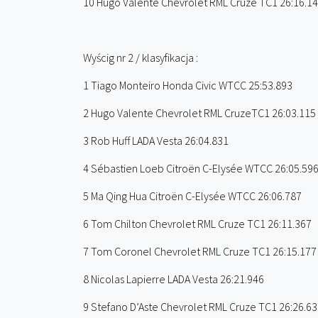
10 Hugo Valente Chevrolet RML Cruze TC1 26:16.1
Wyścig nr 2 / klasyfikacja :
1 Tiago Monteiro Honda Civic WTCC 25:53.893
2 Hugo Valente Chevrolet RML CruzeTC1 26:03.115
3 Rob Huff LADA Vesta 26:04.831
4 Sébastien Loeb Citroën C-Elysée WTCC 26:05.59
5 Ma Qing Hua Citroën C-Elysée WTCC 26:06.787
6 Tom Chilton Chevrolet RML Cruze TC1 26:11.367
7 Tom Coronel Chevrolet RML Cruze TC1 26:15.177
8 Nicolas Lapierre LADA Vesta 26:21.946
9 Stefano D’Aste Chevrolet RML Cruze TC1 26:26.6