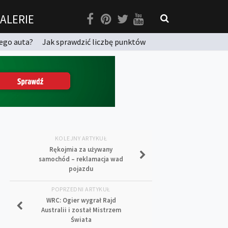
ALERIE
ego auta?
Jak sprawdzić liczbę punktów
KOLEJNY ARTYKUŁ
Rękojmia za używany
samochód – reklamacja wad
pojazdu
POPRZEDNI ARTYKUŁ
WRC: Ogier wygrał Rajd
Australii i został Mistrzem
Świata