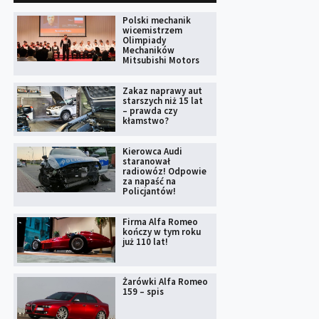
Polski mechanik
wicemistrzem
Olimpiady
Mechaników
Mitsubishi Motors
Zakaz naprawy aut
starszych niż 15 lat
– prawda czy
kłamstwo?
Kierowca Audi
staranował
radiowóz! Odpowie
za napaść na
Policjantów!
Firma Alfa Romeo
kończy w tym roku
już 110 lat!
Żarówki Alfa Romeo
159 – spis