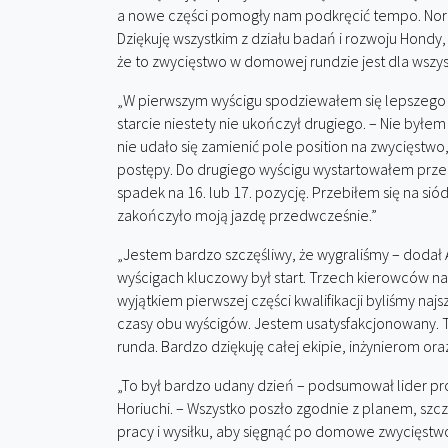
a nowe części pomogły nam podkręcić tempo. Norbi
Dziękuję wszystkim z działu badań i rozwoju Hondy, 
że to zwycięstwo w domowej rundzie jest dla wszys
„W pierwszym wyścigu spodziewałem się lepszego s
starcie niestety nie ukończył drugiego. – Nie był
nie udało się zamienić pole position na zwycięstwo,
postępy. Do drugiego wyścigu wystartowałem przec
spadek na 16. lub 17. pozycję. Przebiłem się na s
zakończyło moją jazdę przedwcześnie.”
„Jestem bardzo szczęśliwy, że wygraliśmy – dodał 
wyścigach kluczowy był start. Trzech kierowców na
wyjątkiem pierwszej części kwalifikacji byliśmy naj
czasy obu wyścigów. Jestem usatysfakcjonowany. T
runda. Bardzo dziękuję całej ekipie, inżynierom ora
„To był bardzo udany dzień – podsumował lider pr
Horiuchi. – Wszystko poszło zgodnie z planem, szc
pracy i wysiłku, aby sięgnąć po domowe zwycięstw