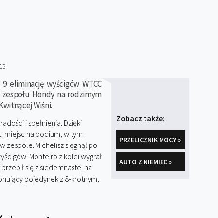
15
ł 9 eliminację wyścigów WTCC
es zespołu Hondy na rodzimym
Kwitnącej Wiśni.
Zobacz także:
dości i spełnienia. Dzięki
ciu miejsc na podium, w tym
PRZELICZNIK MOCY »
 zespole. Michelisz sięgnął po
wyścigów. Monteiro z kolei wygrał
AUTO Z NIEMIEC »
przebił się z siedemnastej na
jonujący pojedynek z 8-krotnym,