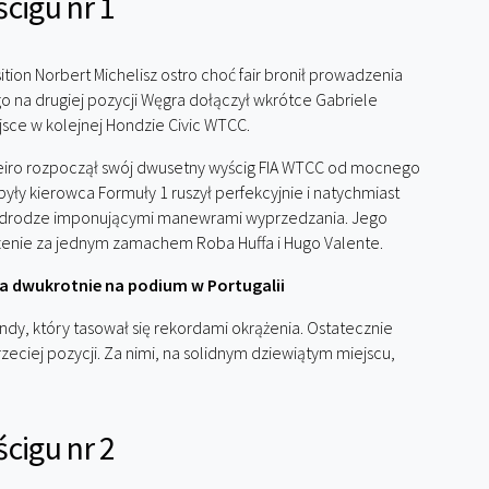
cigu nr 1
tion Norbert Michelisz ostro choć fair bronił prowadzenia
 na drugiej pozycji Węgra dołączył wkrótce Gabriele
ejsce w kolejnej Hondzie Civic WTCC.
teiro rozpoczął swój dwusetny wyścig FIA WTCC od mocnego
były kierowca Formuły 1 ruszył perfekcyjnie i natychmiast
ę po drodze imponującymi manewrami wyprzedzania. Jego
enie za jednym zamachem Roba Huffa i Hugo Valente.
a dwukrotnie na podium w Portugalii
ndy, który tasował się rekordami okrążenia. Ostatecznie
trzeciej pozycji. Za nimi, na solidnym dziewiątym miejscu,
cigu nr 2