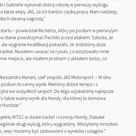
 i Gabriele wykonali dobrą robotę w pierwszy wyścigu.
a także ekipy JAS, za ich bardzo ciężką pracę. Mam nadzieję,
tkich idealną nagrodą.”
tartu – powiedział Michelisz, który po podium w pierwszym
em w stanie powstrzymać Pechito przed atakiem. Szkoda, że
 ale wygranie kwalifikacji pokazało, że zrobiliśmy duże
iętnie. Musiałem uważać na rywali, co kosztowało mnie
iódme miejsce, ale miałem problem z układem turbo, co
Alessandro Mariani, szef zespołu JAS Motorsport. – W obu
 podium to cenny wynik. Mieliśmy dobre tempo i z
szybsi we wszystkich sesjach. Do tego uzyskaliśmy najlepsze
o także ważny wynik dla Hondy, dla której to domowa
z Hondzie.”
ojektu WTCC w dziale badań i rozwoju Hondy, Daisuke
zególnie drugi wyścig, który wygraliśmy. Włożyliśmy mnóstwo
o, więc możemy być zadowoleni z wyników i osiągów.”