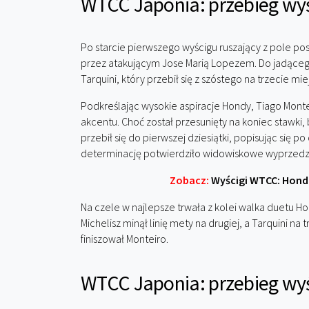
WTCC Japonia: przebieg wyś
Po starcie pierwszego wyścigu ruszający z pole posi
przez atakującym Jose Marią Lopezem. Do jadącego
Tarquini, który przebił się z szóstego na trzecie mi
Podkreślając wysokie aspiracje Hondy, Tiago Mon
akcentu. Choć został przesunięty na koniec stawki, 
przebił się do pierwszej dziesiątki, popisując si
determinację potwierdziło widowiskowe wyprzedz
Zobacz:
Wyścigi WTCC: Hond
Na czele w najlepsze trwała z kolei walka duetu Ho
Michelisz minął linię mety na drugiej, a Tarquini na 
finiszował Monteiro.
WTCC Japonia: przebieg wyś