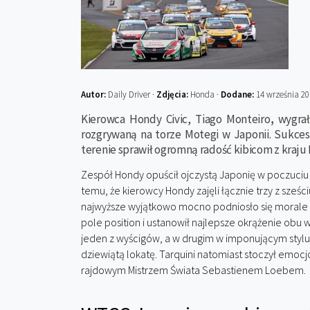
Autor:
Daily Driver ·
Zdjęcia:
Honda ·
Dodane:
14 września 20
Kierowca Hondy Civic, Tiago Monteiro
,
wygra
rozgrywaną na torze Motegi w Japonii. Sukc
terenie sprawił ogromną radość kibicom z kraju 
Zespół Hondy opuścił ojczystą Japonię w poczuciu ra
temu, że kierowcy Hondy zajęli łącznie trzy z sześ
najwyższe wyjątkowo mocno podniosło się morale w
pole position i ustanowił najlepsze okrążenie obu 
jeden z wyścigów, a w drugim w imponującym stylu 
dziewiątą lokatę. Tarquini natomiast stoczył emoc
rajdowym Mistrzem Świata Sebastienem Loebem.