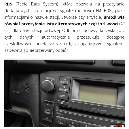
RDS
(Radio Data System), która pozwala na przesyłanie
dodatkowych informacji w sygnale radiowym FM. RDS, poza
informacjami o nazwie stacji, utworze czy artyście,
umożliwia
również przesyłanie listy alternatywnych częstotliwości
(AF
list) dla danej stacji radiowej. Odbiornik radiowy, korzystając z
tych danych, automatycznie przeszukuje dostępne
częstotliwości i przełącza się na tę z najsilniejszym sygnałem,
zapewniając nieprzerwany odbiór.