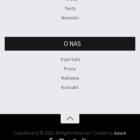
Testy
Nowości
O NAS
O portalu
Praca
Reklama
Kontakt
DailyDriver.pl © 2016. All Rights Reserved. Created by
Azure