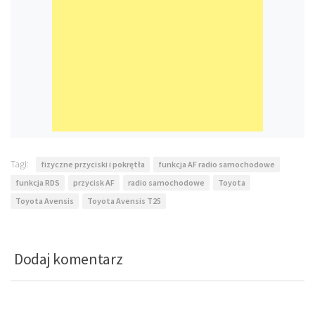
Tagi:
fizyczne przyciski i pokrętła
funkcja AF radio samochodowe
funkcja RDS
przycisk AF
radio samochodowe
Toyota
Toyota Avensis
Toyota Avensis T25
Dodaj komentarz