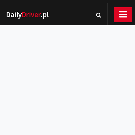
Daily
Driver
.pl
Nowości
Premiery
Rynek
Drogi
Zmiany w prawie
Wydarzenia
MOTORsport
Testy
Porady
Zakup i eksploatacja