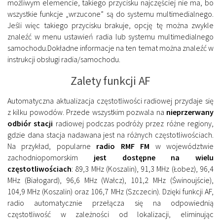
możliwym elemencie, takiego przycisku najczęściej nie ma, bo
wszystkie funkcje „wrzucone” są do systemu multimedialnego.
Jeśli więc takiego przycisku brakuje, opcję tę można zwykle
znaleźć w menu ustawień radia lub systemu multimedialnego
samochodu.Dokładne informacje na ten temat można znaleźć w
instrukcji obsługi radia/samochodu.
Zalety funkcji AF
Automatyczna aktualizacja częstotliwości radiowej przydaje się
z kilku powodów. Przede wszystkim pozwala na
nieprzerwany
odbiór stacji
radiowej podczas podróży przez różne regiony,
gdzie dana stacja nadawana jest na różnych częstotliwościach.
Na przykład, popularne
radio RMF FM
w województwie
zachodniopomorskim
jest dostępne na wielu
częstotliwościach
: 89,3 MHz (Koszalin), 91,3 MHz (Łobez), 96,4
MHz (Białogard), 96,6 MHz (Wałcz), 101,2 MHz (Świnoujście),
104,9 MHz (Koszalin) oraz 106,7 MHz (Szczecin). Dzięki funkcji AF,
radio automatycznie przełącza się na odpowiednią
częstotliwość w zależności od lokalizacji, eliminując