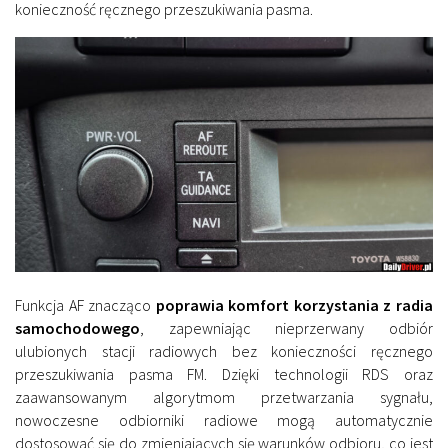
konieczność ręcznego przeszukiwania pasma.
Funkcja AF znacząco
poprawia komfort korzystania z radia
samochodowego
, zapewniając nieprzerwany odbiór
ulubionych stacji radiowych bez konieczności ręcznego
przeszukiwania pasma FM. Dzięki technologii RDS oraz
zaawansowanym algorytmom przetwarzania sygnału,
nowoczesne odbiorniki radiowe mogą automatycznie
dostosować się do zmieniających się warunków odbioru, co jest