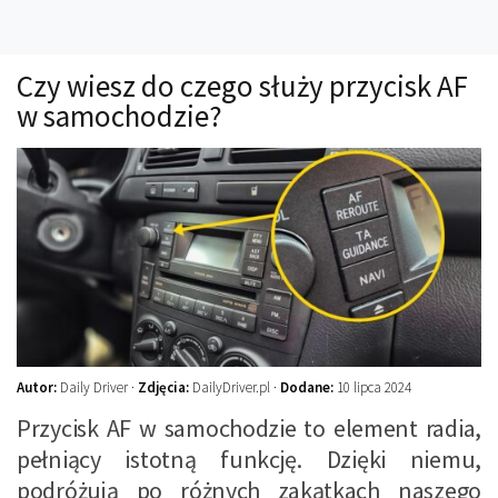
Technika
Prawo
Czy wiesz do czego służy przycisk AF
Technika jazdy
w samochodzie?
Oświetlenie
Kalkulatory
Przelicznik mocy
Auto z niemiec
Galerie
Autor:
Daily Driver ·
Zdjęcia:
DailyDriver.pl ·
Dodane:
10 lipca 2024
Przycisk AF w samochodzie to element radia,
pełniący istotną funkcję. Dzięki niemu,
podróżują po różnych zakątkach naszego