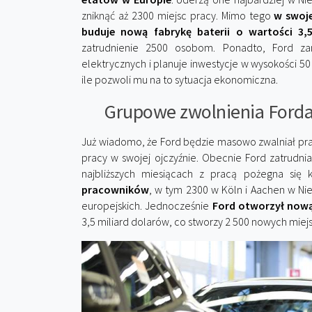
zniknąć aż 2300 miejsc pracy. Mimo tego
w swoje
buduje nową fabrykę baterii o wartości 3,
zatrudnienie 2500 osobom. Ponadto, Ford z
elektrycznych i planuje inwestycje w wysokości 50
ile pozwoli mu na to sytuacja ekonomiczna.
Grupowe zwolnienia Forda 
Już wiadomo, że Ford będzie masowo zwalniał pr
pracy w swojej ojczyźnie. Obecnie Ford zatrudn
najbliższych miesiącach z pracą pożegna się k
pracowników
, w tym 2300 w Köln i Aachen w Nie
europejskich. Jednocześnie
Ford otworzył nową
3,5 miliard dolarów, co stworzy 2 500 nowych miejs