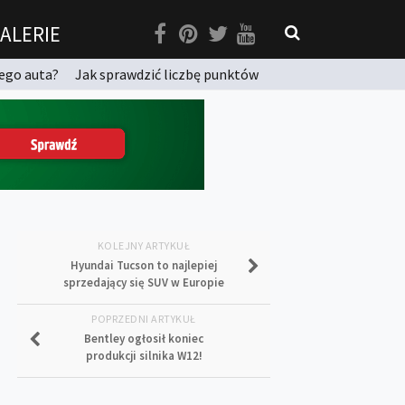
ALERIE
ego auta?
Jak sprawdzić liczbę punktów
KOLEJNY ARTYKUŁ
Hyundai Tucson to najlepiej
sprzedający się SUV w Europie
POPRZEDNI ARTYKUŁ
Bentley ogłosił koniec
produkcji silnika W12!