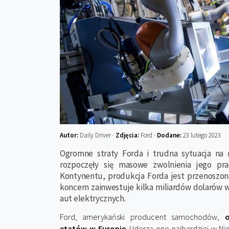
Autor:
Daily Driver ·
Zdjęcia:
Ford ·
Dodane:
23 lutego 2023
Ogromne straty Forda i trudna sytuacja na 
rozpoczęły się masowe zwolnienia jego pr
Kontynentu, produkcja Forda jest przenoszo
koncern zainwestuje kilka miliardów dolarów
aut elektrycznych.
Ford, amerykański producent samochodów,
o
etatów w Europie
. Uderzą one najbardziej w N