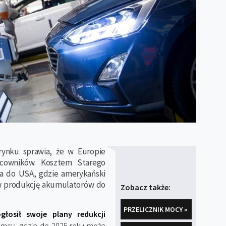
rynku sprawia, że w Europie
acowników. Kosztem Starego
na do USA, gdzie amerykański
 w produkcję akumulatorów do
Zobacz także:
PRZELICZNIK MOCY »
głosił swoje plany redukcji
iemcy, gdzie do 2025 roku może