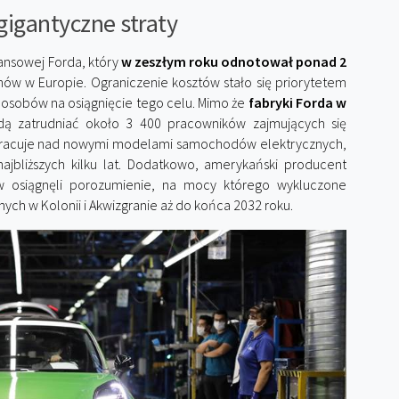
gigantyczne straty
nansowej Forda, który
w zeszłym roku odnotował ponad 2
nów w Europie. Ograniczenie kosztów stało się priorytetem
 sposobów na osiągnięcie tego celu. Mimo że
fabryki Forda w
dą zatrudniać około 3 400 pracowników zajmujących się
pracuje nad nowymi modelami samochodów elektrycznych,
jbliższych kilku lat. Dodatkowo, amerykański producent
 osiągnęli porozumienie, na mocy którego wykluczone
ych w Kolonii i Akwizgranie aż do końca 2032 roku.