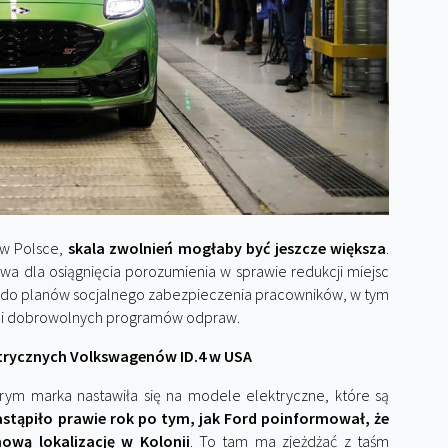
 w Polsce,
skala zwolnień mogłaby być jeszcze większa
.
a dla osiągnięcia porozumienia w sprawie redukcji miejsc
 co do planów socjalnego zabezpieczenia pracowników, w tym
 i dobrowolnych programów odpraw.
trycznych Volkswagenów ID.4 w USA
rym marka nastawiła się na modele elektryczne, które są
astąpiło prawie rok po tym, jak Ford poinformował, że
ową lokalizację w Kolonii
. To tam ma zjeżdżać z taśm