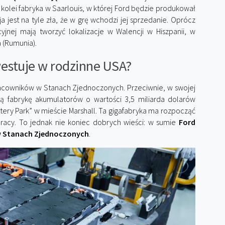
 kolei fabryka w Saarlouis, w której Ford będzie produkował
a jest na tyle zła, że w grę wchodzi jej sprzedanie. Oprócz
kcyjnej mają tworzyć lokalizacje w Walencji w Hiszpanii, w
a (Rumunia).
estuje w rodzinne USA?
racowników w Stanach Zjednoczonych. Przeciwnie, w swojej
wą fabrykę akumulatorów o wartości 3,5 miliarda dolarów
ttery Park” w mieście Marshall. Ta gigafabryka ma rozpocząć
pracy. To jednak nie koniec dobrych wieści: w sumie
Ford
 w Stanach Zjednoczonych
.