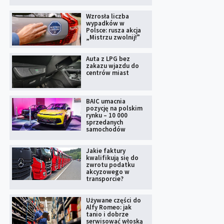
Wzrosła liczba
wypadków w
Polsce: rusza akcja
„Mistrzu zwolnij!”
Auta z LPG bez
zakazu wjazdu do
centrów miast
BAIC umacnia
pozycję na polskim
rynku – 10 000
sprzedanych
samochodów
Jakie faktury
kwalifikują się do
zwrotu podatku
akcyzowego w
transporcie?
Używane części do
Alfy Romeo: jak
tanio i dobrze
serwisować włoską