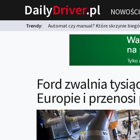
Daily
Driver
.pl
NOWOŚCI
Trendy:
Automat czy manual? Które skrzynie biegów
karnych?
Ford zwalnia tysi
Europie i przenos