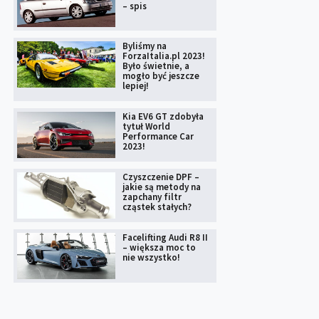
– spis
Byliśmy na
ForzaItalia.pl 2023!
Było świetnie, a
mogło być jeszcze
lepiej!
Kia EV6 GT zdobyła
tytuł World
Performance Car
2023!
Czyszczenie DPF –
jakie są metody na
zapchany filtr
cząstek stałych?
Facelifting Audi R8 II
– większa moc to
nie wszystko!