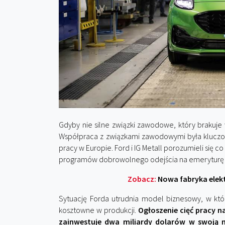
Gdyby nie silne związki zawodowe, który brakuje
Współpraca z związkami zawodowymi była kluczow
pracy w Europie. Ford i IG Metall porozumieli się
programów dobrowolnego odejścia na emeryturę
Zobacz:
Nowa fabryka elek
Sytuację Forda utrudnia model biznesowy, w któ
kosztowne w produkcji.
Ogłoszenie cięć pracy n
zainwestuje dwa miliardy dolarów w swoją n