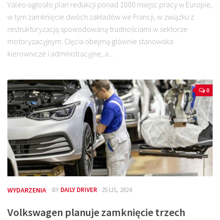
Valeo ogłosiło plan redukcji ponad 1000 miejsc pracy w Europie,
w tym zamknięcie dwóch zakładów we Francji, w związku z
restrukturyzacją spowodowaną trudnościami w sektorze
motoryzacyjnym. Cięcia obejmą głównie stanowiska
kierownicze i administracyjne, a...
0
WYDARZENIA
· BY
DAILY DRIVER
· 25 LIS, 2024
Volkswagen planuje zamknięcie trzech