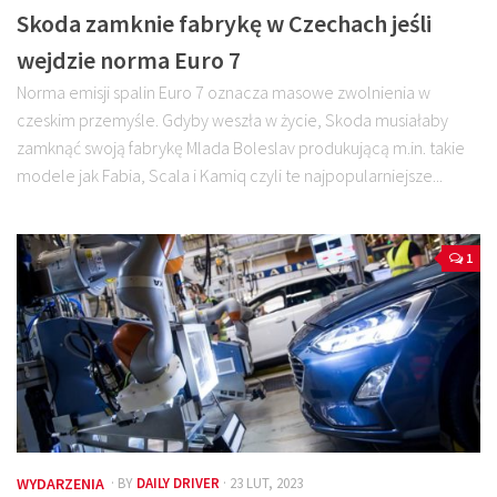
Skoda zamknie fabrykę w Czechach jeśli
wejdzie norma Euro 7
Norma emisji spalin Euro 7 oznacza masowe zwolnienia w
czeskim przemyśle. Gdyby weszła w życie, Skoda musiałaby
zamknąć swoją fabrykę Mlada Boleslav produkującą m.in. takie
modele jak Fabia, Scala i Kamiq czyli te najpopularniejsze...
1
WYDARZENIA
· BY
DAILY DRIVER
· 23 LUT, 2023