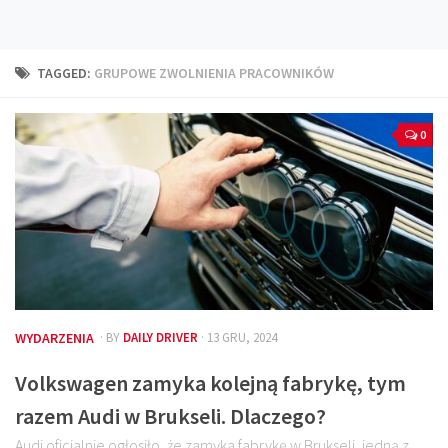
Technika
Prawo
TAGGED:
GRUPOWE ZWOLNIENIA PRACOWNIKÓW
Technika jazdy
Oświetlenie
0
Kalkulatory
Przelicznik mocy
Auto z niemiec
Galerie
WYDARZENIA
· BY
DAILY DRIVER
· 13 GRU, 2024
Volkswagen zamyka kolejną fabrykę, tym
razem Audi w Brukseli. Dlaczego?
Audi oficjalnie ogłosiło, że zamyka fabrykę w Brukseli, jedną z