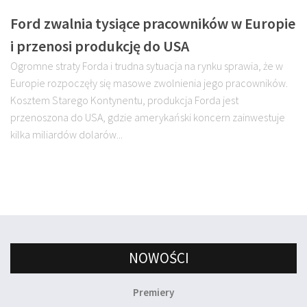
Ford zwalnia tysiące pracowników w Europie
i przenosi produkcję do USA
Ogromne straty Forda i trudna sytuacja na rynku sprawia, że w
Europie rozpoczęły się masowe zwolnienia jego pracowników.
Kosztem Starego Kontynentu, produkcja Forda jest
przenoszona do USA, gdzie amerykański koncern zainwestuje
kilka miliardów dolarów...
NOWOŚCI
Premiery