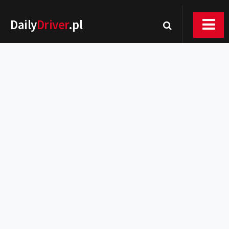
Daily
Driver
.pl
Nowości
Premiery
Rynek
Drogi
Zmiany w prawie
Wydarzenia
MOTORsport
Testy
Porady
Zakup i eksploatacja