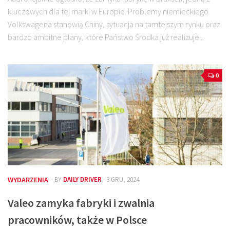
kluczowych dla tej marki w Europie. Problemy niemieckiego
Volkswagena stanowią Chiny, sytuacja na tamtejszym rynku oraz
bardzo ambitne plany, które Państwo Środka już realizuje...
0
WYDARZENIA
· BY
DAILY DRIVER
· 3 GRU, 2024
Valeo zamyka fabryki i zwalnia
pracowników, także w Polsce