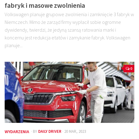
fabryk i masowe zwolnienia
Volkswagen planuje grupowe zwolnienia i zamknięcie 3 fabryk w
Niemczech. Mimo że zarząd firmy wypłacił sobie ogromne
dywidendy, twierdzi, że jedyną szansą ratowania marki i
koncernu jest redukcja etatów i zamykanie fabryk. Volkswagen
planuje...
0
WYDARZENIA
· BY
DAILY DRIVER
· 20 MAR, 2023