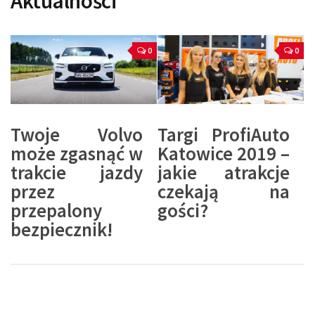
Aktualności
0
0
Twoje Volvo
Targi ProfiAuto
może zgasnąć w
Katowice 2019 –
trakcie jazdy
jakie atrakcje
przez
czekają na
przepalony
gości?
bezpiecznik!