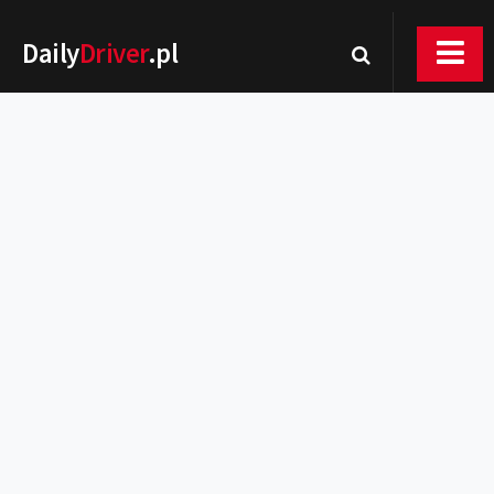
Daily
Driver
.pl
Nowości
Premiery
Rynek
Drogi
Zmiany w prawie
Wydarzenia
MOTORsport
Testy
Porady
Zakup i eksploatacja