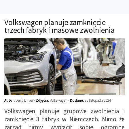
Technika
Prawo
Volkswagen planuje zamknięcie
Technika jazdy
trzech fabryk i masowe zwolnienia
Oświetlenie
Kalkulatory
Przelicznik mocy
Auto z niemiec
Galerie
Autor:
Daily Driver ·
Zdjęcia:
Volkswagen ·
Dodane:
25 listopada 2024
Volkswagen planuje grupowe zwolnienia i
zamknięcie 3 fabryk w Niemczech. Mimo że
zarząd firmy wypłacił sobie ogromne