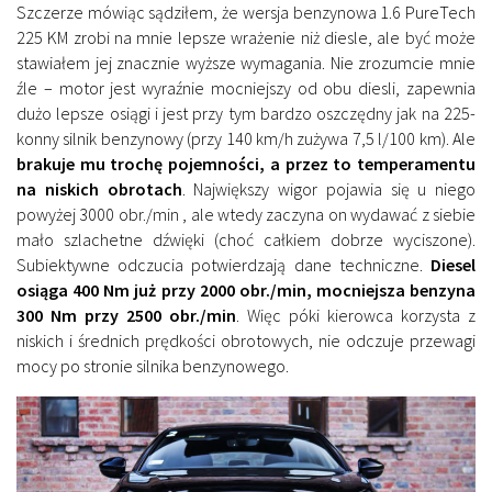
Szczerze mówiąc sądziłem, że wersja benzynowa 1.6 PureTech
225 KM zrobi na mnie lepsze wrażenie niż diesle, ale być może
stawiałem jej znacznie wyższe wymagania. Nie zrozumcie mnie
źle – motor jest wyraźnie mocniejszy od obu diesli, zapewnia
dużo lepsze osiągi i jest przy tym bardzo oszczędny jak na 225-
konny silnik benzynowy (przy 140 km/h zużywa 7,5 l/100 km). Ale
brakuje mu trochę pojemności, a przez to temperamentu
na niskich obrotach
. Największy wigor pojawia się u niego
powyżej 3000 obr./min , ale wtedy zaczyna on wydawać z siebie
mało szlachetne dźwięki (choć całkiem dobrze wyciszone).
Subiektywne odczucia potwierdzają dane techniczne.
Diesel
osiąga 400 Nm już przy 2000 obr./min, mocniejsza benzyna
300 Nm przy 2500 obr./min
. Więc póki kierowca korzysta z
niskich i średnich prędkości obrotowych, nie odczuje przewagi
mocy po stronie silnika benzynowego.