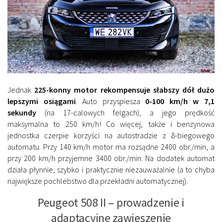
Jednak
225-konny motor rekompensuje słabszy dół dużo
lepszymi osiągami
. Auto przyspiesza
0-100 km/h w 7,1
sekundy
(na 17-calowych felgach), a jego prędkość
maksymalna to 250 km/h! Co więcej, także i benzynowa
jednostka czerpie korzyści na autostradzie z 8-biegowego
automatu. Przy 140 km/h motor ma rozsądne 2400 obr./min, a
przy 200 km/h przyjemne 3400 obr./min. Na dodatek automat
działa płynnie, szybko i praktycznie niezauważalnie (a to chyba
największe pochlebstwo dla przekładni automatycznej).
Peugeot 508 II – prowadzenie i
adaptacyjne zawieszenie