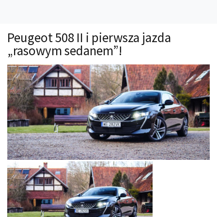
Technika
Prawo
Peugeot 508 II i pierwsza jazda
Technika jazdy
„rasowym sedanem”!
Oświetlenie
Kalkulatory
Przelicznik mocy
Auto z niemiec
Galerie