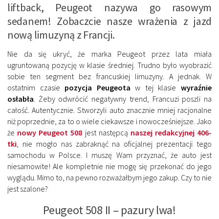
liftback, Peugeot nazywa go rasowym
sedanem! Zobaczcie nasze wrażenia z jazd
nową limuzyną z Francji.
Nie da się ukryć, że marka Peugeot przez lata miała
ugruntowaną pozycję w klasie średniej. Trudno było wyobrazić
sobie ten segment bez francuskiej limuzyny. A jednak. W
ostatnim czasie
pozycja Peugeota
w tej klasie
wyraźnie
osłabła
. Żeby odwrócić negatywny trend, Francuzi poszli na
całość. Autentycznie. Stworzyli auto znacznie mniej racjonalne
niż poprzednie, za to o wiele ciekawsze i nowocześniejsze. Jako
że
nowy Peugeot 508
jest następcą
naszej redakcyjnej 406-
tki
, nie mogło nas zabraknąć na oficjalnej prezentacji tego
samochodu w Polsce. I muszę Wam przyznać, że auto jest
niesamowite! Ale kompletnie nie mogę się przekonać do jego
wyglądu. Mimo to, na pewno rozważałbym jego zakup. Czy to nie
jest szalone?
Peugeot 508 II – pazury lwa!