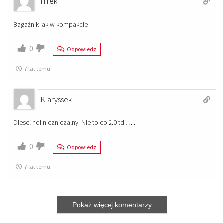
Hirek
Bagażnik jak w kompakcie
0
Odpowiedz
7 lat temu
Klaryssek
Diesel hdi niezniczalny. Nie to co 2.0 tdi…..
0
Odpowiedz
7 lat temu
Pokaż więcej komentarzy