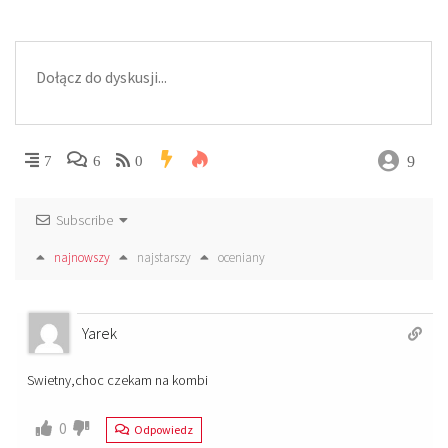
9
7
6
0
Subscribe
najnowszy
najstarszy
oceniany
Yarek
Swietny,choc czekam na kombi
0
Odpowiedz