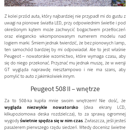
Z kolei przód auta, który najbardziej nie przypadł mi do gustu z
uwagi na pionowe światła LED, przy odpowiednim świetle i pod
określonym kątem może zachwycić bogactwem przetłoczeń
oraz elegancko wkomponowanym numerem modelu nad
logiem marki. Śmiem jednak twierdzić, że bez pionowych lamp,
ten samochód bardziej by mi odpowiadał. Ale to jest właśnie
Peugeot – nowatorskie wzornictwo, które wymaga czasu, aby
się do niego przekonać. Przyznać mu jednak muszę, że w wersji
GT wygląda naprawdę niesztampowo i nie ma szans, aby
pomylić to auto z jakimkolwiek innym.
Peugeot 508 II – wnętrze
Za to 508-ka kupiła mnie swoim wnętrzem! Nie dość, że
wygląda niezwykle nowatorsko
(dwa ekrany LCD,
kilkupoziomowa deska rozdzielcza), to za sprawą ogromnej
wygody
świetnie spędza się w nim czas
. Zwłaszcza, jeśli jesteś
pasażerem pierwszego rzędu siedzeń. Wtedy docenisz świetne