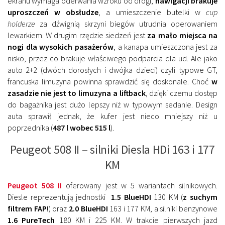
ekranu wymaga oderwania wzroku od drogi,
nawigacji brakuje
uproszczeń w obsłudze
, a umieszczenie butelki w
cup
holderze
za dźwignią skrzyni biegów utrudnia operowaniem
lewarkiem. W drugim rzędzie siedzeń jest
za mało miejsca na
nogi dla wysokich pasażerów
, a kanapa umieszczona jest za
nisko, przez co brakuje właściwego podparcia dla ud. Ale jako
auto 2+2 (dwóch dorosłych i dwójka dzieci) czyli typowe GT,
francuska limuzyna powinna sprawdzić się doskonale. Choć
w
zasadzie nie jest to limuzyna a liftback
, dzięki czemu dostęp
do bagażnika jest dużo lepszy niż w typowym sedanie. Design
auta sprawił jednak, że kufer jest nieco mniejszy niż u
poprzednika (
487 l wobec 515 l
).
Peugeot 508 II – silniki Diesla HDi 163 i 177
KM
Peugeot 508 II
oferowany jest w 5 wariantach silnikowych.
Diesle reprezentują jednostki
1.5 BlueHDI
130 KM (
z suchym
filtrem FAP!
) oraz
2.0 BlueHDI
163 i 177 KM, a silniki benzynowe
1.6 PureTech
180 KM i 225 KM. W trakcie pierwszych jazd