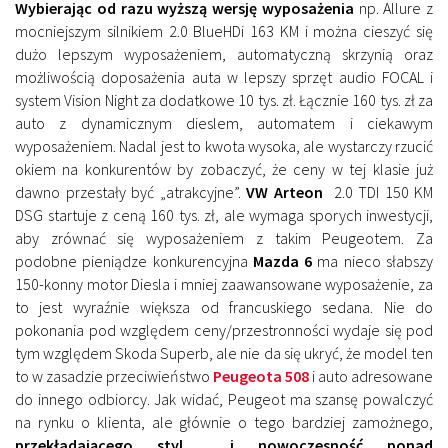
Wybierając od razu wyższą wersję wyposażenia
np. Allure z
mocniejszym silnikiem 2.0 BlueHDi 163 KM i można cieszyć się
dużo lepszym wyposażeniem, automatyczną skrzynią oraz
możliwością doposażenia auta w lepszy sprzęt audio FOCAL i
system Vision Night za dodatkowe 10 tys. zł. Łącznie 160 tys. zł za
auto z dynamicznym dieslem, automatem i ciekawym
wyposażeniem. Nadal jest to kwota wysoka, ale wystarczy rzucić
okiem na konkurentów by zobaczyć, że ceny w tej klasie już
dawno przestały być „atrakcyjne”.
VW Arteon
2.0 TDI 150 KM
DSG startuje z ceną 160 tys. zł, ale wymaga sporych inwestycji,
aby zrównać się wyposażeniem z takim Peugeotem. Za
podobne pieniądze konkurencyjna
Mazda 6
ma nieco słabszy
150-konny motor Diesla i mniej zaawansowane wyposażenie, za
to jest wyraźnie większa od francuskiego sedana. Nie do
pokonania pod względem ceny/przestronności wydaje się pod
tym względem Skoda Superb, ale nie da się ukryć, że model ten
to w zasadzie przeciwieństwo
Peugeota 508
i auto adresowane
do innego odbiorcy. Jak widać, Peugeot ma szansę powalczyć
na rynku o klienta, ale głównie o tego bardziej zamożnego,
przekładającego styl i nowoczesność ponad