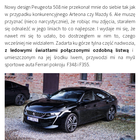
Nowy design Peugeota 508 nie przekonał mnie do siebie tak jak
w przypadku konkurencyjnego Arteona czy Mazdy 6. Ale muszę
przyznać (nieco narcystycznie), że robiąc mu zdjęcia, starałem
się odnaleźć w jego liniach to co najlepsze. I wydaje mi się, że
nawet mi się to udało, bo dostrzegłem w nim to, czego
wcześniej nie widziałem. Zadarta ku górze tylna część nadwozia,
z ledowymi światłami połączonymi ozdobną listwą
i
umieszczonym na jej środku lwem, przywodzi mi na myśl
sportowe auta Ferrari pokroju F348 i F355.