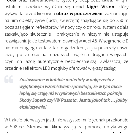
ostatnim aspekcie wyróżnia się układ
Night Vision
, który
wyświetla przed kierowcą
obraz w podczerwieni
, zaznaczając
na nim obiekty żywe (ludzi, zwierzęta) znajdujące się do 250 m
poza zasięgiem reflektorów. W nocy czy o zmroku system działa
zaskakująco skutecznie i praktycznie w niczym nie ustępuje
rozwiązaniu jakie testowałem dawniej w Audi A8. W segmencie D
nie ma drugiego auta z takim gadżetem, a jak pokazały nasze
jazdy po zmroku na mazurskich, wąskich drogach wiejskich,
czyni on jazdę autentycznie bezpieczniejszą. Zwłaszcza, że
przednie reflektory LED mogłyby oferować większy zasięg.
Zastosowane w kabinie materiały w połączeniu z
wyjątkowym wzornictwem sprawiają, że w tym aucie
lepiej się czuję niż w rynkowych bestsellerach pokroju
Skody Superb czy VW Passata. Jest tu jakoś tak … jakby
ekskluzywnie!
W trakcie pierwszych jazd, nie wszystko mnie jednak przekonało
w 508-ce. Sterowanie klimatyzacją za pomocą dotykowego