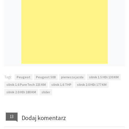
Tagi:
Peugeot
Peugeot 508
pierwsza jazda
silnik 1.5 HDi 130 KM
silnik 1.6 PureTech 225 KM
silnik 1.6 THP
silnik 2.0 HDi 177 KM
silnik 2.0 HDi 180 KM
slider
13
Dodaj komentarz