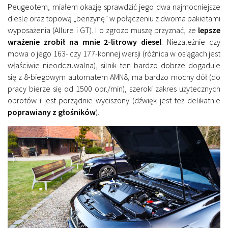
Peugeotem, miałem okazję sprawdzić jego dwa najmocniejsze
diesle oraz topową „benzynę” w połączeniu z dwoma pakietami
wyposażenia (Allure i GT). I o zgrozo muszę przyznać, że
lepsze
wrażenie zrobił na mnie 2-litrowy diesel
. Niezależnie czy
mowa o jego 163- czy 177-konnej wersji (różnica w osiągach jest
właściwie nieodczuwalna), silnik ten bardzo dobrze dogaduje
się z 8-biegowym automatem AMN8, ma bardzo mocny dół (do
pracy bierze się od 1500 obr./min), szeroki zakres użytecznych
obrotów i jest porządnie wyciszony (dźwięk jest też delikatnie
poprawiany z głośników
).