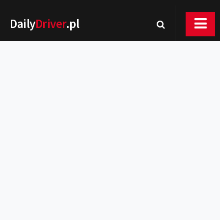
Daily
Driver
.pl
Nowości
Premiery
Rynek
Drogi
Zmiany w prawie
Wydarzenia
MOTORsport
Testy
Porady
Zakup i eksploatacja