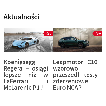
Aktualności
0
0
Koenigsegg
Leapmotor C10
Regera – osiągi
wzorowo
lepsze niż w
przeszedł testy
LaFerrari i
zderzeniowe
McLarenie P1 !
Euro NCAP