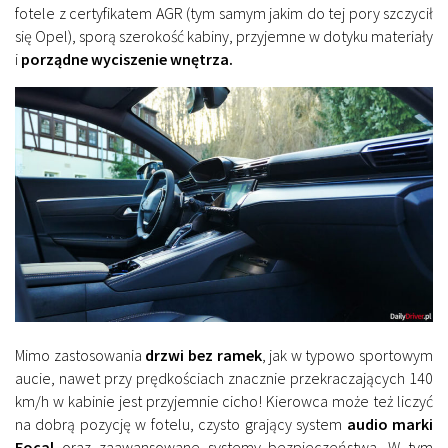
fotele z certyfikatem AGR (tym samym jakim do tej pory szczycił
się Opel), sporą szerokość kabiny, przyjemne w dotyku materiały
i
porządne wyciszenie wnętrza.
Mimo zastosowania
drzwi bez ramek
, jak w typowo sportowym
aucie, nawet przy prędkościach znacznie przekraczających 140
km/h w kabinie jest przyjemnie cicho! Kierowca może też liczyć
na dobrą pozycję w fotelu, czysto grający system
audio marki
Focal
oraz zaawansowane systemy bezpieczeństwa. W tym