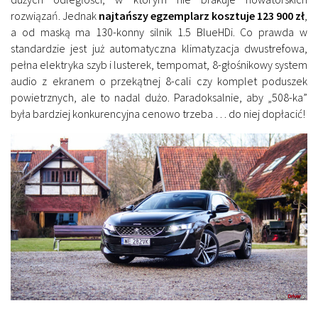
rozwiązań. Jednak
najtańszy egzemplarz kosztuje 123 900 zł
,
a od maską ma 130-konny silnik 1.5 BlueHDi. Co prawda w
standardzie jest już automatyczna klimatyzacja dwustrefowa,
pełna elektryka szyb i lusterek, tempomat, 8-głośnikowy system
audio z ekranem o przekątnej 8-cali czy komplet poduszek
powietrznych, ale to nadal dużo. Paradoksalnie, aby „508-ka”
była bardziej konkurencyjna cenowo trzeba … do niej dopłacić!