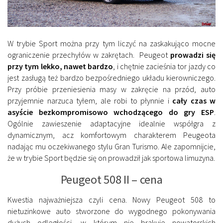
W trybie Sport można przy tym liczyć na zaskakująco mocne
ograniczenie przechyłów w zakrętach. Peugeot
prowadzi się
przy tym lekko, nawet bardzo
, i chętnie zacieśnia tor jazdy co
jest zasługą też bardzo bezpośredniego układu kierowniczego.
Przy próbie przeniesienia masy w zakręcie na przód, auto
przyjemnie narzuca tyłem, ale robi to płynnie i
cały czas w
asyście bezkompromisowo wchodzącego do gry ESP
.
Ogólnie zawieszenie adaptacyjne idealnie współgra z
dynamicznym, acz komfortowym charakterem Peugeota
nadając mu oczekiwanego stylu Gran Turismo. Ale zapomnijcie,
że w trybie Sport będzie się on prowadził jak sportowa limuzyna.
Peugeot 508 II – cena
Kwestia najważniejsza czyli cena. Nowy Peugeot 508 to
nietuzinkowe auto stworzone do wygodnego pokonywania
dużych odległości, w którym nie brakuje nowatorskich