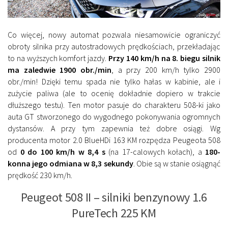
Co więcej, nowy automat pozwala niesamowicie ograniczyć
obroty silnika przy autostradowych prędkościach, przekładając
to na wyższych komfort jazdy.
Przy 140 km/h na 8. biegu silnik
ma zaledwie 1900 obr./min
, a przy 200 km/h tylko 2900
obr./min! Dzięki temu spada nie tylko hałas w kabinie, ale i
zużycie paliwa (ale to ocenię dokładnie dopiero w trakcie
dłuższego testu). Ten motor pasuje do charakteru 508-ki jako
auta GT stworzonego do wygodnego pokonywania ogromnych
dystansów. A przy tym zapewnia też dobre osiągi. Wg
producenta motor 2.0 BlueHDi 163 KM rozpędza Peugeota 508
od
0 do 100 km/h w 8,4 s
(na 17-calowych kołach), a
180-
konna jego odmiana w 8,3 sekundy
. Obie są w stanie osiągnąć
prędkość 230 km/h.
Peugeot 508 II – silniki benzynowy 1.6
PureTech 225 KM