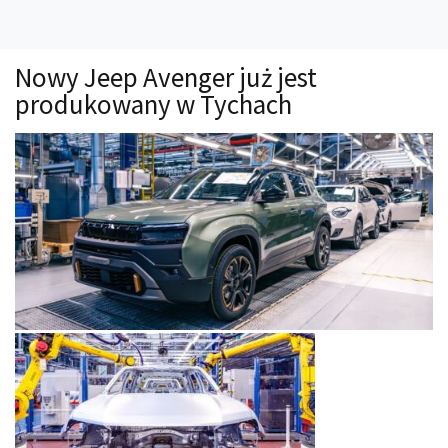
Technika
Prawo
Nowy Jeep Avenger już jest
Technika jazdy
produkowany w Tychach
Oświetlenie
Kalkulatory
Przelicznik mocy
Auto z niemiec
Galerie