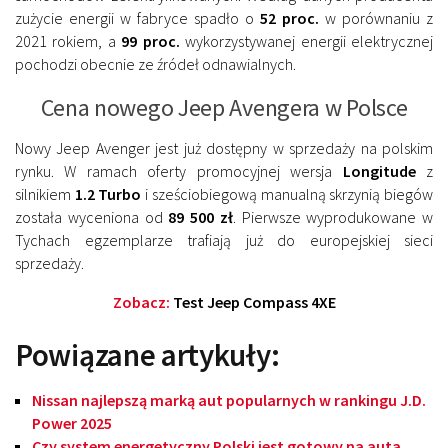
zużycie energii w fabryce spadło o
52 proc.
w porównaniu z
2021 rokiem, a
99 proc.
wykorzystywanej energii elektrycznej
pochodzi obecnie ze źródeł odnawialnych.
Cena nowego Jeep Avengera w Polsce
Nowy Jeep Avenger jest już dostępny w sprzedaży na polskim
rynku. W ramach oferty promocyjnej wersja
Longitude
z
silnikiem
1.2 Turbo
i sześciobiegową manualną skrzynią biegów
została wyceniona od
89 500 zł
. Pierwsze wyprodukowane w
Tychach egzemplarze trafiają już do europejskiej sieci
sprzedaży.
Zobacz:
Test Jeep Compass 4XE
Powiązane artykuły:
Nissan najlepszą marką aut popularnych w rankingu J.D.
Power 2025
Czy system energetyczny Polski jest gotowy na auta