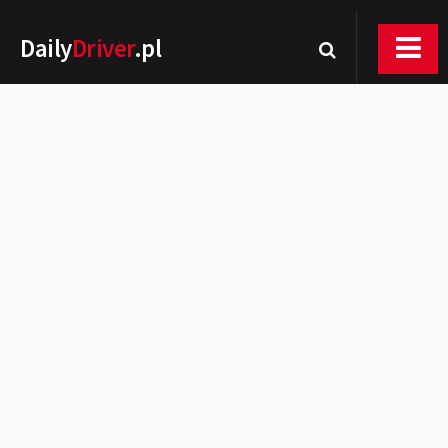
Daily
Driver
.pl
Nowości
Premiery
Rynek
Drogi
Zmiany w prawie
Wydarzenia
MOTORsport
Testy
Porady
Zakup i eksploatacja