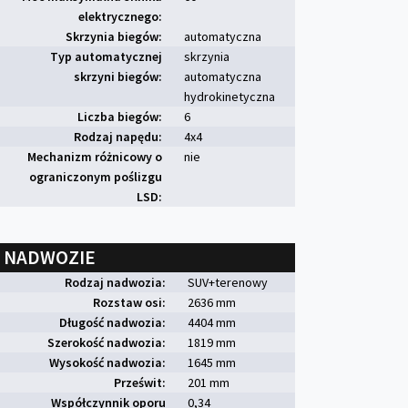
elektrycznego:
Skrzynia biegów:
automatyczna
Typ automatycznej
skrzynia
skrzyni biegów:
automatyczna
hydrokinetyczna
Liczba biegów:
6
Rodzaj napędu:
4x4
Mechanizm różnicowy o
nie
ograniczonym poślizgu
LSD:
NADWOZIE
Rodzaj nadwozia:
SUV+terenowy
Rozstaw osi:
2636 mm
Długość nadwozia:
4404 mm
Szerokość nadwozia:
1819 mm
Wysokość nadwozia:
1645 mm
Prześwit:
201 mm
Współczynnik oporu
0,34