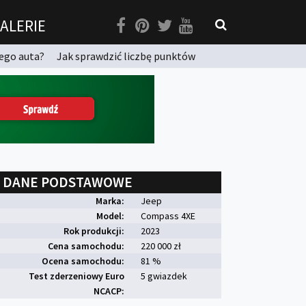
ALERIE
ego auta?
Jak sprawdzić liczbę punktów
DANE PODSTAWOWE
Marka:
Jeep
Model:
Compass 4XE
Rok produkcji:
2023
Cena samochodu:
220 000 zł
Ocena samochodu:
81 %
Test zderzeniowy Euro
5 gwiazdek
NCACP: