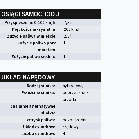
OSIĄGI SAMOCHODU
Przyspieszenie 0-100 km/h:
7,3 s
Prędkość maksymalna:
200 km/h
Zużycie paliwa w mieście:
2,0 l
Zużycie paliwa poza
l
miastem:
Zużycie paliwa średnio:
l
UKŁAD NAPĘDOWY
Rodzaj silnika:
hybrydowy
Położenie silnika:
poprzeczne z
przodu
Zasilanie alternatywne
silnika:
Wtrysk paliwa:
bezpośredni
Układ cylindrów:
rzędowy
Liczba cylindrów:
4