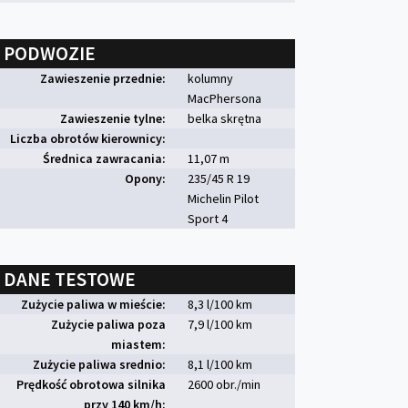
PODWOZIE
Zawieszenie przednie:
kolumny
MacPhersona
Zawieszenie tylne:
belka skrętna
Liczba obrotów kierownicy:
Średnica zawracania:
11,07 m
Opony:
235/45 R 19
Michelin Pilot
Sport 4
DANE TESTOWE
Zużycie paliwa w mieście:
8,3 l/100 km
Zużycie paliwa poza
7,9 l/100 km
miastem:
Zużycie paliwa srednio:
8,1 l/100 km
Prędkość obrotowa silnika
2600 obr./min
przy 140 km/h: