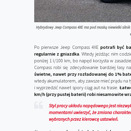
Hybrydowy Jeep Compass 4XE ma pod maską niewielki silnik 1.
Po pierwsze Jeep Compass 4XE
potrafi być b
regularnie z gniazdka
. Wtedy jeżdżąc nim codz
poniżej 1 l/100 km, bo napęd korzysta w zasadzie 
Compass robi się zdecydowanie bardziej łasy na
świetne, nawet przy rozładowanej do 1% bate
wtedy akumulatorem, aby zawsze mieć prądu na ty
i wyprzedzić nawet spory ciąg aut na trasie.
Łatwo
km/h (przy pustej baterii) robi niesamowite wr
Styl pracy układu napędowego jest niezwy
momentami uwierzyć, że zmiana charakteru
wybranych przez kierowcę ustawień.