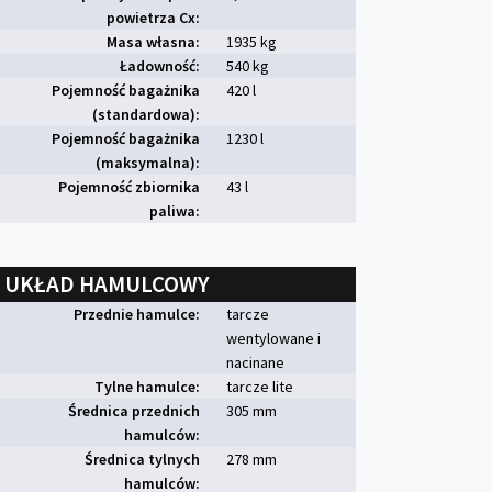
powietrza Cx:
Masa własna:
1935 kg
Ładowność:
540 kg
Pojemność bagażnika
420 l
(standardowa):
Pojemność bagażnika
1230 l
(maksymalna):
Pojemność zbiornika
43 l
paliwa:
UKŁAD HAMULCOWY
Przednie hamulce:
tarcze
wentylowane i
nacinane
Tylne hamulce:
tarcze lite
Średnica przednich
305 mm
hamulców:
Średnica tylnych
278 mm
hamulców: