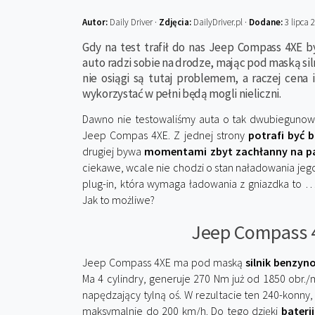
Autor:
Daily Driver ·
Zdjęcia:
DailyDriver.pl ·
Dodane:
3 lipca 
Gdy na test trafił do nas Jeep Compass 4XE by
auto radzi sobie na drodze, mając pod maską silni
nie osiągi są tutaj problemem, a raczej cena 
wykorzystać w pełni będą mogli nieliczni.
Dawno nie testowaliśmy auta o tak dwubiegunow
Jeep Compas 4XE. Z jednej strony
potrafi być 
drugiej bywa
momentami zbyt zachłanny na pal
ciekawe, wcale nie chodzi o stan naładowania jego 
plug-in, która wymaga ładowania z gniazdka to … 
Jak to możliwe?
Jeep Compass 4
Jeep Compass 4XE ma pod maską
silnik benzyno
Ma 4 cylindry, generuje 270 Nm już od 1850 obr.
napędzający tylną oś. W rezultacie ten 240-konny,
maksymalnie do 200 km/h. Do tego dzięki
bateri