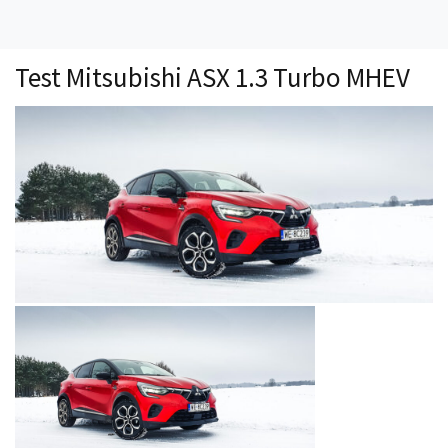
Technika
Prawo
Test Mitsubishi ASX 1.3 Turbo MHEV
Technika jazdy
Oświetlenie
Kalkulatory
Przelicznik mocy
Auto z niemiec
Galerie