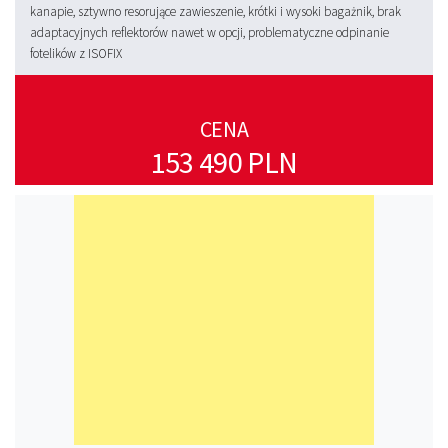
kanapie, sztywno resorujące zawieszenie, krótki i wysoki bagażnik, brak
adaptacyjnych reflektorów nawet w opcji, problematyczne odpinanie
fotelików z ISOFIX
CENA
153 490 PLN