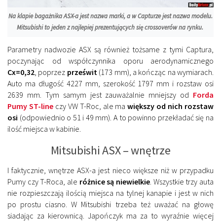
Na klapie bagażnika ASX-a jest nazwa marki, a w Capturze jest nazwa modelu.
Mitsubishi to jeden z najlepiej prezentujących się crossoverów na rynku.
Parametry nadwozie ASX są również tożsame z tymi Captura,
poczynając od współczynnika oporu aerodynamicznego
Cx=0,32
, poprzez
prześwit
(173 mm), a kończąc na wymiarach.
Auto ma długość 4227 mm, szerokość 1797 mm i rozstaw osi
2639 mm. Tym samym jest zauważalnie mniejszy od
Forda
Pumy ST-line
czy VW T-Roc, ale ma
większy od nich rozstaw
osi
(odpowiednio o 51 i 49 mm). A to powinno przekładać się na
ilość miejsca w kabinie.
Mitsubishi ASX – wnętrze
I faktycznie, wnętrze ASX-a jest nieco większe niż w przypadku
Pumy czy T-Roca, ale
różnice są niewielkie
. Wszystkie trzy auta
nie rozpieszczają ilością miejsca na tylnej kanapie i jest w nich
po prostu ciasno. W Mitsubishi trzeba też uważać na głowę
siadając za kierownicą. Japończyk ma za to wyraźnie więcej