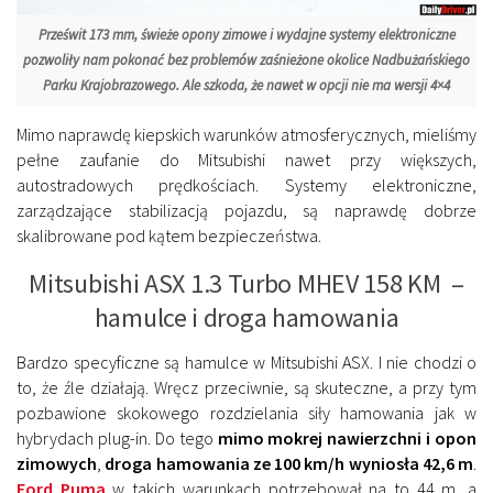
Prześwit 173 mm, świeże opony zimowe i wydajne systemy elektroniczne
pozwoliły nam pokonać bez problemów zaśnieżone okolice Nadbużańskiego
Parku Krajobrazowego. Ale szkoda, że nawet w opcji nie ma wersji 4×4
Mimo naprawdę kiepskich warunków atmosferycznych, mieliśmy
pełne zaufanie do Mitsubishi nawet przy większych,
autostradowych prędkościach. Systemy elektroniczne,
zarządzające stabilizacją pojazdu, są naprawdę dobrze
skalibrowane pod kątem bezpieczeństwa.
Mitsubishi ASX 1.3 Turbo MHEV 158 KM –
hamulce i droga hamowania
Bardzo specyficzne są hamulce w Mitsubishi ASX. I nie chodzi o
to, że źle działają. Wręcz przeciwnie, są skuteczne, a przy tym
pozbawione skokowego rozdzielania siły hamowania jak w
hybrydach plug-in. Do tego
mimo mokrej nawierzchni i opon
zimowych
,
droga hamowania ze 100 km/h wyniosła 42,6 m
.
Ford Puma
w takich warunkach potrzebował na to 44 m, a