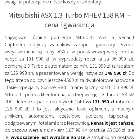
uwagi na potencjalnie niższe koszty eksploatacji.
Mitsubishi ASX 1.3 Turbo MHEV 158 KM –
cena i gwarancja
Największe różnice pomiędzy Mitsubishi ASX a Renault
Capturem, dotyczą warunków zakupu i gwarancji. Przede
wszystkim inne są ceny. ASX-a w podstawowej wersji można
nabyć za 101 990 zł (w wyprzedaży rocznika za 96 990 zł),
odmianę 1.3 Turbo z automatem za min. 131 990 zł (z rabatem
za 126 990 zł), a prezentowaną wersję Instyle za
148 990 zł
. Do
tego trzeba doliczyć jeszcze 4500 zł za dwukolorowe nadwozie
i lakier specjalny Sunrise Red i mamy łączny koszt 153 490 zł.
Mitsubishi poleca klientom najbardziej wersję 1.3 Turbo 158 KM
7DCT Intense z pakietem Style + Cold
za 131 990 zł
(obecnie
126 990 zł). I to jest faktycznie takie optimum, z mocnym
silnikiem, automatem, częściowo skórzaną tapicerką i
podgrzewanymi fotelami oraz kierownicą.
Renault jest tańsze
,
bo bazowa wersja z silnikiem 1.0T 90 KM kosztuje 85 500 zł, ale
jej
wyposażenie jest wyraźnie gorsze
w stosunku do postawy