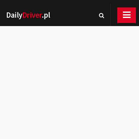
Daily
Driver
.pl
Nowości
Premiery
Rynek
Drogi
Zmiany w prawie
Wydarzenia
MOTORsport
Testy
Porady
Zakup i eksploatacja