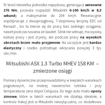
W teorii niewielka jednostka napędowa, generująca
sensowne
270 Nm
, pozwala rozpędzić Mitsubishi
0-100 km/h w 8,5
sekund
y a maksymalnie do 204 km/h. Rewelacyjnie
współpracuje z dwusprzęgłową, 7-stopniową skrzynią EDC od
Renault , bo ta bierze się do pracy bez żadnego ociągania,
nawet podczas ruszania ze świateł. Silnik nie wibruje, ma wysoką
kulturę pracy i jest zrywny, ale podczas pracy
na wysokich
obrotach brzmi mało przyjemnie
. Na szczęście jest
bardzo
elastyczny
i rzadko potrzebuje wkręcania powyżej 3 tys.
obr./min.
Mitsubishi ASX 1.3 Turbo MHEV 158 KM –
zmierzone osiągi
Pomiary dynamiczne przeprowadziliśmy w kiepskich warunkach
pogodowych, na mokrej nawierzchni lotniska i przy
temperaturze zera stopni Celsjusza. Do tego auto miało
opony
zimowe
, które w takich warunkach nie działają idealnie, a
kontrola trakcji jest w Mitsubishi niewyłączalna, co dodatkowo