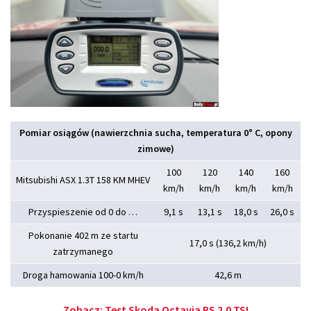
Pomiar osiągów (nawierzchnia sucha, temperatura 0° C, opony
zimowe)
100
120
140
160
Mitsubishi ASX 1.3T 158 KM MHEV
km/h
km/h
km/h
km/h
Przyspieszenie od 0 do …
9,1 s
13,1 s
18,0 s
26,0 s
Pokonanie 402 m ze startu
17,0 s (136,2 km/h)
zatrzymanego
Droga hamowania 100-0 km/h
42,6 m
Zobacz:
Test Skoda Octavia RS 2.0 TSI