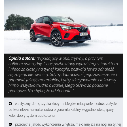
Opinia autora:
"Wpadający w oko, zrywny, a przy tym
całkiem oszczędny. Choć pozbawiony wyrazistego charakteru
i nieco za ciasny na tylnej kanapie, pozwala łatwo odnaleźć
się za jego kierownicą. Gdyby dopracować jego zawieszenie i
poprawić jakość materiałów, byłby zdecydowanie ciekawszy.
Mimo wszystko trudno o ładniejszego SUV-a za podobne
pieniądze. No chyba, że od Renault. "
elastyczny silnik, szybka skrzynia biegów, relatywnie nieduże zużycie
paliwa, niezłe hamulce, dobra ergonomia kabiny, wygodne fotele, spory
kufer, dobry system audio, cena
przeciętna jakość wykończenia wnętrza, mało miejsca na nogi na tylnej