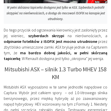
W pełni skórzana tapicerka dostępna jest tylko w ASX. Szyberdach potrafił
skrzypieć na nierównościach, a dostęp do mocowań ISOFIX na kanapie jest
utrudniony.
Do tego przycisk od ogrzewania kierownicy jest zasłonięty przez
jej wieniec,
szyberdach skrzypi
na nierównościach, a
odpinanie fotelików z ISOFIX jest mocno utrudnione
przez
zbyt blisko umieszczone zamki. ASX bryluje jednak na Capturem
tym, że
ma bardzo dobrej jakości, w pełni skórzaną
tapicerkę
. W Renault dostępna jest tylko „okrojona” jej wersja.
Mitsubishi ASX – silnik 1.3 Turbo MHEV 158
KM
Mistubishi ASX wyposażono w te same jednostki napędowe co
Captura. Wybór jest całkiem spory – od 1.0-litrowego silnika
benzynowego, przez miękką hybrydę aż po zaawansowany
napęd hybrydowy HEV wzorowany na tym z Formuły 1. Niestety
do pełni szczęścia zabrakło diesla. Testowany egzemplarz