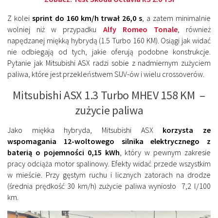
Z kolei
sprint do 160 km/h trwał 26,0 s
, a zatem minimalnie
wolniej niż w przypadku
Alfy Romeo Tonale
, również
napędzanej miękką hybrydą (1.5 Turbo 160 KM). Osiągi jak widać
nie odbiegają od tych, jakie oferują podobne konstrukcje.
Pytanie jak Mitsubishi ASX radzi sobie z nadmiernym zużyciem
paliwa, które jest przekleństwem SUV-ów i wielu crossoverów.
Mitsubishi ASX 1.3 Turbo MHEV 158 KM –
zużycie paliwa
Jako miękka hybryda, Mitsubishi ASX
korzysta ze
wspomagania 12-woltowego silnika elektrycznego z
baterią o pojemności 0,15 kWh
, który w pewnym zakresie
pracy odciąża motor spalinowy. Efekty widać przede wszystkim
w mieście. Przy gęstym ruchu i licznych zatorach na drodze
(średnia prędkość 30 km/h) zużycie paliwa wyniosło 7,2 l/100
km.