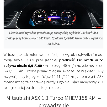
Licznik dość wyraźnie przekłamuje, rzeczywistą szybkość 140 km/h ASX
uzyskuje przy licznikowych 145 km/h. Spalanie 8,4 l/100 km to dobry wynik jak
na SUV-a.
W trasie już tak kolorowo nie jest, bo wysoka sylwetka i masa
robią swoje. O ile przy średniej
prędkość 120 km/h auto
zużywa niezłe 6,9 l/100 km
, to przy 140 km/h zużycie rośnie do
8,4 l/100 km. Trzeba jednak mieć na uwadze, ze większe SUV-y
zużywają przy tej szybkości już 10-11 l/100 km, zatem wynik ASX
można uznać za naprawdę niezły. Ogólnie układ napędowy ASX
to najmocniejsza strona tego modelu.
Mitsubishi ASX 1.3 Turbo MHEV 158 KM –
prowadzenie