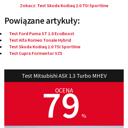
Zobacz:
Test Skoda Kodiaq 2.0 TSI Sportline
Powiązane artykuły:
Test Ford Puma ST 1.0 EcoBoost
Test Alfa Romeo Tonale Hybrid
Test Skoda Kodiaq 2.0 TSI Sportline
Test Cupra Formentor VZ5
Test Mitsubishi ASX 1.3 Turbo MHEV
79
OCENA
%