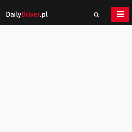
Daily
Driver
.pl
Nowości
Premiery
Rynek
Drogi
Zmiany w prawie
Wydarzenia
MOTORsport
Testy
Porady
Zakup i eksploatacja