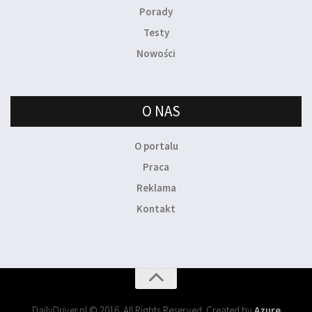
Porady
Testy
Nowości
O NAS
O portalu
Praca
Reklama
Kontakt
DailyDriver.pl © 2016. All Rights Reserved. Created by
Azure