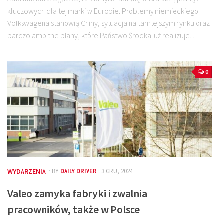
kluczowych dla tej marki w Europie. Problemy niemieckiego
Volkswagena stanowią Chiny, sytuacja na tamtejszym rynku oraz
bardzo ambitne plany, które Państwo Środka już realizuje...
0
WYDARZENIA
· BY
DAILY DRIVER
· 3 GRU, 2024
Valeo zamyka fabryki i zwalnia
pracowników, także w Polsce