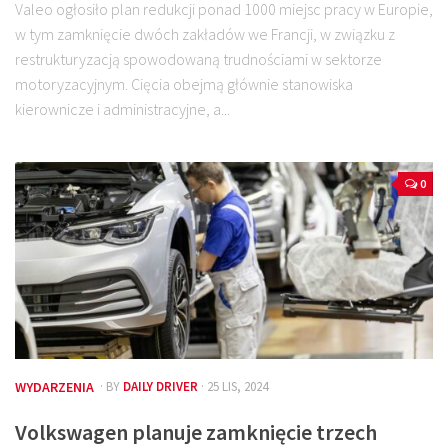
Valeo ogłosiło plan redukcji ponad 1000 miejsc pracy w Europie,
w tym zamknięcie dwóch zakładów we Francji, w związku z
restrukturyzacją spowodowaną trudnościami w sektorze
motoryzacyjnym. Cięcia obejmą głównie stanowiska
kierownicze i administracyjne, a...
0
WYDARZENIA
· BY
DAILY DRIVER
· 25 LIS, 2024
Volkswagen planuje zamknięcie trzech