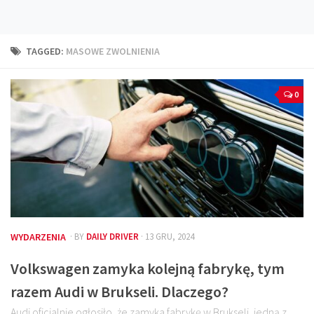
Technika
Prawo
TAGGED:
MASOWE ZWOLNIENIA
Technika jazdy
Oświetlenie
0
Kalkulatory
Przelicznik mocy
Auto z niemiec
Galerie
WYDARZENIA
· BY
DAILY DRIVER
· 13 GRU, 2024
Volkswagen zamyka kolejną fabrykę, tym
razem Audi w Brukseli. Dlaczego?
Audi oficjalnie ogłosiło, że zamyka fabrykę w Brukseli, jedną z