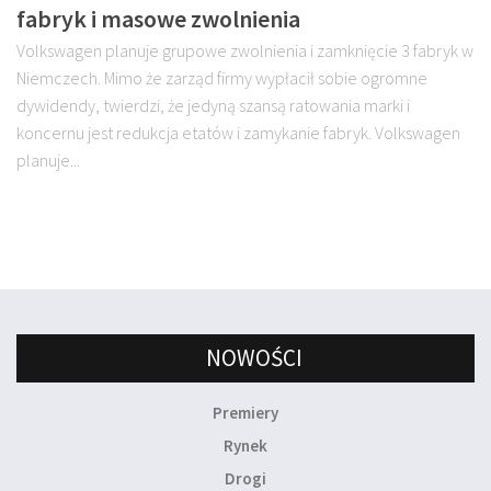
fabryk i masowe zwolnienia
Volkswagen planuje grupowe zwolnienia i zamknięcie 3 fabryk w
Niemczech. Mimo że zarząd firmy wypłacił sobie ogromne
dywidendy, twierdzi, że jedyną szansą ratowania marki i
koncernu jest redukcja etatów i zamykanie fabryk. Volkswagen
planuje...
NOWOŚCI
Premiery
Rynek
Drogi