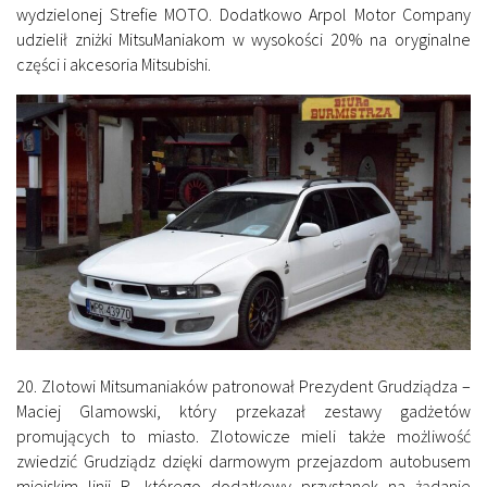
wydzielonej Strefie MOTO. Dodatkowo Arpol Motor Company
udzielił zniżki MitsuManiakom w wysokości 20% na oryginalne
części i akcesoria Mitsubishi.
20. Zlotowi Mitsumaniaków patronował Prezydent Grudziądza –
Maciej Glamowski, który przekazał zestawy gadżetów
promujących to miasto. Zlotowicze mieli także możliwość
zwiedzić Grudziądz dzięki darmowym przejazdom autobusem
miejskim linii R, którego dodatkowy przystanek na żądanie