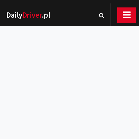
Daily
Driver
.pl
Nowości
Premiery
Rynek
Drogi
Zmiany w prawie
Wydarzenia
MOTORsport
Testy
Porady
Zakup i eksploatacja