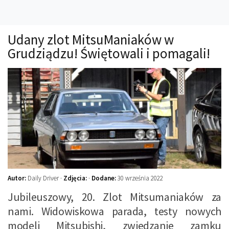
Technika
Prawo
Udany zlot MitsuManiaków w
Technika jazdy
Grudziądzu! Świętowali i pomagali!
Oświetlenie
Kalkulatory
Przelicznik mocy
Auto z niemiec
Galerie
Autor:
Daily Driver ·
Zdjęcia:
·
Dodane:
30 września 2022
Jubileuszowy, 20. Zlot Mitsumaniaków za
nami. Widowiskowa parada, testy nowych
modeli Mitsubishi, zwiedzanie zamku