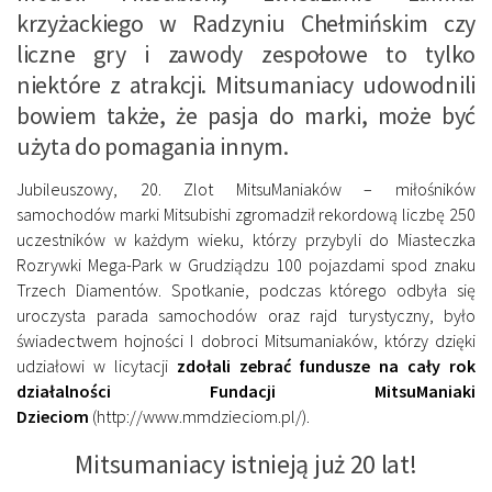
krzyżackiego w Radzyniu Chełmińskim czy
liczne gry i zawody zespołowe to tylko
niektóre z atrakcji. Mitsumaniacy udowodnili
bowiem także, że pasja do marki, może być
użyta do pomagania innym.
Jubileuszowy, 20. Zlot MitsuManiaków – miłośników
samochodów marki Mitsubishi zgromadził rekordową liczbę 250
uczestników w każdym wieku, którzy przybyli do Miasteczka
Rozrywki Mega-Park w Grudziądzu 100 pojazdami spod znaku
Trzech Diamentów. Spotkanie, podczas którego odbyła się
uroczysta parada samochodów oraz rajd turystyczny, było
świadectwem hojności I dobroci Mitsumaniaków, którzy dzięki
udziałowi w licytacji
zdołali zebrać fundusze na cały rok
działalności Fundacji MitsuManiaki
Dzieciom
(http://www.mmdzieciom.pl/).
Mitsumaniacy istnieją już 20 lat!