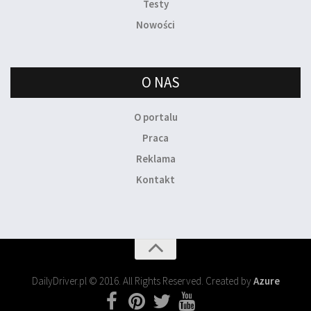
Testy
Nowości
O NAS
O portalu
Praca
Reklama
Kontakt
DailyDriver.pl © 2016. All Rights Reserved. Created by
Azure