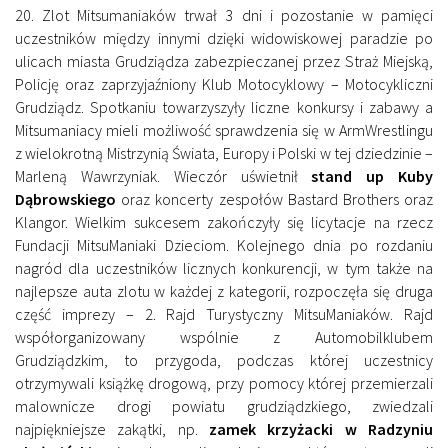
20. Zlot Mitsumaniaków trwał 3 dni i pozostanie w pamięci
uczestników między innymi dzięki widowiskowej paradzie po
ulicach miasta Grudziądza zabezpieczanej przez Straż Miejską,
Policję oraz zaprzyjaźniony Klub Motocyklowy – Motocykliczni
Grudziądz. Spotkaniu towarzyszyły liczne konkursy i zabawy a
Mitsumaniacy mieli możliwość sprawdzenia się w ArmWrestlingu
z wielokrotną Mistrzynią Świata, Europy i Polski w tej dziedzinie –
Marleną Wawrzyniak. Wieczór uświetnił
stand up Kuby
Dąbrowskiego
oraz koncerty zespołów Bastard Brothers oraz
Klangor. Wielkim sukcesem zakończyły się licytacje na rzecz
Fundacji MitsuManiaki Dzieciom. Kolejnego dnia po rozdaniu
nagród dla uczestników licznych konkurencji, w tym także na
najlepsze auta zlotu w każdej z kategorii, rozpoczęła się druga
część imprezy – 2. Rajd Turystyczny MitsuManiaków. Rajd
współorganizowany wspólnie z Automobilklubem
Grudziądzkim, to przygoda, podczas której uczestnicy
otrzymywali książkę drogową, przy pomocy której przemierzali
malownicze drogi powiatu grudziądzkiego, zwiedzali
najpiękniejsze zakątki, np.
zamek krzyżacki w Radzyniu