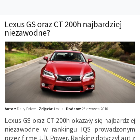
Technika
Prawo
Lexus GS oraz CT 200h najbardziej
Technika jazdy
niezawodne?
Oświetlenie
Kalkulatory
Przelicznik mocy
Auto z niemiec
Galerie
Autor:
Daily Driver ·
Zdjęcia:
Lexus ·
Dodane:
26 czerwca 2016
Lexus GS oraz CT 200h okazały się najbardziej
niezawodne w rankingu IQS prowadzonym
przez firmę J.D. Power. Ranking dotyczył aut z