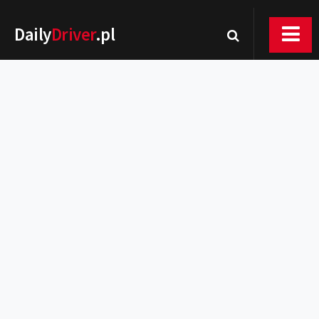
Daily
Driver
.pl
Nowości
Premiery
Rynek
Drogi
Zmiany w prawie
Wydarzenia
MOTORsport
Testy
Porady
Zakup i eksploatacja