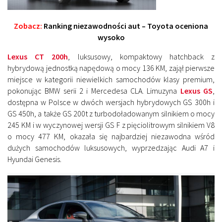
Zobacz:
Ranking niezawodności aut – Toyota oceniona
wysoko
Lexus CT 200h
, luksusowy, kompaktowy hatchback z
hybrydową jednostką napędową o mocy 136 KM, zajął pierwsze
miejsce w kategorii niewielkich samochodów klasy premium,
pokonując BMW serii 2 i Mercedesa CLA. Limuzyna
Lexus GS
,
dostępna w Polsce w dwóch wersjach hybrydowych GS 300h i
GS 450h, a także GS 200t z turbodoładowanym silnikiem o mocy
245 KM i w wyczynowej wersji GS F z pięciolitrowym silnikiem V8
o mocy 477 KM, okazała się najbardziej niezawodna wśród
dużych samochodów luksusowych, wyprzedzając Audi A7 i
Hyundai Genesis.