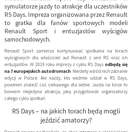
symulatorze jazdy to atrakcje dla uczestników
RS Days. Impreza organizowana przez Renault
to gratka dla fanów sportowych modeli
Renault Sport i entuzjastów wyścigów
samochodowych.
Renault Sport zamierza kontynuować spotkania na torach
wyścigowych dla właścicieli aut Renault z serii RS oraz ich
entuzjastów. W 2019 roku imprezy z cyklu RS Days
odbędą się
na 7 europejskich autodromach
. Niestety wśród nich zabranie
edycji w Polsce. Ale każdy, kto weźmie udział w RS Days,
powinien znaleźć coś ciekawego dla siebie. Jazda na torze to
bowiem niejedyna atrakcja, jaką przygotowali organizatorzy
całego cyklu spotkań.
RS Days – na jakich torach będą mogli
jeździć amatorzy?
Renault zawsze podkreślało, że chce integracji z właścicielami