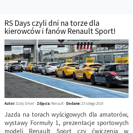
Technika
Prawo
RS Days czyli dni na torze dla
Technika jazdy
kierowców i fanów Renault Sport!
Oświetlenie
Kalkulatory
Przelicznik mocy
Auto z niemiec
Galerie
Autor:
Daily Driver ·
Zdjęcia:
Renault ·
Dodane:
23 lutego 2019
Jazda na torach wyścigowych dla amatorów,
wystawy Formuły 1, prezentacje sportowych
modeli Renault Sport czy ćwiczenia w