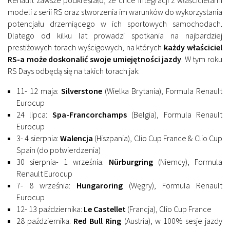
modeli z serii RS oraz stworzenia im warunków do wykorzystania
potencjału drzemiącego w ich sportowych samochodach.
Dlatego od kilku lat prowadzi spotkania na najbardziej
prestiżowych torach wyścigowych, na których
każdy właściciel
RS-a może doskonalić swoje umiejętności jazdy
. W tym roku
RS Days odbędą się na takich torach jak:
11- 12 maja:
Silverstone
(Wielka Brytania), Formula Renault
Eurocup
24 lipca:
Spa-Francorchamps
(Belgia), Formula Renault
Eurocup
3- 4 sierpnia:
Walencja
(Hiszpania), Clio Cup France & Clio Cup
Spain (do potwierdzenia)
30 sierpnia- 1 września:
Nürburgring
(Niemcy), Formula
Renault Eurocup
7- 8 września:
Hungaroring
(Węgry), Formula Renault
Eurocup
12- 13 października:
Le Castellet
(Francja), Clio Cup France
28 października:
Red Bull Ring
(Austria), w 100% sesje jazdy