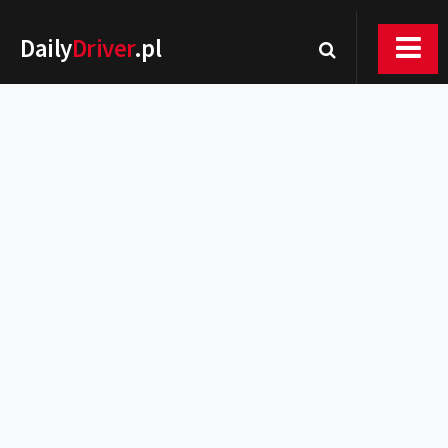
Daily
Driver
.pl
Nowości
Premiery
Rynek
Drogi
Zmiany w prawie
Wydarzenia
MOTORsport
Testy
Porady
Zakup i eksploatacja