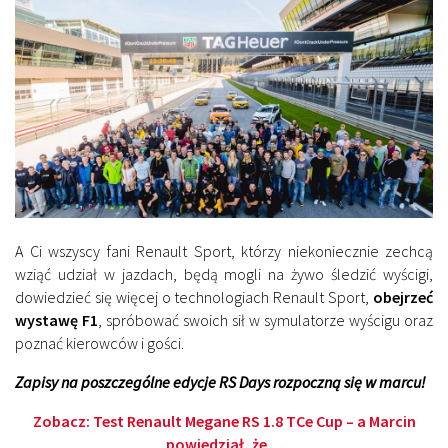
A Ci wszyscy fani Renault Sport, którzy niekoniecznie zechcą
wziąć udział w jazdach, będą mogli na żywo śledzić wyścigi,
dowiedzieć się więcej o technologiach Renault Sport,
obejrzeć
wystawę F1
, spróbować swoich sił w symulatorze wyścigu oraz
poznać kierowców i gości.
Zapisy na poszczególne edycje RS Days rozpoczną się w marcu!
Zobacz: Test Renault Megane RS 1.8 TCe Cup – a Marcin
powiedział, że…