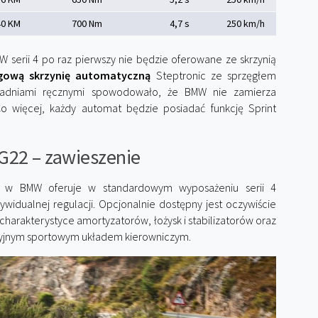
40 KM
700 Nm
4,7 s
250 km/h
W serii 4 po raz pierwszy nie będzie oferowane ze skrzynią
egową skrzynię automatyczną
Steptronic ze sprzęgłem
kładniami ręcznymi spowodowało, że BMW nie zamierza
Co więcej, każdy automat będzie posiadać funkcję Sprint
G22 – zawieszenie
a, w BMW oferuje w standardowym wyposażeniu serii 4
widualnej regulacji. Opcjonalnie dostępny jest oczywiście
 charakterystyce amortyzatorów, łożysk i stabilizatorów oraz
cyjnym sportowym układem kierowniczym.