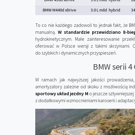
BMW M440d xDrive
3.0 L mild hybrid
3
To co nie każdego zadowoli to jednak fakt, że BM
manualną.
W standardzie przewidziano 8-bi
hydrokinetycznym. Małe zainteresowanie prze
oferować w Polsce wersji z takimi skrzyniami. 
do szybkich i dynamicznych przyspieszeń.
BMW serii 4 
W ramach jak najwyższej jakości prowadzeni
amortyzatory zależne od skoku z możliwością indy
sportowy układ jezdny M
o jeszcze sztywniejszej
z dodatkowymi wzmocnieniami karoserii i adapta