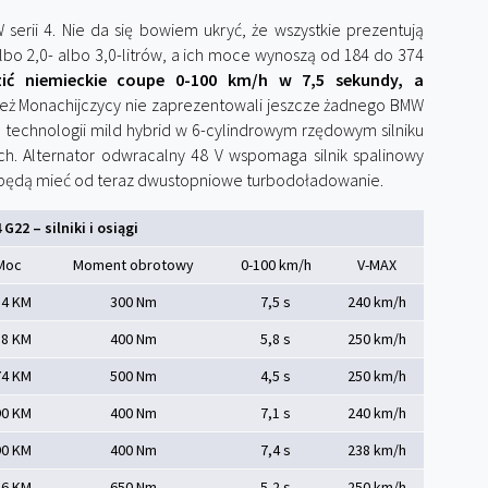
serii 4. Nie da się bowiem ukryć, że wszystkie prezentują
lbo 2,0- albo 3,0-litrów, a ich moce wynoszą od 184 do 374
dzić niemieckie coupe 0-100 km/h w 7,5 sekundy, a
cież Monachijczycy nie zaprezentowali jeszcze żadnego BMW
 technologii mild hybrid w 6-cylindrowym rzędowym silniku
ch. Alternator odwracalny 48 V wspomaga silnik spalinowy
ki będą mieć od teraz dwustopniowe turbodoładowanie.
 G22 – silniki i osiągi
Moc
Moment obrotowy
0-100 km/h
V-MAX
84 KM
300 Nm
7,5 s
240 km/h
58 KM
400 Nm
5,8 s
250 km/h
74 KM
500 Nm
4,5 s
250 km/h
90 KM
400 Nm
7,1 s
240 km/h
90 KM
400 Nm
7,4 s
238 km/h
86 KM
650 Nm
5,2 s
250 km/h