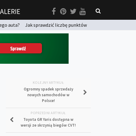
ALERIE
ego auta?
Jak sprawdzić liczbę punktów
KOLEJNY ARTYKUŁ
Ogromny spadek sprzedaży
nowych samochodów w
Polsce!
POPRZEDNI ARTYKUŁ
Toyota GR Yaris dostępna w
wersji ze skrzynią biegów CVT!