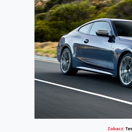
Zobacz:
Te