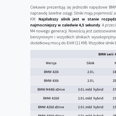
Ciekawie prezentują się jednostki napędowe BMW 
naprawdę świetne osiągi. Silniki mają pojemność a
KM.
Najsłabszy silnik jest w stanie rozpę
najmocniejszy w zaledwie 4,5 sekundy
. A prze
M4 nowego generacji. Nowością jest zastosowanie
benzynowym i wszystkich silnikach wysokoprężny
dodatkową mocą do 8 kW (11 KM). Wszystkie silni
BMW serii 4
Wersja
Silnik
BMW 420i
2.0 L
1
BMW 430i
2.0 L
2
BMW M440i xDrive
3.0 L mild hybrid
3
BMW 420d
2.0 L mild hybrid
1
BMW 420d xDrive
2.0 L mild hybrid
1
BMW 430d xDrive
3.0 L mild hybrid
2