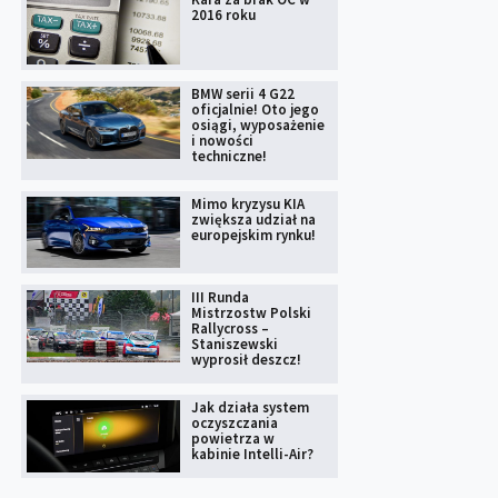
2016 roku
BMW serii 4 G22
oficjalnie! Oto jego
osiągi, wyposażenie
i nowości
techniczne!
Mimo kryzysu KIA
zwiększa udział na
europejskim rynku!
III Runda
Mistrzostw Polski
Rallycross –
Staniszewski
wyprosił deszcz!
Jak działa system
oczyszczania
powietrza w
kabinie Intelli-Air?