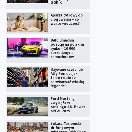
UOKiK
Aparat cyfrowy do
vlogowania – co
warto wiedzieć?
BAIC umacnia
pozycję na polskim
rynku – 10 000
sprzedanych
samochodów
Używane części do
Alfy Romeo: jak
tanio i dobrze
serwisować włoską
legendę?
Ford Mustang
zwycięża w
rankingu J.D. Power
APEAL 2025
Łukasz Tasiemski
driftingowym
mistrzem Drift Open