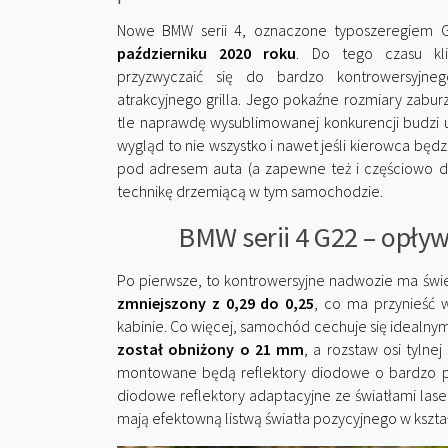
Nowe BMW serii 4, oznaczone typoszeregiem G
październiku 2020 roku
. Do tego czasu kl
przyzwyczaić się do bardzo kontrowersyjneg
atrakcyjnego grilla. Jego pokaźne rozmiary zaburz
tle naprawdę wysublimowanej konkurencji budzi 
wygląd to nie wszystko i nawet jeśli kierowca będ
pod adresem auta (a zapewne też i częściowo 
technikę drzemiącą w tym samochodzie.
BMW serii 4 G22 – opływ
Po pierwsze, to kontrowersyjne nadwozie ma świ
zmniejszony z 0,29 do 0,25
, co ma przynieść 
kabinie. Co więcej, samochód cechuje się idealny
został obniżony o 21 mm
, a rozstaw osi tyln
montowane będą reflektory diodowe o bardzo pł
diodowe reflektory adaptacyjne ze światłami la
mają efektowną listwą światła pozycyjnego w kształc