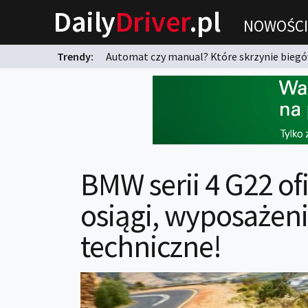
Daily
Driver
.pl
NOWOŚCI
Trendy:
Automat czy manual? Które skrzynie biegów
karnych?
BMW serii 4 G22 ofi
osiągi, wyposażeni
techniczne!