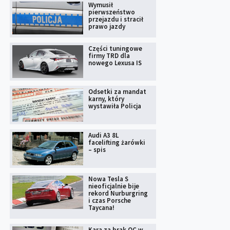
Wymusił
pierwszeństwo
przejazdu i stracił
prawo jazdy
Części tuningowe
firmy TRD dla
nowego Lexusa IS
Odsetki za mandat
karny, który
wystawiła Policja
Audi A3 8L
facelifting żarówki
– spis
Nowa Tesla S
nieoficjalnie bije
rekord Nurburgring
i czas Porsche
Taycana!
Kara za brak OC w