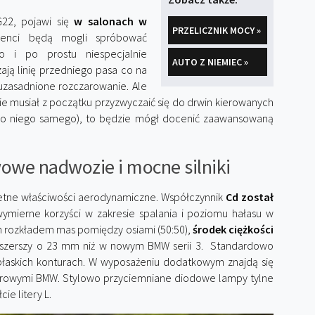
22, pojawi się
w salonach w
PRZELICZNIK MOCY »
ienci będą mogli spróbować
o i po prostu niespecjalnie
AUTO Z NIEMIEC »
ają linię przedniego pasa co na
uzasadnione rozczarowanie. Ale
zie musiał z początku przyzwyczaić się do drwin kierowanych
do niego samego), to będzie mógł docenić zaawansowaną
owe nadwozie i mocne silniki
etne właściwości aerodynamiczne. Współczynnik
Cd został
wymierne korzyści w zakresie spalania i poziomu hałasu w
m rozkładem mas pomiędzy osiami (50:50),
środek ciężkości
ej szerszy o 23 mm niż w nowym BMW serii 3. Standardowo
askich konturach. W wyposażeniu dodatkowym znajdą się
serowymi BMW. Stylowo przyciemniane diodowe lampy tylne
ie litery L.