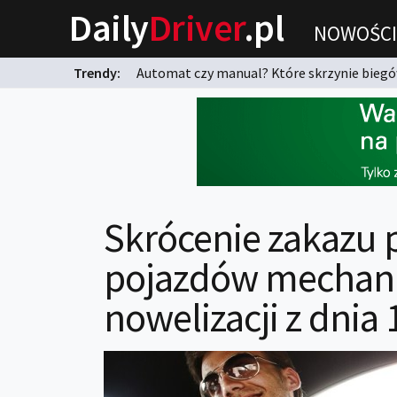
Daily
Driver
.pl
NOWOŚCI
Trendy:
Automat czy manual? Które skrzynie biegów
karnych?
Skrócenie zakazu
pojazdów mechani
nowelizacji z dnia