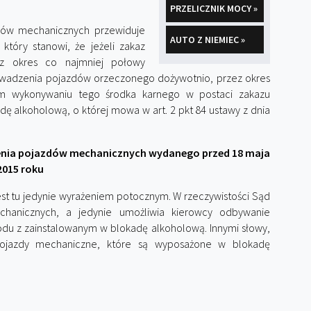
PRZELICZNIK MOCY »
dów mechanicznych przewiduje
AUTO Z NIEMIEC »
tóry stanowi, że jeżeli zakaz
z okres co najmniej połowy
wadzenia pojazdów orzeczonego dożywotnio, przez okres
ym wykonywaniu tego środka karnego w postaci zakazu
 alkoholową, o której mowa w art. 2 pkt 84 ustawy z dnia
enia pojazdów mechanicznych wydanego przed 18 maja
2015 roku
jest tu jedynie wyrażeniem potocznym. W rzeczywistości Sąd
hanicznych, a jedynie umożliwia kierowcy odbywanie
odu z zainstalowanym w blokadę alkoholową. Innymi słowy,
pojazdy mechaniczne, które są wyposażone w blokadę