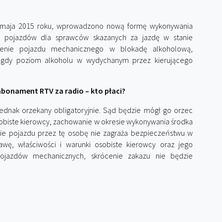
18 maja 2015 roku, wprowadzono nową formę wykonywania
a pojazdów dla sprawców skazanych za jazdę w stanie
żenie pojazdu mechanicznego w blokadę alkoholową,
u, gdy poziom alkoholu w wydychanym przez kierującego
abonament RTV za radio – kto płaci?
jednak orzekany obligatoryjnie. Sąd będzie mógł go orzec
osobiste kierowcy, zachowanie w okresie wykonywania środka
nie pojazdu przez tę osobę nie zagraża bezpieczeństwu w
awę, właściwości i warunki osobiste kierowcy oraz jego
ojazdów mechanicznych, skrócenie zakazu nie będzie