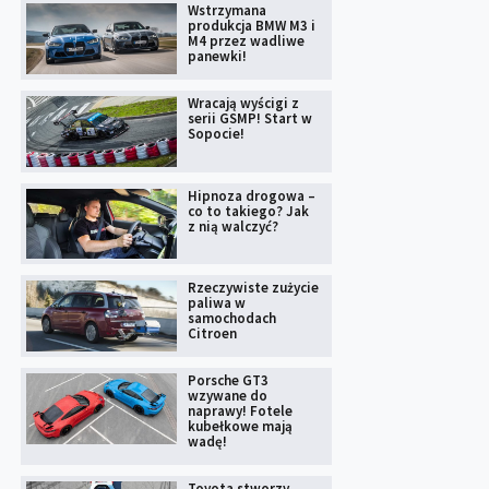
Wstrzymana
produkcja BMW M3 i
M4 przez wadliwe
panewki!
Wracają wyścigi z
serii GSMP! Start w
Sopocie!
Hipnoza drogowa –
co to takiego? Jak
z nią walczyć?
Rzeczywiste zużycie
paliwa w
samochodach
Citroen
Porsche GT3
wzywane do
naprawy! Fotele
kubełkowe mają
wadę!
Toyota stworzy