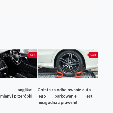
1
0
cja anglika:
Opłata za odholowanie auta i
iany i przeróbki
jego parkowanie jest
niezgodna z prawem!