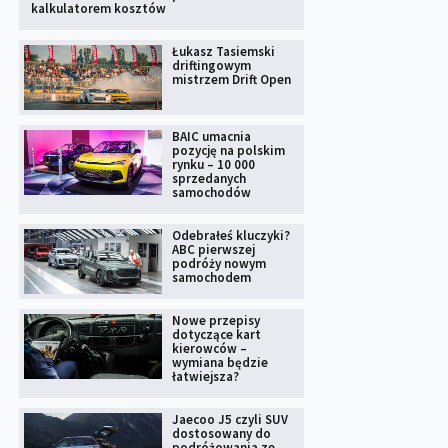
kalkulatorem kosztów
Łukasz Tasiemski
driftingowym
mistrzem Drift Open
BAIC umacnia
pozycję na polskim
rynku – 10 000
sprzedanych
samochodów
Odebrałeś kluczyki?
ABC pierwszej
podróży nowym
samochodem
Nowe przepisy
dotyczące kart
kierowców –
wymiana będzie
łatwiejsza?
Jaecoo J5 czyli SUV
dostosowany do
podróżowania ze