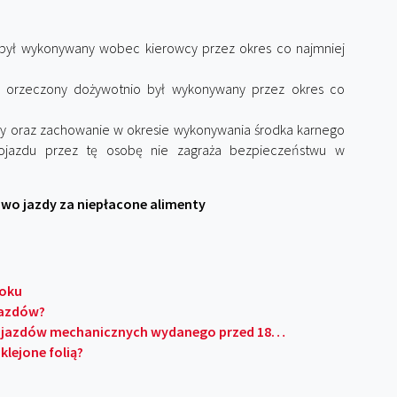
był wykonywany wobec kierowcy przez okres co najmniej
 orzeczony dożywotnio był wykonywany przez okres co
wcy oraz zachowanie w okresie wykonywania środka karnego
pojazdu przez tę osobę nie zagraża bezpieczeństwu w
o jazdy za niepłacone alimenty
roku
jazdów?
pojazdów mechanicznych wydanego przed 18…
lejone folią?