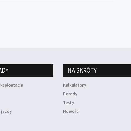
ADY
NA SKRÓTY
eksploatacja
Kalkulatory
a
Porady
Testy
 jazdy
Nowości