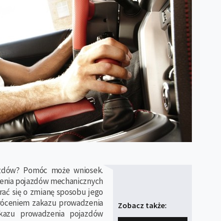
azdów? Pomóc może wniosek.
zenia pojazdów mechanicznych
rać się o zmianę sposobu jego
króceniem zakazu prowadzenia
Zobacz także:
akazu prowadzenia pojazdów