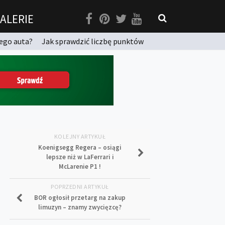
ALERIE
ego auta?
Jak sprawdzić liczbę punktów
KOLEJNY ARTYKUŁ
Koenigsegg Regera – osiągi
lepsze niż w LaFerrari i
McLarenie P1 !
POPRZEDNI ARTYKUŁ
BOR ogłosił przetarg na zakup
limuzyn – znamy zwycięzcę?