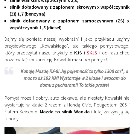
silnik Wankla x współczynnik 2,0;
silnik doładowany z zapłonem iskrowym x współczynnik
(ZI) 1,7 (benzyna)
silnik doładowany z zapłonem samoczynnym (ZS) x
współczynnik 1,5 (diesel)
Dajmy się ponieść naszej wyobraźni i jako przykładu użyjmy
przysłowiowego „Kowalskiego”, ale takiego pomysłowego,
który przeczytał nasze artykuły o
KJS
i
SKJS
i od razu chce
pozamiatać konkurencję. Kowalski ma super pomysł!
Kupuję Mazdę RX-8! Jej pojemność to tylko 1308 cm³ , a
moc to aż 192 KM! Wystartuje w 2 klasie i wracam do
domu z pucharami! To takie proste!
Pomysł może i dobry, auto ciekawe, ale niestety Kowalski nie
wystartuje w klasie 2 razem z Hondą Civic, Peugeotem 206 i
Fiatem Seicento.
Mazda to silnik Wankla
i tutaj zaczynają się
schody.