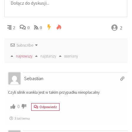
2
2
0
0
Subscribe
najnowszy
najstarszy
oceniany
Sebastian
Czyli silnik wankla jest w takim przypadku nieopłacalny
0
Odpowiedz
3 lat temu