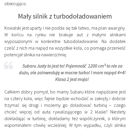
obiecująco.
Mały silnik z turbodoładowaniem
Kowalski jest uparty i nie podda się tak łatwo, ma plan awaryjny.
W końcu na rynku nie brakuje aut z małymi silnikami
wyposażonymi w konkretne tubodoładowanie. Na dodatek
cześć z nich ma napęd na wszystkie koła, co pomaga przenieść
potencjał silnika na nawierzchnię.
Subaru Justy to jest to! Pojemność 1200 cm³ to nie za
dużo, ale zainwestuję w mocne turbo! I mam napęd 4×4!
Klasa 2 jest moja!
Całkiem dobry pomysł, bo mamy Subaru które napędzane jest
na cztery koła, więc fajnie będzie wchodzić w zakręty i dobrze
trzymać się drogi i możemy go doładować turbiną – czego
chcieć więcej od auta rywalizującego w 2 klasie? Niestety
dokładając w turbinę, dokładamy też współczynnik, o którym
wspominałem chwilę wcześniej. W tym wypadku, czyli silnika