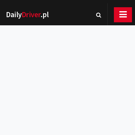
Daily
Driver
.pl
Nowości
Premiery
Rynek
Drogi
Zmiany w prawie
Wydarzenia
MOTORsport
Testy
Porady
Zakup i eksploatacja