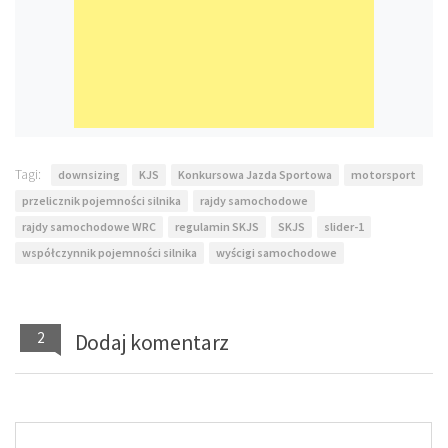
Tagi:
downsizing
KJS
Konkursowa Jazda Sportowa
motorsport
przelicznik pojemności silnika
rajdy samochodowe
rajdy samochodowe WRC
regulamin SKJS
SKJS
slider-1
współczynnik pojemności silnika
wyścigi samochodowe
2
Dodaj komentarz