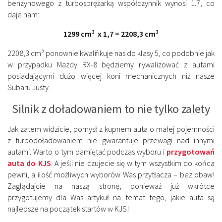
benzynowego z turbosprężarką współczynnik wynosi 1.7, co
daje nam:
1299 cm³ x 1,7 = 2208,3 cm³
2208,3 cm³ ponownie kwalifikuje nas do klasy 5, co podobnie jak
w przypadku Mazdy RX-8 będziemy rywalizować z autami
posiadającymi dużo więcej koni mechanicznych niż nasze
Subaru Justy.
Silnik z doładowaniem to nie tylko zalety
Jak zatem widzicie, pomysł z kupnem auta o małej pojemności
z turbodoładowaniem nie gwarantuje przewagi nad innymi
autami. Warto o tym pamiętać podczas wyboru i
przygotowań
auta do KJS
. A jeśli nie czujecie się w tym wszystkim do końca
pewni, a ilość możliwych wyborów Was przytłacza – bez obaw!
Zaglądajcie na naszą stronę, ponieważ już wkrótce
przygotujemy dla Was artykuł na temat tego, jakie auta są
najlepsze na początek startów w KJS!