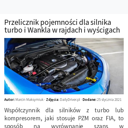
Technika
Prawo
Przelicznik pojemności dla silnika
Technika jazdy
turbo i Wankla w rajdach i wyścigach
Oświetlenie
Kalkulatory
Przelicznik mocy
Auto z niemiec
Galerie
Autor:
Marcin Maksymiuk ·
Zdjęcia:
DailyDriver.pl ·
Dodane:
25 stycznia 2021
Współczynnik dla silników z turbo lub
kompresorem, jaki stosuje PZM oraz FIA, to
sposób na wyrównanie szans w