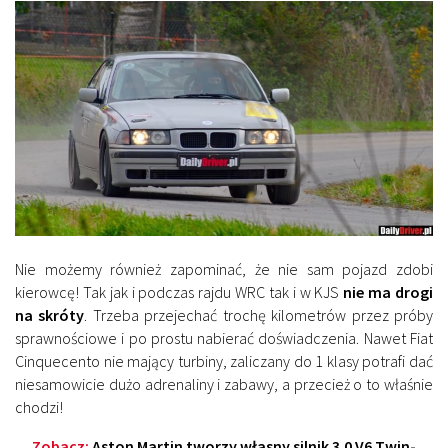
Nie możemy również zapominać, że nie sam pojazd zdobi
kierowcę! Tak jak i podczas rajdu WRC tak i w KJS
nie ma drogi
na skróty
. Trzeba przejechać trochę kilometrów przez próby
sprawnościowe i po prostu nabierać doświadczenia. Nawet Fiat
Cinquecento nie mający turbiny, zaliczany do 1 klasy potrafi dać
niesamowicie dużo adrenaliny i zabawy, a przecież o to właśnie
chodzi!
Zobacz:
Aston Martin tworzy własny silnik 3.0 V6 Twin-