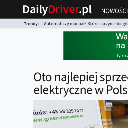
Daily
Driver
.pl
NOWOŚCI
Trendy:
Automat czy manual? Które skrzynie biegów
karnych?
Oto najlepiej sprze
elektryczne w Pols