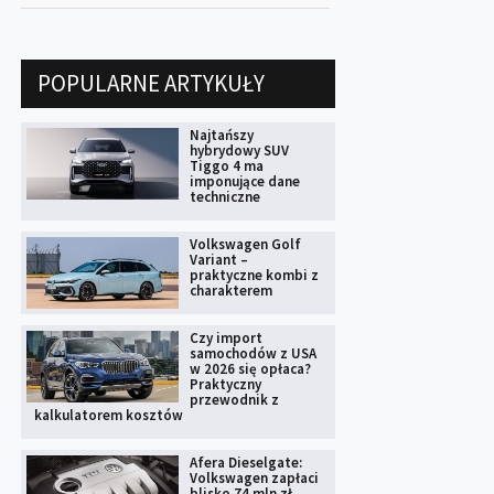
POPULARNE ARTYKUŁY
Najtańszy
hybrydowy SUV
Tiggo 4 ma
imponujące dane
techniczne
Volkswagen Golf
Variant –
praktyczne kombi z
charakterem
Czy import
samochodów z USA
w 2026 się opłaca?
Praktyczny
przewodnik z
kalkulatorem kosztów
Afera Dieselgate:
Volkswagen zapłaci
blisko 74 mln zł