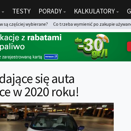
TESTY
PORADY
KALKULATORY
G
 są częściej wybierane?
Co trzeba wymienić po zakupie używan
dające się auta
ce w 2020 roku!