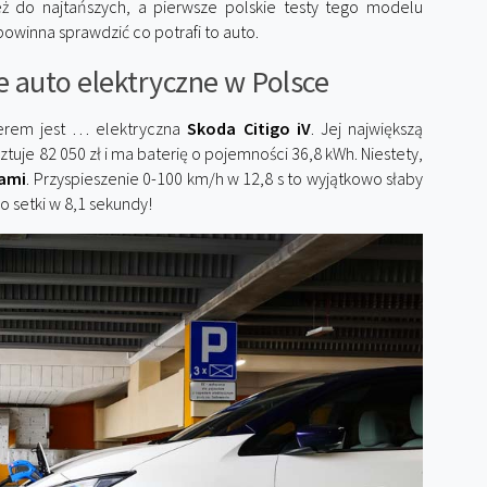
eż do najtańszych, a pierwsze polskie testy tego modelu
owinna sprawdzić co potrafi to auto.
 auto elektryczne w Polsce
erem jest … elektryczna
Skoda Citigo iV
. Jej największą
sztuje 82 050 zł i ma baterię o pojemności 36,8 kWh. Niestety,
gami
. Przyspieszenie 0-100 km/h w 12,8 s to wyjątkowo słaby
o setki w 8,1 sekundy!