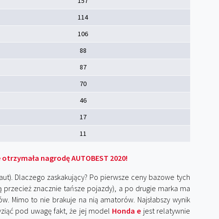
157
114
106
88
87
70
46
17
11
e otrzymała nagrodę AUTOBEST 2020!
aut). Dlaczego zaskakujący? Po pierwsze ceny bazowe tych
są przecież znacznie tańsze pojazdy), a po drugie marka ma
ów. Mimo to nie brakuje na nią amatorów. Najsłabszy wynik
wziąć pod uwagę fakt, że jej model
Honda e
jest relatywnie