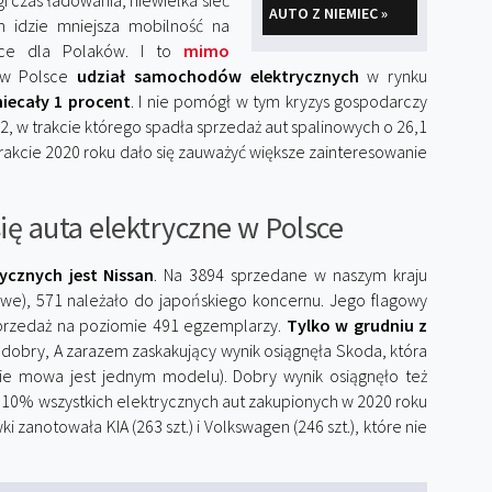
i czas ładowania, niewielka sieć
AUTO Z NIEMIEC »
m idzie mniejsza mobilność na
jące dla Polaków. I to
mimo
e w Polsce
udział samochodów elektrycznych
w rynku
niecały 1 procent
. I nie pomógł w tym kryzys gospodarczy
 w trakcie którego spadła sprzedaż aut spalinowych o 26,1
trakcie 2020 roku dało się zauważyć większe zainteresowanie
się auta elektryczne w Polsce
ycznych jest Nissan
. Na 3894 sprzedane w naszym kraju
we), 571 należało do japońskiego koncernu. Jego flagowy
ął sprzedaż na poziomie 491 egzemplarzy.
Tylko w grudniu z
 dobry, A zarazem zaskakujący wynik osiągnęła Skoda, która
zie mowa jest jednym modelu). Dobry wynik osiągnęło też
o 10% wszystkich elektrycznych aut zakupionych w 2020 roku
 zanotowała KIA (263 szt.) i Volkswagen (246 szt.), które nie