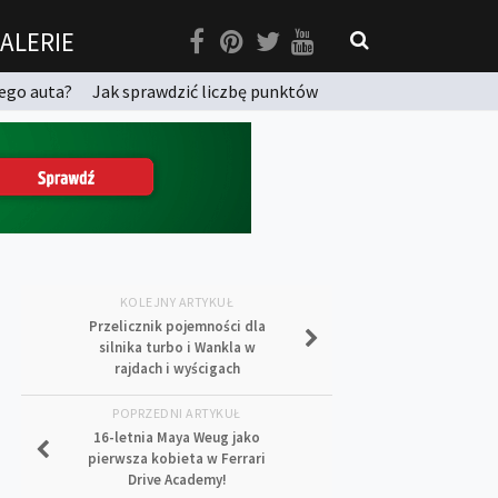
ALERIE
ego auta?
Jak sprawdzić liczbę punktów
KOLEJNY ARTYKUŁ
Przelicznik pojemności dla
silnika turbo i Wankla w
rajdach i wyścigach
POPRZEDNI ARTYKUŁ
16-letnia Maya Weug jako
pierwsza kobieta w Ferrari
Drive Academy!