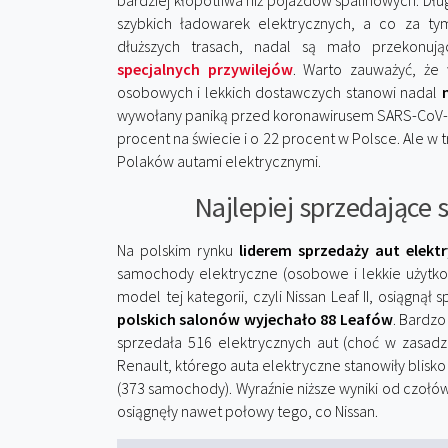
bardziej kłopotliwa niż pojazdów spalinowych. Dług
szybkich ładowarek elektrycznych, a co za ty
dłuższych trasach, nadal są mało przekonu
specjalnych przywilejów
. Warto zauważyć, ż
osobowych i lekkich dostawczych stanowi nadal
wywołany paniką przed koronawirusem SARS-CoV-2,
procent na świecie i o 22 procent w Polsce. Ale w 
Polaków autami elektrycznymi.
Najlepiej sprzedające 
Na polskim rynku
liderem sprzedaży aut elektr
samochody elektryczne (osobowe i lekkie użytko
model tej kategorii, czyli Nissan Leaf II, osiągn
polskich salonów wyjechało 88 Leafów
. Bardzo
sprzedała 516 elektrycznych aut (choć w zasad
Renault, którego auta elektryczne stanowiły blisk
(373 samochody). Wyraźnie niższe wyniki od czołówki
osiągnęły nawet połowy tego, co Nissan.