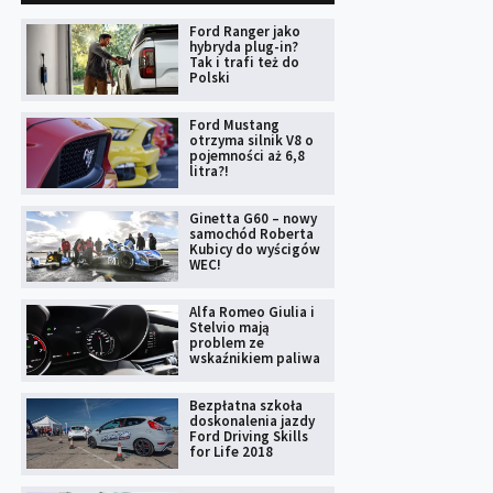
Ford Ranger jako
hybryda plug-in?
Tak i trafi też do
Polski
Ford Mustang
otrzyma silnik V8 o
pojemności aż 6,8
litra?!
Ginetta G60 – nowy
samochód Roberta
Kubicy do wyścigów
WEC!
Alfa Romeo Giulia i
Stelvio mają
problem ze
wskaźnikiem paliwa
Bezpłatna szkoła
doskonalenia jazdy
Ford Driving Skills
for Life 2018