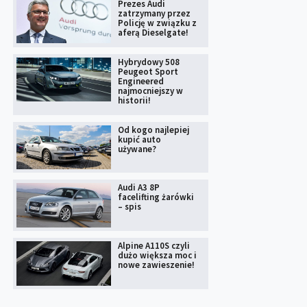
Prezes Audi
zatrzymany przez
Policję w związku z
aferą Dieselgate!
Hybrydowy 508
Peugeot Sport
Engineered
najmocniejszy w
historii!
Od kogo najlepiej
kupić auto
używane?
Audi A3 8P
facelifting żarówki
– spis
Alpine A110S czyli
dużo większa moc i
nowe zawieszenie!