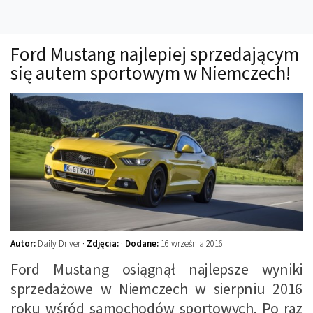
Technika
Prawo
Ford Mustang najlepiej sprzedającym
Technika jazdy
się autem sportowym w Niemczech!
Oświetlenie
Kalkulatory
Przelicznik mocy
Auto z niemiec
Galerie
Autor:
Daily Driver ·
Zdjęcia:
·
Dodane:
16 września 2016
Ford Mustang osiągnął najlepsze wyniki
sprzedażowe w Niemczech w sierpniu 2016
roku wśród samochodów sportowych. Po raz