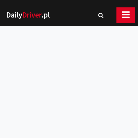
Daily
Driver
.pl
Nowości
Premiery
Rynek
Drogi
Zmiany w prawie
Wydarzenia
MOTORsport
Testy
Porady
Zakup i eksploatacja