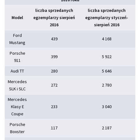
liczba sprzedanych
liczba sprzedanych
Model
egzemplarzy sierpień
egzemplarzy styczeń-
2016
sierpień 2016
Ford
439
4 168
Mustang
Porsche
399
5 922
911
Audi TT
280
5 646
Mercedes
272
2 780
SLK i SLC
Mercedes
Klasy E
233
3 040
Coupe
Porsche
117
2 187
Boxster