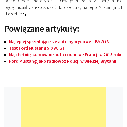
pełnej emocji motoryzacji! I chwała im za to! Za parę lat nie
będę musiał daleko szukać dobrze utrzymanego Mustanga GT
dla siebie 🙂
Powiązane artykuły:
Najlepiej sprzedające się auto hybrydowe – BMW i8
Test Ford Mustang 5.0 V8 GT
Najchętniej kupowane auta coupe we Francji w 2015 roku
Ford Mustang jako radiowóz Policji w Wielkiej Brytanii