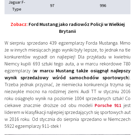
Jaguar F-
97
996
Type
Zobacz:
Ford Mustang jako radiowóz Policji w Wielkiej
Brytanii
W sierpniu sprzedano 439 egzemplarzy Forda Mustanga. Mimo
że w innych miesiącach jego wyniki były lepsze, to jednak na tle
konkurentów wypadł on najlepiej! Dla przykładu w kwietniu
Niemcy kupili 693 sztuki tego auta, a w marcu rekordowe 780
egzemplarzy (
w marcu Mustang także osiągnął najlepszy
wynik sprzedażowy wśród samochodów sportowych
).
Trzeba jednak przyznać, że niemiecka konkurencja trzyma się
niezwykle mocno na rodzimej ziemi. Audi TT w styczniu 2016
roku osiągnęło wynik na poziomie 1004 sprzedanych sztuk! Co
ciekawe znacznie droższe od obu modeli
Porsche 911
jest
liderem w klasyfikacji najlepiej sprzedających się sportowych aut
w 2016 roku. Od stycznia do sierpnia sprzedano w Niemczech
5922 egzemplarzy 911-stek !