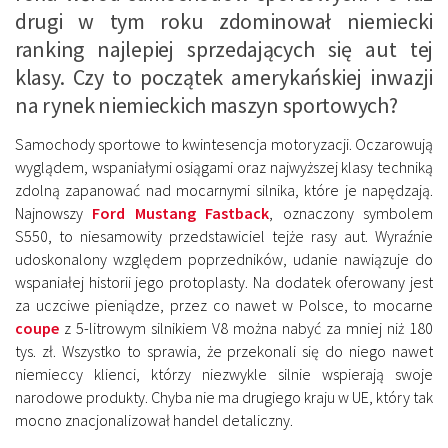
drugi w tym roku zdominował niemiecki
ranking najlepiej sprzedających się aut tej
klasy. Czy to początek amerykańskiej inwazji
na rynek niemieckich maszyn sportowych?
Samochody sportowe to kwintesencja motoryzacji. Oczarowują
wyglądem, wspaniałymi osiągami oraz najwyższej klasy techniką
zdolną zapanować nad mocarnymi silnika, które je napędzają.
Najnowszy
Ford Mustang Fastback
, oznaczony symbolem
S550, to niesamowity przedstawiciel tejże rasy aut. Wyraźnie
udoskonalony względem poprzedników, udanie nawiązuje do
wspaniałej historii jego protoplasty. Na dodatek oferowany jest
za uczciwe pieniądze, przez co nawet w Polsce, to mocarne
coupe
z 5-litrowym silnikiem V8 można nabyć za mniej niż 180
tys. zł. Wszystko to sprawia, że przekonali się do niego nawet
niemieccy klienci, którzy niezwykle silnie wspierają swoje
narodowe produkty. Chyba nie ma drugiego kraju w UE, który tak
mocno znacjonalizował handel detaliczny.