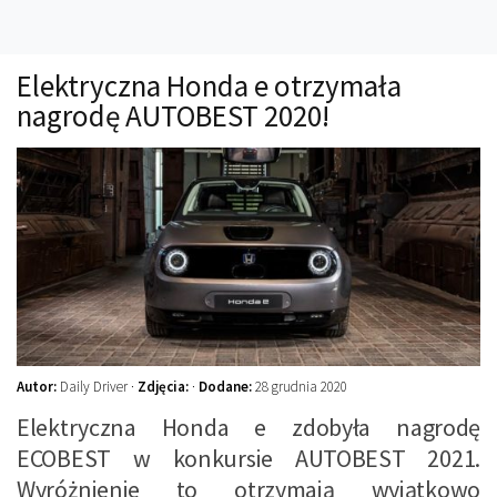
Technika
Prawo
Elektryczna Honda e otrzymała
Technika jazdy
nagrodę AUTOBEST 2020!
Oświetlenie
Kalkulatory
Przelicznik mocy
Auto z niemiec
Galerie
Autor:
Daily Driver ·
Zdjęcia:
·
Dodane:
28 grudnia 2020
Elektryczna Honda e zdobyła nagrodę
ECOBEST w konkursie AUTOBEST 2021.
Wyróżnienie to otrzymają wyjątkowo