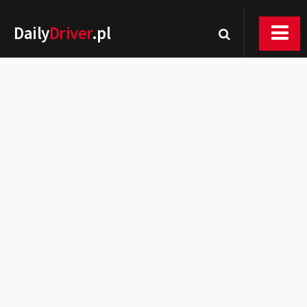
Daily
Driver
.pl
Nowości
Premiery
Rynek
Drogi
Zmiany w prawie
Wydarzenia
MOTORsport
Testy
Porady
Zakup i eksploatacja