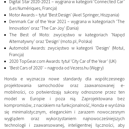
Digital Star 2020-2021 – wygrana w kategorii ‘Connected Car’
(Les Numériques, Francja)
Motor Awards – tytuł ‘Best Design’ (Axel Springer, Hiszpania)
Denmark Car of the Year 2021 – wygrana w kategoriach ‘The
Innovation’ oraz ‘The Car-Joy’ (Dania)
The Best of Moto: zwycięstwo w kategoriach ‘Napęd
Alternatywny’ oraz ‘Design’ (moto.pl, Polska)
Automobil Awards: zwycięstwo w kategorii ‘Design’ (Motul,
Francja)
2020 TopGear.com Awards: tytuł ‘City Car of the Year’ (UK)
‘Best Cars of 2020’ – nagroda od Vezess.hu (Węgry)
Honda e wyznacza nowe standardy dla współczesnego
projektowania samochodów oraz zaawansowanej e-
mobilności, co potwierdzają sukcesy odnoszone przez ten
model w Europie i poza nią. Zaprojektowana bez
kompromisów, z naciskiem na funkcjonalność, Honda e wyróżnia
się minimalistycznym, eleganckim i zarazem nowoczesnym
wyglądem oraz wykorzystaniem najnowocześniejszych
technologii i zaawansowanej, inteligentnej łączności, aby