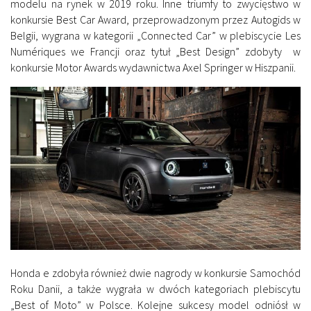
modelu na rynek w 2019 roku. Inne triumfy to zwycięstwo w
konkursie Best Car Award, przeprowadzonym przez Autogids w
Belgii, wygrana w kategorii „Connected Car” w plebiscycie Les
Numériques we Francji oraz tytuł „Best Design” zdobyty w
konkursie Motor Awards wydawnictwa Axel Springer w Hiszpanii.
Honda e zdobyła również dwie nagrody w konkursie Samochód
Roku Danii, a także wygrała w dwóch kategoriach plebiscytu
„Best of Moto” w Polsce. Kolejne sukcesy model odniósł w