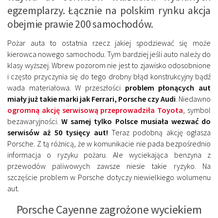
egzemplarzy. Łącznie na polskim rynku akcja
obejmie prawie 200 samochodów.
Pożar auta to ostatnia rzecz jakiej spodziewać się może
kierowca nowego samochodu. Tym bardziej jeśli auto należy do
klasy wyższej. Wbrew pozorom nie jest to zjawisko odosobnione
i często przyczynia się do tego drobny błąd konstrukcyjny bądź
wada materiałowa. W przeszłości
problem płonących aut
miały już takie marki jak Ferrari, Porsche czy Audi
. Niedawno
ogromną akcję serwisową przeprowadziła Toyota
, symbol
bezawaryjności.
W samej tylko Polsce musiała wezwać do
serwisów aż 50 tysięcy aut!
Teraz podobną akcję ogłasza
Porsche. Z tą różnicą, że w komunikacie nie pada bezpośrednio
informacja o ryzyku pożaru. Ale wyciekająca benzyna z
przewodów paliwowych zawsze niesie takie ryzyko. Na
szczęście problem w Porsche dotyczy niewielkiego wolumenu
aut.
Porsche Cayenne zagrożone wyciekiem