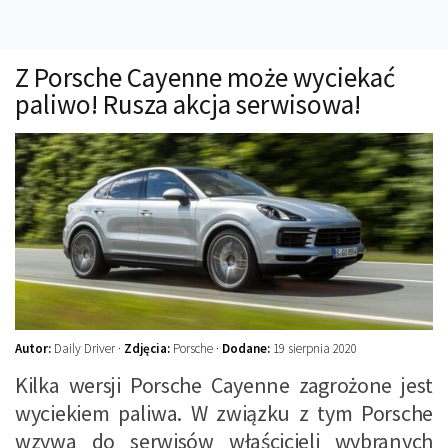
Technika
Prawo
Z Porsche Cayenne może wyciekać
Technika jazdy
paliwo! Rusza akcja serwisowa!
Oświetlenie
Kalkulatory
Przelicznik mocy
Auto z niemiec
Galerie
Autor:
Daily Driver ·
Zdjęcia:
Porsche ·
Dodane:
19 sierpnia 2020
Kilka wersji Porsche Cayenne zagrożone jest
wyciekiem paliwa. W związku z tym Porsche
wzywa do serwisów właścicieli wybranych