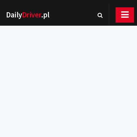
Daily
Driver
.pl
Nowości
Premiery
Rynek
Drogi
Zmiany w prawie
Wydarzenia
MOTORsport
Testy
Porady
Zakup i eksploatacja