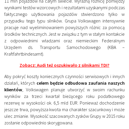
11 mln pojazdów na całym świecie. Wyraźną różnicę pomiędzy
wynikami testów wzorcowych i rezultatami uzyskanymi podczas
faktycznego użytkowania pojazdów stwierdzono tylko w
przypadku tego typu silników. Grupa Volkswagen intensywnie
pracuje nad wyeliminowaniem powyższych różnic za pomocą
środków technicznych. Jest w związku z tym w stałym kontakcie
z odpowiednimi władzami oraz niemieckim Federalnym
Urzędem ds. Transportu Samochodowego (KBA –
Kraftfahrtbindesamt).
Zobacz:
Audi też oszukiwało z silnikami TDI?
Aby pokryć koszty koniecznych czynności serwisowych i innych
działań, których
celem będzie odbudowa zaufania naszych
klientów
, Volkswagen planuje utworzyć w swoim rachunku
wyników za trzeci kwartał bieżącego roku podatkowego
rezerwę w wysokości ok. 6,5 mld EUR. Ponieważ dochodzenie
jeszcze trwa, powyższa kwota ma charakter szacunkowy i może
ulec zmianie. Wysokość szacowanych zysków Grupy w 2015 roku
zostanie odpowiednio skorygowana.