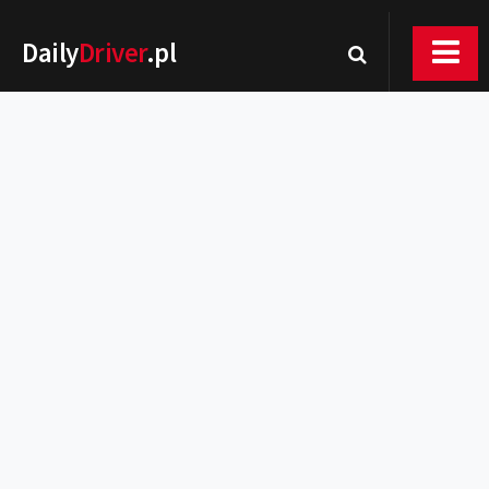
Daily
Driver
.pl
Nowości
Premiery
Rynek
Drogi
Zmiany w prawie
Wydarzenia
MOTORsport
Testy
Porady
Zakup i eksploatacja