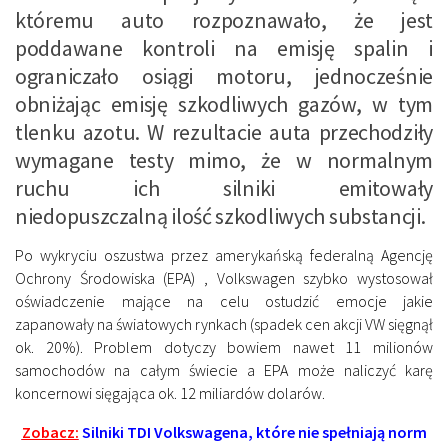
któremu auto rozpoznawało, że jest
poddawane kontroli na emisję spalin i
ograniczało osiągi motoru, jednocześnie
obniżając emisję szkodliwych gazów, w tym
tlenku azotu. W rezultacie auta przechodziły
wymagane testy mimo, że w normalnym
ruchu ich silniki emitowały
niedopuszczalną ilość szkodliwych substancji.
Po wykryciu oszustwa przez amerykańską federalną Agencję
Ochrony Środowiska (EPA) , Volkswagen szybko wystosował
oświadczenie mające na celu ostudzić emocje jakie
zapanowały na światowych rynkach (spadek cen akcji VW sięgnął
ok. 20%). Problem dotyczy bowiem nawet 11 milionów
samochodów na całym świecie a EPA może naliczyć karę
koncernowi sięgająca ok. 12 miliardów dolarów.
Zobacz:
Silniki TDI Volkswagena, które nie spełniają norm