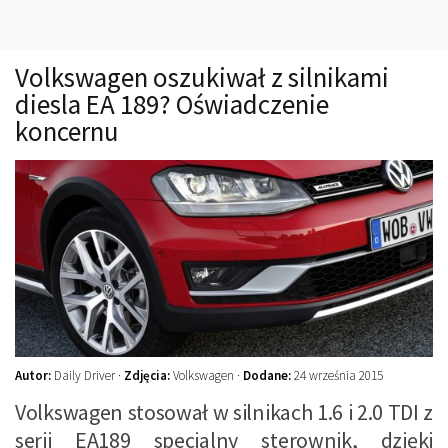
Technika
Prawo
Volkswagen oszukiwał z silnikami
Technika jazdy
diesla EA 189? Oświadczenie
Oświetlenie
koncernu
Kalkulatory
Przelicznik mocy
Auto z niemiec
Galerie
Autor:
Daily Driver ·
Zdjęcia:
Volkswagen ·
Dodane:
24 września 2015
Volkswagen stosował w silnikach 1.6 i 2.0 TDI z
serii EA189 specjalny sterownik, dzięki