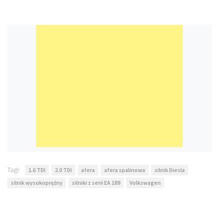
Tagi:
1.6 TDI
2.0 TDI
afera
afera spalinowa
silnik Diesla
silnik wysokoprężny
silniki z serii EA 189
Volkswagen