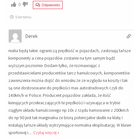
0
Odpowiedz
5 lat temu
Derek
realia będą takie: ograniczą prędkość w pojazdach, zastosują tańsze
komponenty a cena pojazdów zostanie na tym samym bądź
wyższym poziomie. Dodam tylko, że rozmawiając z
przedstawicielami producentów tarcz hamulcowych, komponentów
zawieszenia można dojść do wniosku że ze względu na koszty i tak
są one dostosowane do prędkości max autostradowych czyli do
140km/h w Polsce. Producent pojazdów zakłada, że ilość
kierujących przekraczających te prędkości i używająca w trybie
ciągłym układu hamulcowego np 10x z rządu hamowanie z 200km.h
do np 90 jest tak marginalna że biorą potencjalne skutki na klatę i
instalują tańsze układy wytrzymujące normalna eksploatację. W klasie
sportowej i
…
Czytaj więcej »