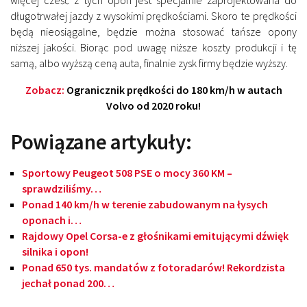
więcej cześć z tych opon jest specjalnie zaprojektowana do
długotrwałej jazdy z wysokimi prędkościami. Skoro te prędkości
będą nieosiągalne, będzie można stosować tańsze opony
niższej jakości. Biorąc pod uwagę niższe koszty produkcji i tę
samą, albo wyższą ceną auta, finalnie zysk firmy będzie wyższy.
Zobacz:
Ogranicznik prędkości do 180 km/h w autach
Volvo od 2020 roku!
Powiązane artykuły:
Sportowy Peugeot 508 PSE o mocy 360 KM –
sprawdziliśmy…
Ponad 140 km/h w terenie zabudowanym na łysych
oponach i…
Rajdowy Opel Corsa-e z głośnikami emitującymi dźwięk
silnika i opon!
Ponad 650 tys. mandatów z fotoradarów! Rekordzista
jechał ponad 200…