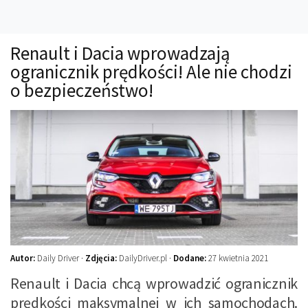
Technika
Prawo
Renault i Dacia wprowadzają
Technika jazdy
ogranicznik prędkości! Ale nie chodzi
Oświetlenie
o bezpieczeństwo!
Kalkulatory
Przelicznik mocy
Auto z niemiec
Galerie
Autor:
Daily Driver ·
Zdjęcia:
DailyDriver.pl ·
Dodane:
27 kwietnia 2021
Renault i Dacia chcą wprowadzić ogranicznik
prędkości maksymalnej w ich samochodach.