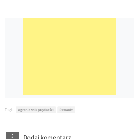
Tagi:
ogranicznik prędkości
Renault
3
Dodaj komentarz