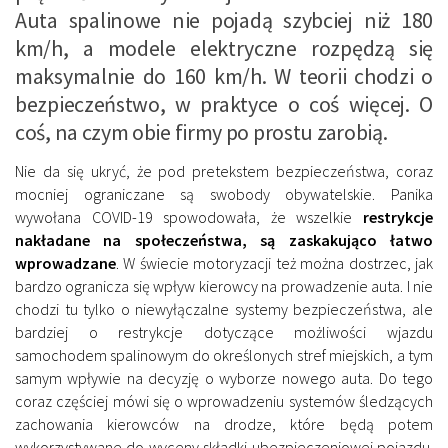
Auta spalinowe nie pojadą szybciej niż 180
km/h, a modele elektryczne rozpędzą się
maksymalnie do 160 km/h. W teorii chodzi o
bezpieczeństwo, w praktyce o coś więcej. O
coś, na czym obie firmy po prostu zarobią.
Nie da się ukryć, że pod pretekstem bezpieczeństwa, coraz
mocniej ograniczane są swobody obywatelskie. Panika
wywołana COVID-19 spowodowała, że wszelkie
restrykcje
nakładane na społeczeństwa, są zaskakująco łatwo
wprowadzane
. W świecie motoryzacji też można dostrzec, jak
bardzo ogranicza się wpływ kierowcy na prowadzenie auta. I nie
chodzi tu tylko o niewyłączalne systemy bezpieczeństwa, ale
bardziej o restrykcje dotyczące możliwości wjazdu
samochodem spalinowym do określonych stref miejskich, a tym
samym wpływie na decyzję o wyborze nowego auta. Do tego
coraz częściej mówi się o wprowadzeniu systemów śledzących
zachowania kierowców na drodze, które będą potem
wykorzystywane do wyceny składki ubezpieczeniowej pojazdu.