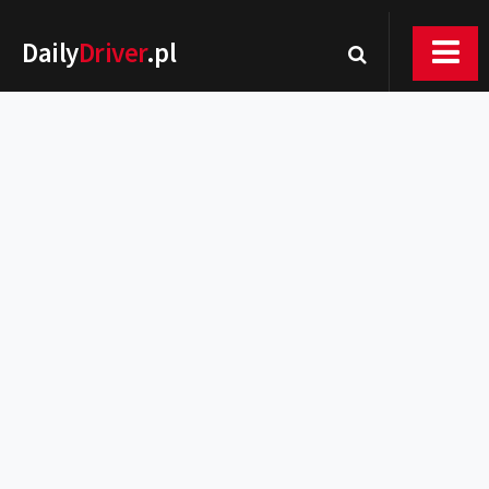
Daily
Driver
.pl
Nowości
Premiery
Rynek
Drogi
Zmiany w prawie
Wydarzenia
MOTORsport
Testy
Porady
Zakup i eksploatacja