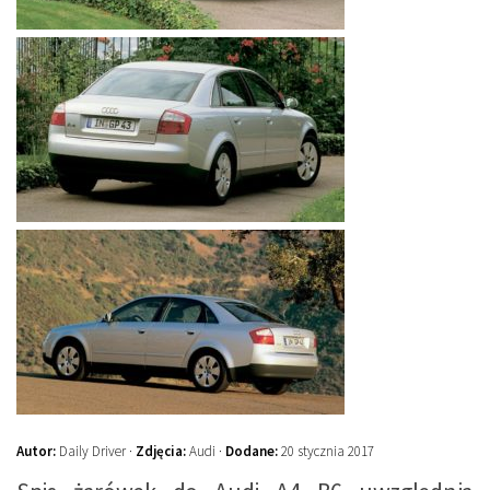
Autor:
Daily Driver ·
Zdjęcia:
Audi ·
Dodane:
20 stycznia 2017