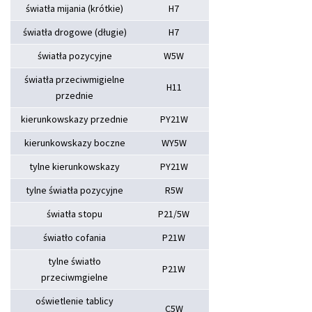
światła mijania (krótkie)
H7
światła drogowe (długie)
H7
światła pozycyjne
W5W
światła przeciwmigielne
H11
przednie
kierunkowskazy przednie
PY21W
kierunkowskazy boczne
WY5W
tylne kierunkowskazy
PY21W
tylne światła pozycyjne
R5W
światła stopu
P21/5W
światło cofania
P21W
tylne światło
P21W
przeciwmgielne
oświetlenie tablicy
C5W