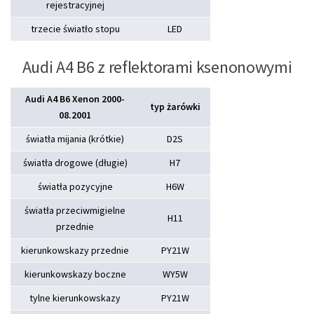
rejestracyjnej
trzecie światło stopu
LED
Audi A4 B6 z reflektorami ksenonowymi
Audi A4 B6 Xenon 2000-
typ żarówki
08.2001
światła mijania (krótkie)
D2S
światła drogowe (długie)
H7
światła pozycyjne
H6W
światła przeciwmigielne
H11
przednie
kierunkowskazy przednie
PY21W
kierunkowskazy boczne
WY5W
tylne kierunkowskazy
PY21W