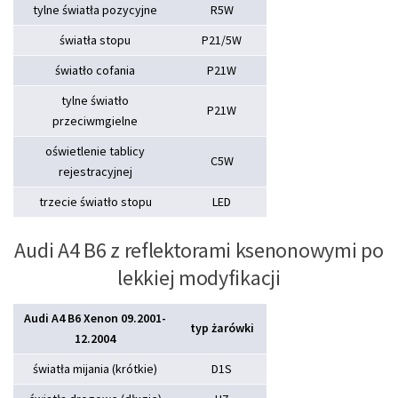
tylne światła pozycyjne
R5W
światła stopu
P21/5W
światło cofania
P21W
tylne światło
P21W
przeciwmgielne
oświetlenie tablicy
C5W
rejestracyjnej
trzecie światło stopu
LED
Audi A4 B6 z reflektorami ksenonowymi po
lekkiej modyfikacji
Audi A4 B6 Xenon 09.2001-
typ żarówki
12.2004
światła mijania (krótkie)
D1S