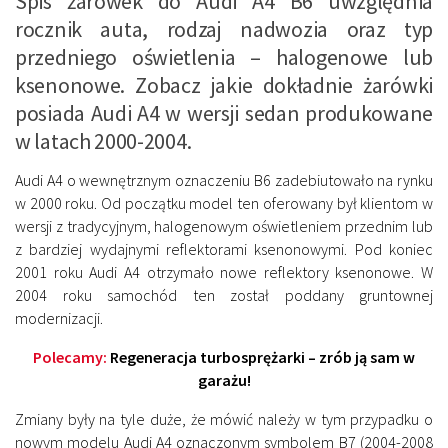
Spis żarówek do Audi A4 B6 uwzględnia
rocznik auta, rodzaj nadwozia oraz typ
przedniego oświetlenia – halogenowe lub
ksenonowe. Zobacz jakie dokładnie żarówki
posiada Audi A4 w wersji sedan produkowane
w latach 2000-2004.
Audi A4 o wewnętrznym oznaczeniu B6 zadebiutowało na rynku
w 2000 roku. Od początku model ten oferowany był klientom w
wersji z tradycyjnym, halogenowym oświetleniem przednim lub
z bardziej wydajnymi reflektorami ksenonowymi. Pod koniec
2001 roku Audi A4 otrzymało nowe reflektory ksenonowe. W
2004 roku samochód ten został poddany gruntownej
modernizacji.
Polecamy:
Regeneracja turbosprężarki – zrób ją sam w
garażu!
Zmiany były na tyle duże, że mówić należy w tym przypadku o
nowym modelu Audi A4 oznaczonym symbolem B7 (2004-2008