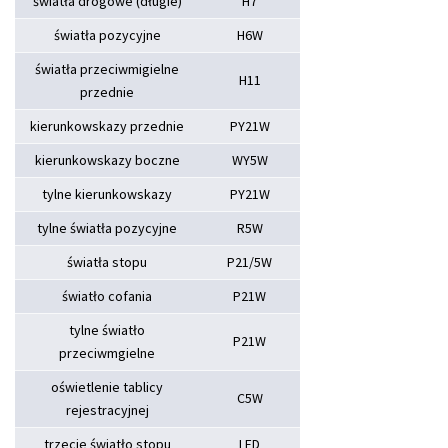
światła drogowe (długie)
H7
światła pozycyjne
H6W
światła przeciwmigielne
H11
przednie
kierunkowskazy przednie
PY21W
kierunkowskazy boczne
WY5W
tylne kierunkowskazy
PY21W
tylne światła pozycyjne
R5W
światła stopu
P21/5W
światło cofania
P21W
tylne światło
P21W
przeciwmgielne
oświetlenie tablicy
C5W
rejestracyjnej
trzecie światło stopu
LED