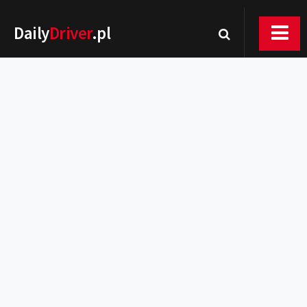
Daily
Driver
.pl
Nowości
Premiery
Rynek
Drogi
Zmiany w prawie
Wydarzenia
MOTORsport
Testy
Porady
Zakup i eksploatacja